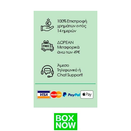
ALLANTOIN, POLYACRYLATE CROSSPOLYMER-11,
HELIANTHUS ANNUUS (SUNFLOWER) SEED OIL,
PARFUM (FRAGRANCE), XANTHAN GUM, BISABOLOL,
TREHALOSE, UREA, TOCOPHEROL,
HYDROXYACETOPHENONE, SODIUM PHYTATE,
CARNOSIC ACID, PENTYLENE GLYCOL, SERINE,
GLYCERYL POLYACRYLATE, PULLULAN, SODIUM
HYALURONATE, ALGIN, DISODIUM PHOSPHATE,
CAPRYLYL GLYCOL, POTASSIUM PHOSPHATE.
Vegan, not tested on animals, paraben free, silicon
free, ethanolamine free, phthalates free, mineral oil
free