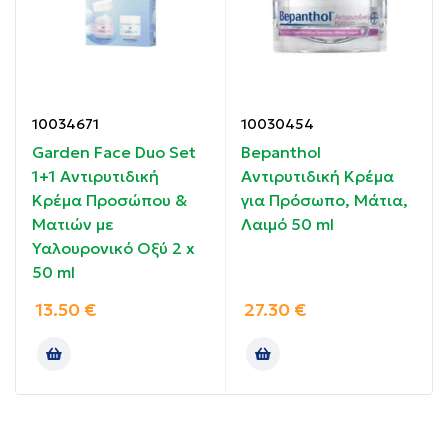
Εναλλακτική θεραπεία ρετινόλης.
Οδηγίες χρήσης:
10034671
10030454
Garden Face Duo Set
Bepanthol
Εφαρμόστε σε καθαρή και νωπή επιδερμίδα, σε
1+1 Αντιρυτιδική
Αντιρυτιδική Κρέμα
πρόσωπο και λαιμό το βράδυ. Χρησιμοποιήστε κάθε
Κρέμα Προσώπου &
για Πρόσωπο, Μάτια,
βράδυ για αμεσότερα αποτελέσματα.
Ματιών με
Λαιμό 50 ml
Χρησιμοποιείτε αντηλιακή προστασία ανελλιπώς το
Υαλουρονικό Οξύ 2 x
πρωί.
50 ml
Συστατικά:
13.50
€
27.30
€
AQUA (WATER), GLYCERIN, POLYGLYCERYL-4
LAURATE, COCO-CAPRYLATE/CAPRATE,
POLYGLYCERYL-6 LAURATE, BAKUCHIOL, SQUALANE,
SODIUM BENZOATE, POTASSIUM SORBATE,