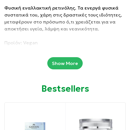
Φυσική εναλλακτική ρετινόλης. Τα ενεργά φυσικά
συστατικά του, χάρη στις δραστικές τους ιδιότητες,
μεταφέρουν στο πρόσωπο ό,τι χρειάζεται για να
αποκτήσει υγεία, λάμψη και νεανικότητα.
Προϊόν: Vegan
Συσκευασία: 30 ml
Show More
Ιδιότητες:
Bestsellers
Διεγείρει την παραγωγή κολλαγόνου.
Βοηθάει βελτιώνοντας το βάθος των ρυτίδων.
Βοηθάει στον έλεγχο της διασποράς των
βακτηριδίων στην επιφάνεια του προσώπου, ιδίως
στο βακτήριο που προκαλεί την ακμή.