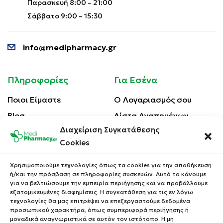
Παρασκευή 8:00 – 21:00
Σάββατο 9:00 – 15:30
info@medipharmacy.gr
Πληροφορίες
Για Εσένα
Ποιοι Είμαστε
Ο Λογαριασμός σου
Blog
Λίστα Αγαπημένων
Διαχείριση Συγκατάθεσης
Επικοινωνία
Οι Παραγγελίες σου
Cookies
Έλεγχος Παραγγελίας
Όροι Χρήσης
Κέρδισε Κουπόνι
Χρησιμοποιούμε τεχνολογίες όπως τα cookies για την αποθήκευση
Έκπτωσης
ή/και την πρόσβαση σε πληροφορίες συσκευών. Αυτό το κάνουμε
Πολιτική Απορρήτου
για να βελτιώσουμε την εμπειρία περιήγησης και να προβάλλουμε
Τρόποι Αποστολής
εξατομικευμένες διαφημίσεις. Η συγκατάθεση για τις εν λόγω
τεχνολογίες θα μας επιτρέψει να επεξεργαστούμε δεδομένα
Τρόποι Πληρωμής
προσωπικού χαρακτήρα, όπως συμπεριφορά περιήγησης ή
μοναδικά αναγνωριστικά σε αυτόν τον ιστότοπο. Η μη