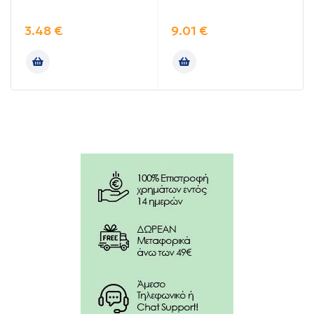
στο πρόσωπο του ενήλικα ή του παιδιού,
3.48
€
9.01
€
αποφεύγοντας τα μάτια και το στόμα.
Να μη χρησιμοποιείται σε παιδιά κάτω των δύο (2)
ετών.
Συστατικά:
Εucalyptus Citriodora oil, hydrated, cyclized 6,5%
w/w, Βοηθ. Ουσίες 93,5 w/w.