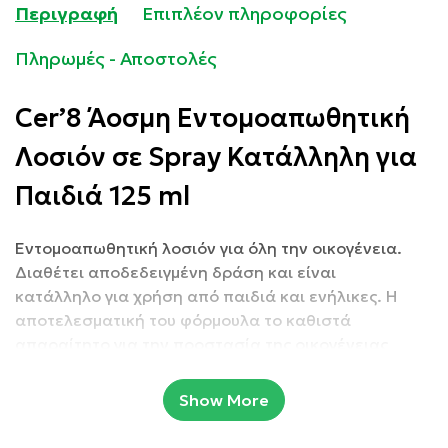
Περιγραφή
Επιπλέον πληροφορίες
Πληρωμές - Αποστολές
Cer’8 Άοσμη Εντομοαπωθητική
Λοσιόν σε Spray Κατάλληλη για
Παιδιά 125 ml
Εντομοαπωθητική λοσιόν για όλη την οικογένεια.
Διαθέτει αποδεδειγμένη δράση και είναι
κατάλληλο
για χρήση από παιδιά και ενήλικες. Η
αποτελεσματική του φόρμουλα το καθιστά
απαραίτητο για την προστασία της οικογένειας
από ενοχλητικά έντομα κατά τους καλοκαιρινούς
μήνες και όχι μόνο.
Show More
Συσκευασία: 125 ml