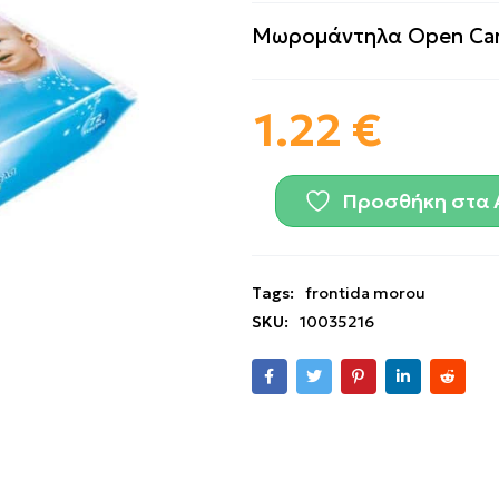
Μωρομάντηλα Open Ca
1.22
€
Προσθήκη στα 
Tags:
frontida morou
SKU:
10035216