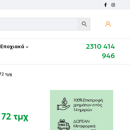
2310 414
Εποχιακά
946
72 τμχ
72 τμχ