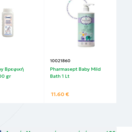
10021860
100
by Βρεφική
Pharmasept Baby Mild
Bep
00 gr
Bath 1 Lt
Σύγ
11.60
€
5.