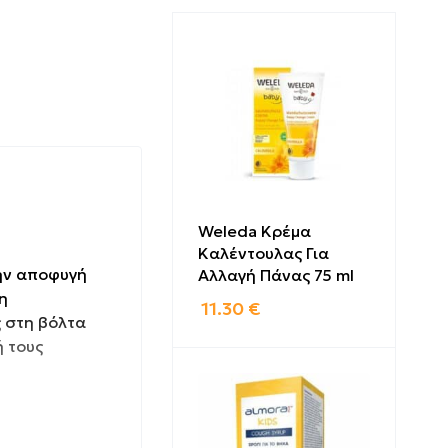
Weleda Κρέμα
Καλέντουλας Για
ην αποφυγή
Αλλαγή Πάνας 75 ml
η
11.30
€
ς στη βόλτα
 τους