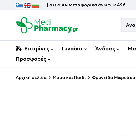
|
ΔΩΡΕΑΝ Μεταφορικά
άνω των 49€
Βιταμίνες
Γυναίκα
Άνδρας
Μα
Προσφορές
Αρχική σελίδα
Μαμά και Παιδί
Φροντίδα Μωρού και