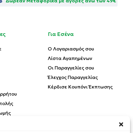
Δωρεάν Μεταφορικά με αγορές άνω των 49€
ες
Για Εσένα
ε
Ο Λογαριασμός σου
Λίστα Αγαπημένων
Οι Παραγγελίες σου
Έλεγχος Παραγγελίας
Κέρδισε Κουπόνι Έκπτωσης
ορρήτου
τολής
ωμής
Προϊόντων