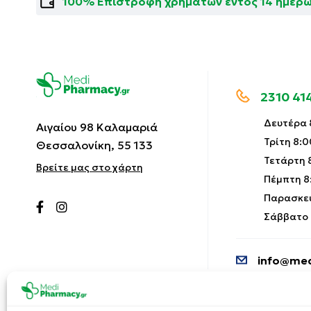
100% Επιστροφή χρημάτων εντός 14 ημερ
2310 41
Δευτέρα 8
Αιγαίου 98 Καλαμαριά
Τρίτη 8:0
Θεσσαλονίκη, 55 133
Τετάρτη 8
Βρείτε μας στο χάρτη
Πέμπτη 8:
Παρασκευ
Σάββατο 9
info@med