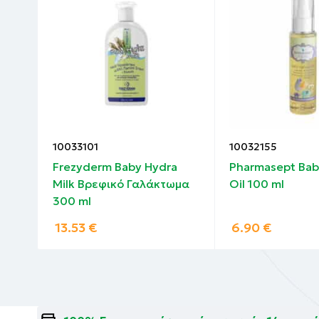
10033101
10032155
το
Frezyderm Baby Hydra
Pharmasept Bab
Milk Βρεφικό Γαλάκτωμα
Oil 100 ml
300 ml
13.53
€
6.90
€