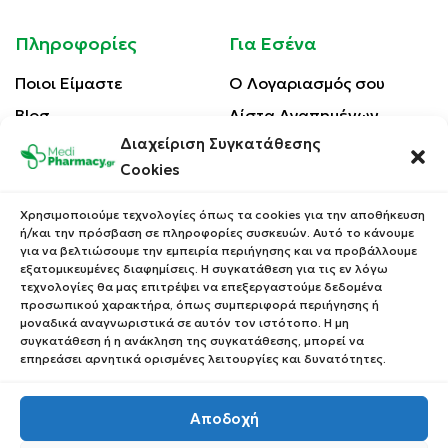
Πληροφορίες
Για Εσένα
Ποιοι Είμαστε
Ο Λογαριασμός σου
Blog
Λίστα Αγαπημένων
Διαχείριση Συγκατάθεσης
Επικοινωνία
Οι Παραγγελίες σου
Cookies
Έλεγχος Παραγγελίας
Όροι Χρήσης
Κέρδισε Κουπόνι
Χρησιμοποιούμε τεχνολογίες όπως τα cookies για την αποθήκευση
Έκπτωσης
ή/και την πρόσβαση σε πληροφορίες συσκευών. Αυτό το κάνουμε
Πολιτική Απορρήτου
για να βελτιώσουμε την εμπειρία περιήγησης και να προβάλλουμε
Τρόποι Αποστολής
εξατομικευμένες διαφημίσεις. Η συγκατάθεση για τις εν λόγω
τεχνολογίες θα μας επιτρέψει να επεξεργαστούμε δεδομένα
Τρόποι Πληρωμής
προσωπικού χαρακτήρα, όπως συμπεριφορά περιήγησης ή
μοναδικά αναγνωριστικά σε αυτόν τον ιστότοπο. Η μη
Επιστροφές Προϊόντων
συγκατάθεση ή η ανάκληση της συγκατάθεσης, μπορεί να
επηρεάσει αρνητικά ορισμένες λειτουργίες και δυνατότητες.
Αποδοχή