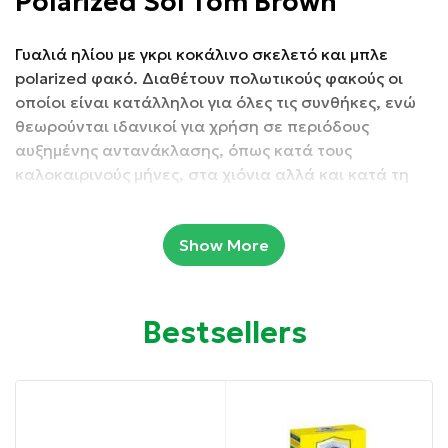
Polarized Sol Tom Brown
Γυαλιά ηλίου με γκρι κοκάλινο σκελετό και μπλε
polarized φακό. Διαθέτουν πολωτικούς φακούς οι
οποίοι είναι κατάλληλοι για όλες τις συνθήκες, ενώ
θεωρούνται ιδανικοί για χρήση σε περιόδους
αυξημένης αντανάκλασης, όπως κατά τους
καλοκαιρινούς μήνες, στα χιόνια αλλά και κατά τη
διάρκεια της οδήγησης.
Show More
Συσκευασία: 1 τμχ
Ιδιότητες:
Bestsellers
Προστατεύουν τα μάτια από την υπεριώδη
ακτινοβολία UV400.
Προσφέρουν μεγαλύτερη οπτική άνεση λόγω των