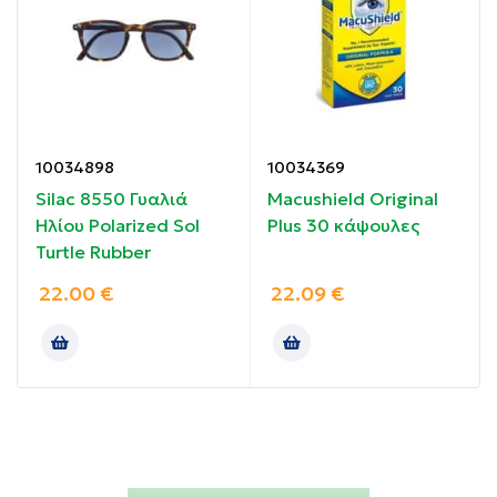
polarized
φακών.
Περιορίζουν τις οριζόντιες αντανακλάσεις του
φωτός, επιτρέποντας μόνο στο κάθετο φως να
περάσει στα μάτια.
Οδηγίες χρήσης:
10034898
10034369
Silac 8550 Γυαλιά
Macushield Original
Ηλίου Polarized Sol
Plus 30 κάψουλες
Τοποθετήστε τα γυαλιά στα μάτια σας.
Turtle Rubber
Συστατικά:
22.00
€
22.09
€
Κοκάλινος σκελετός.