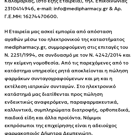
Καλαμαριάς, (στο εξής Εταιρεία), τηλ. Επικοινωνίας
2310414946, e-mail:
info@medipharmacy.gr
& Αρ.
Γ.Ε.ΜΗ: 16274470600.
Η Εταιρεία μας ασκεί εμπορία από απόσταση
αγαθών μέσω του ηλεκτρονικού της καταστήματος
medipharmacy.gr
, συμμορφούμενη στις επιταγές του
N. 2251/1994, σε συνδυασμό με τον Ν. 4242/2014 και
την κείμενη νομοθεσία. Από τις παρεχόμενες από το
κατάστημα υπηρεσίες ρητά αποκλείονται η πώληση
φαρμάκων συνταγογραφούμενων και μη και η
εκτέλεση ιατρικών συνταγών. Στο ηλεκτρονικό
κατάστημά μας διατίθενται προς πώληση
ενδεικτικώς αναφερόμενα, παραφαρμακευτικά,
καλλυντικά, συμπληρώματα διατροφής, ορθοπεδικά,
παιδικά είδη και άλλα προϊόντα. Νόμιμοι
εκπρόσωποι της επιχείρησης είναι η αδειούχος
φαρμακοποιός Δήμητρα Δεμπεγιώτη.