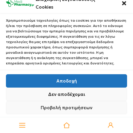
ευθύνη για τυχόν ζημία του χρήστη από τους
Cookies
κινδύνους της προηγούμενης παραγράφου και κάθε
άλλη επιζήμια συμπεριφορά και πρακτική, εφόσον
Χρησιμοποιούμε τεχνολογίες όπως τα cookies για την αποθήκευση
αυτοί εκδηλώνονται στο ηλεκτρονικό περιβάλλον
ή/και την πρόσβαση σε πληροφορίες συσκευών. Αυτό το κάνουμε
για να βελτιώσουμε την εμπειρία περιήγησης και να προβάλλουμε
Τραπεζικού ιδρύματος, διαφημιζόμενου φορέα στον
εξατομικευμένες διαφημίσεις. Η συγκατάθεση για τις εν λόγω
παρόντα ιστοχώρο ή συνεργαζόμενης εταιρείας
τεχνολογίες θα μας επιτρέψει να επεξεργαστούμε δεδομένα
προσωπικού χαρακτήρα, όπως συμπεριφορά περιήγησης ή
ταχυμεταφορών κ.α., ακόμα και αν η παραπομπή σε
μοναδικά αναγνωριστικά σε αυτόν τον ιστότοπο. Η μη
αυτούς τους δικτυακούς τόπους γίνεται από
συγκατάθεση ή η ανάκληση της συγκατάθεσης, μπορεί να
σύνδεσμο στον παρόντα ιστοχώρο «hyperlink»,
επηρεάσει αρνητικά ορισμένες λειτουργίες και δυνατότητες.
διαφημιστικό «banner» κ.α. Την ευθύνη για το
περιεχόμενο, τις πληροφορίες, την ασφάλεια των
Αποδοχή
επισκεπτών και προστασία των προσωπικών
Δεν αποδέχομαι
δεδομένων τους και την ποιότητα των παρεχόμενων
υπηρεσιών φέρουν ακέραια οι κάτοχοι, διαχειριστές
Προβολή προτιμήσεων
0
και δικαιούχοι αυτών των δικτυακών τόπων, τους
οποίους επισκέπτεται με δική του ευθύνη ο χρήστης.
Πολιτική Απορρήτου
Πολιτική Απορρήτου
Στις διαφορές που τυχόν ανακύπτουν από