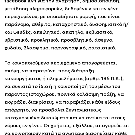
facebook κλπ για την ανάρτηση, δημοσιοποίηση,
μετάδοση πληροφοριών, δεδομένων και εν γένει
περιεχομένου, με οποιαδήποτε μορφή, που είναι
παράνομο, αθέμιτο, καταχρηστικό, δυσφημιστικό ή/
και ψευδές, απειλητικό, απατηλό, εκβιαστικό,
υβριστικό, προκλητικό, προσβλητικό, άσεμνο,
χυδαίο, βλάσφημο, πορνογραφικό, ρατσιστικό.
Το κοινοποιούμενο περιεχόμενο απαγορεύεται,
ακόμη, να παροτρύνει προς διάπραξη
κακουργήματος ή πλημμελήματος (αρθρ. 186 Π.Κ.),
να συνιστά το ίδιο ή η κοινοποίησή του μέσω του
παρόντος ιστοχώρου, ποινικά κολάσιμη πράξη, να
εκφράζει διακρίσεις, να παραβιάζει κάθε είδους
απόρρητο, να προσβάλει Συνταγματικώς
κατοχυρωμένα δικαιώματα και να αντίκειται στους
νόμους εν γένει. Οι χρήστες, εξάλλου, απαγορεύεται
να κοινοποιούν κατά τα ανωτέρω διαφημίσεις κάθε