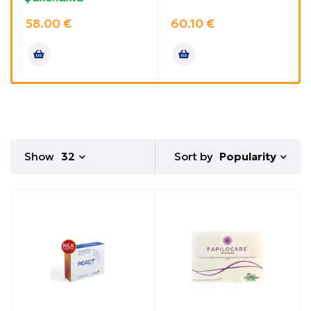
58.00
€
60.10
€
Sort by
Show
32
Popularity