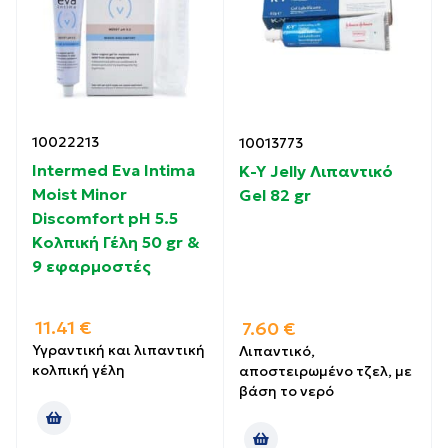
10022213
10013773
Intermed Eva Intima
K-Y Jelly Λιπαντικό
Moist Minor
Gel 82 gr
Discomfort pH 5.5
Κολπική Γέλη 50 gr &
9 εφαρμοστές
11.41
€
7.60
€
Υγραντική και λιπαντική
Λιπαντικό,
κολπική γέλη
αποστειρωμένο τζελ, με
βάση το νερό