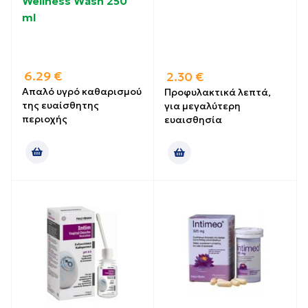
Wellness Wash 250
ml
6.29
€
2.30
€
Απαλό υγρό καθαρισμού
Προφυλακτικά λεπτά,
της ευαίσθητης
για μεγαλύτερη
περιοχής
ευαισθησία