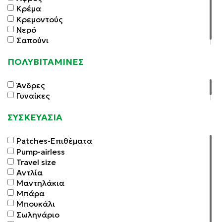
Σεξουαλικότητα Τόνωση
Κρέμα
Σύνδρομο Ευερέθιστου Εντέρου
Κρεμοντούς
Ψωρίαση
Νερό
Σαπούνι
ΠΟΛΥΒΙΤΑΜΙΝΕΣ
Άνδρες
Γυναίκες
ΣΥΣΚΕΥΑΣΙΑ
Patches-Επιθέματα
Pump-airless
Travel size
Αντλία
Μαντηλάκια
Μπάρα
Μπουκάλι
Σωληνάριο