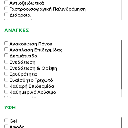
Αντιοξειδωτικά
Γαστροοισοφαγική Παλινδρόμηση
Διάρροια
Δυσκοιλιότητα
Δυσπεψία
ΑΝΑΓΚΕΣ
Εγκυμοσύνη - Θηλασμός
Έκζεμα Ατοπικό
Ανακούφιση Πόνου
Ελκώδης Κολίτιδα
Ανάπλαση Επιδερμίδας
Εμμηνόπαυση
Δερμάτιτιδα
Επούλωση Πληγών
Ενυδάτωση
Εφίδρωση
Ενυδάτωση & Θρέψη
Κολπίτιδα
Ερυθρότητα
Μαλλιά - Δέρμα - Νύχια
Ευαίσθητο Τριχωτό
Μυοχαλαρωτικά - Κράμπες
Καθαρή Επιδερμίδα
Ξηρότητα Κόλπου
Καθημερινό Λούσιμο
Ουρολοίμωξη - Κυστίτιδα
Ντεμακιγιάζ
Ουροποιητικό Σύστημα
Τόνωση
Πεπτικό - Γαστρεντερικό
ΥΦΗ
Πεπτικό Έλκος - Ελικοβακτηρίδιο
Πόνοι - Φλεγμονές
Gel
Προεμμηνορρυσιακό Σύνδρομο
Αφρός