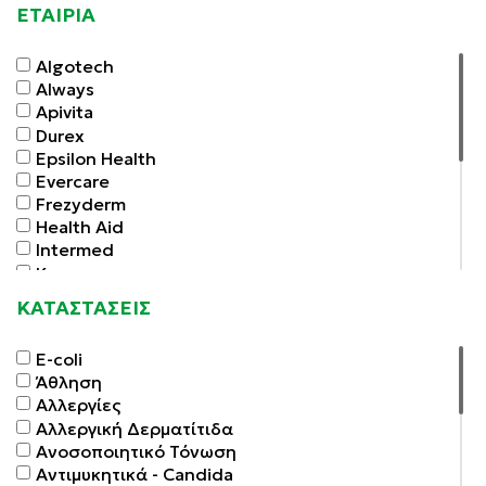
ΕΤΑΙΡΙΑ
Algotech
Always
Apivita
Durex
Epsilon Health
Evercare
Frezyderm
Health Aid
Intermed
Korres
LadyBalance
ΚΑΤΑΣΤΑΣΕΙΣ
Lavipharm
Macrovita
E-coli
Minerva Pharmaceuticals
Άθληση
O.B.
Αλλεργίες
Omega Pharma
Αλλεργική Δερματίτιδα
Procare Health
Ανοσοποιητικό Τόνωση
Tampax
Αντιμυκητικά - Candida
Uni-Pharma