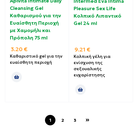
Apivita Intimate Daily
Intermed Eva Intima
Cleansing Gel
Pleasure Sex Life
Καθαρισμού για την
Κολπικό Λιπαντικό
Ευαίσθητη Περιοχή
Gel 24 ml
με Χαμομήλι και
Πρόπολη 75 ml
3.20
€
9.21
€
Καθαριστικό gel για την
Κολπική γέλη για
ευαίσθητη περιοχή
ενίσχυση της
σεξουαλικής
ευχαρίστησης
1
2
3