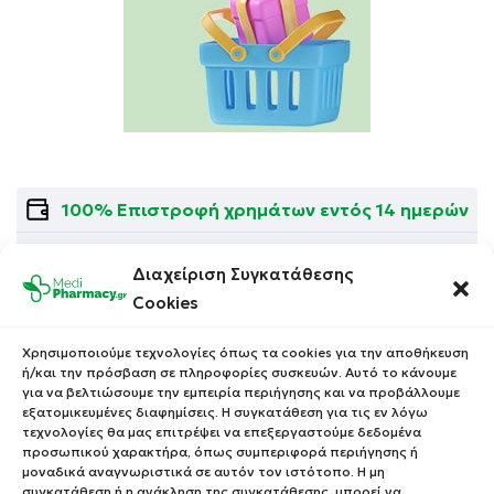
100% Επιστροφή χρημάτων εντός 14 ημερών
100% Φιλική Εξυπηρέτηση & Υποστήριξη
Διαχείριση Συγκατάθεσης
Δωρεάν Μεταφορικά με αγορές άνω των 49€
Cookies
Χρησιμοποιούμε τεχνολογίες όπως τα cookies για την αποθήκευση
ή/και την πρόσβαση σε πληροφορίες συσκευών. Αυτό το κάνουμε
για να βελτιώσουμε την εμπειρία περιήγησης και να προβάλλουμε
εξατομικευμένες διαφημίσεις. Η συγκατάθεση για τις εν λόγω
τεχνολογίες θα μας επιτρέψει να επεξεργαστούμε δεδομένα
προσωπικού χαρακτήρα, όπως συμπεριφορά περιήγησης ή
Αιγαίου 98 Καλαμαριά
Θεσσαλονίκη, 55 133
μοναδικά αναγνωριστικά σε αυτόν τον ιστότοπο. Η μη
συγκατάθεση ή η ανάκληση της συγκατάθεσης, μπορεί να