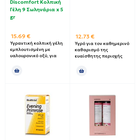
Discomfort Κολπική
Γέλη 9 Σωληνάρια x 5
gr
15.69
€
12.73
€
Υγραντική κολπική γέλη
Υγρό για τον καθημερινό
εμπλουτισμένη με
καθαρισμό της
υαλουρονικό οξύ, για
ευαίσθητης περιοχής