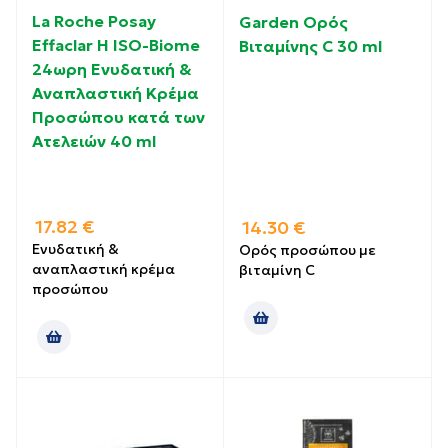
La Roche Posay
Garden Ορός
Effaclar H ISO-Biome
Βιταμίνης C 30 ml
24ωρη Ενυδατική &
Αναπλαστική Κρέμα
Προσώπου κατά των
Ατελειών 40 ml
17.82
€
14.30
€
Ενυδατική &
Ορός προσώπου με
αναπλαστική κρέμα
βιταμίνη C
προσώπου