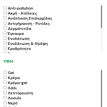
Αnti-pollution
Ακμή - Ατέλειες
Ανάπλαση Επιδερμίδας
Αντιγήρανση - Ρυτίδες
Δερμάτιτιδα
Έγκαυμα
Ενυδάτωση
Ενυδάτωση & Θρέψη
Ερυθρότητα
Ευρυαγγείες
Καθαρή Επιδερμίδα
ΥΦΗ
Λάμψη
Λεύκανση
Gel
Ματ Αποτέλεσμα
Κρέμα
Μαύρα Στίγματα - Διεσταλμένοι Πόροι
Κρέμα-gel
Μαύροι Κύκλοι
Λάδι
Ντεμακιγιάζ
Λεπτόρευστη
Πρώτες Ρυτίδες
Λοσιόν
Σύσφιξη
Νερό
Τόνωση