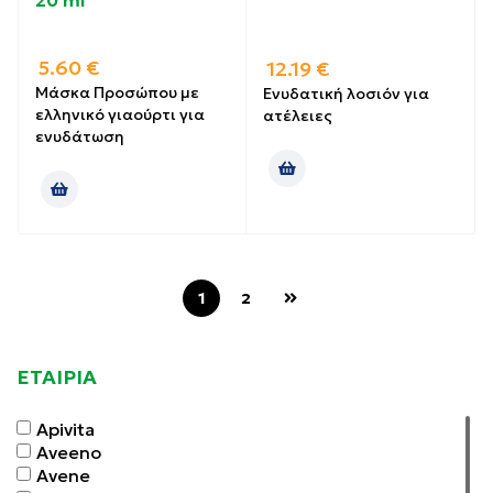
20 ml
5.60
€
12.19
€
Μάσκα Προσώπου με
Ενυδατική λοσιόν για
ελληνικό γιαούρτι για
ατέλειες
ενυδάτωση
1
2
ΕΤΑΙΡΙΑ
Apivita
Aveeno
Avene