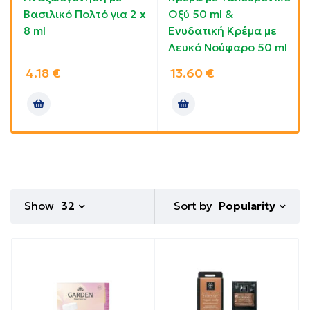
Βασιλικό Πολτό για 2 x
Οξύ 50 ml &
8 ml
Ενυδατική Κρέμα με
Λευκό Νούφαρο 50 ml
4.18
€
13.60
€
Sort by
Show
32
Popularity