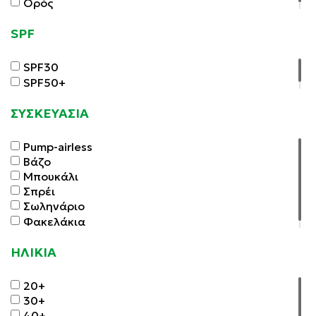
Ορός
SPF
SPF30
SPF50+
ΣΥΣΚΕΥΑΣΙΑ
Pump-airless
Βάζο
Μπουκάλι
Σπρέι
Σωληνάριο
Φακελάκια
ΗΛΙΚΙΑ
20+
30+
40+