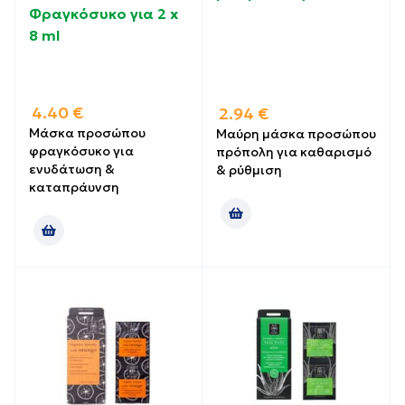
Φραγκόσυκο για 2 x
8 ml
4.40
€
2.94
€
Μάσκα προσώπου
Μαύρη μάσκα προσώπου
φραγκόσυκο για
πρόπολη για καθαρισμό
ενυδάτωση &
& ρύθμιση
καταπράυνση