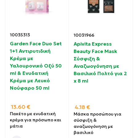
10035313
10031966
Garden Face Duo Set
Apivita Express
1+1 Αντιρυτιδική
Beauty Face Mask
Κρέμα με
Σύσφιξη &
Υαλουρονικό Οξύ 50
Αναζωογόνηση με
ml & Ενυδατική
Βασιλικό Πολτό για 2
Κρέμα με Λευκό
x 8 ml
Νούφαρο 50 ml
13.60
€
4.18
€
Πακέτο με ενυδατική
Μάσκα προσώπου για
κρέμα για πρόσωπο και
σύσφιξη &
μάτια
αναζωογόνηση με
βασιλικό