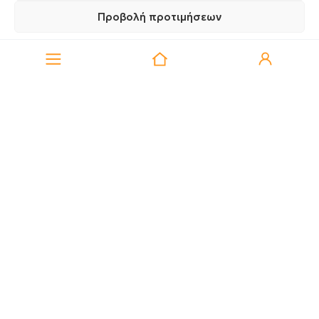
100% Επιστροφή χρημάτων εντός 14 ημερών
Προβολή προτιμήσεων
0
100% Φιλική Εξυπηρέτηση & Υποστήριξη
Πολιτική Απορρήτου
Πολιτική Απορρήτου
Δωρεάν Μεταφορικά με αγορές άνω των 49€
Αιγαίου 98 Καλαμαριά
Θεσσαλονίκη, 55 133
Βρείτε μας στο χάρτη
2310 414 946
Δευτέρα 8:00 – 21:00