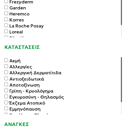
Frezyderm
Garden
Heremco
Korres
La Roche Posay
Loreal
Rilastil
Simply Green
ΚΑΤΑΣΤΑΣΕΙΣ
Vichy
Ακμή
Αλλεργίες
Αλλεργική Δερματίτιδα
Αντιοξειδωτικά
Αποτοξίνωση
Γρίπη - Κρυολόγημα
Εγκυμοσύνη - Θηλασμός
Έκζεμα Ατοπικό
Εμμηνόπαυση
Επούλωση Πληγών
Μαλλιά - Δέρμα - Νύχια
ΑΝΑΓΚΕΣ
Ψωρίαση