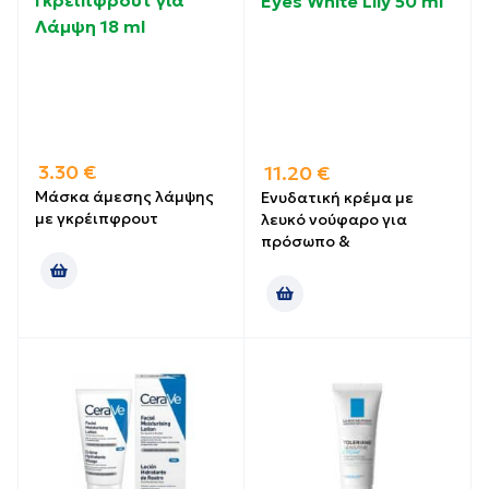
Γκρέιπφρουτ για
Eyes White Lily 50 ml
Λάμψη 18 ml
3.30
€
11.20
€
Μάσκα άμεσης λάμψης
Ενυδατική κρέμα με
με γκρέιπφρουτ
λευκό νούφαρο για
πρόσωπο &