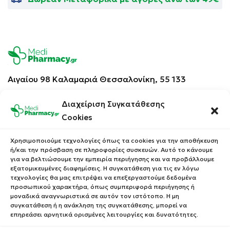
Αιγαίου 98 Καλαμαριά
Θεσσαλονίκη, 55 133
Βρείτε μας στο χάρτη
Διαχείριση Συγκατάθεσης
Cookies
Χρησιμοποιούμε τεχνολογίες όπως τα cookies για την αποθήκευση
ή/και την πρόσβαση σε πληροφορίες συσκευών. Αυτό το κάνουμε
2310 414 946
για να βελτιώσουμε την εμπειρία περιήγησης και να προβάλλουμε
εξατομικευμένες διαφημίσεις. Η συγκατάθεση για τις εν λόγω
Δευτέρα 8:00 – 21:00
τεχνολογίες θα μας επιτρέψει να επεξεργαστούμε δεδομένα
προσωπικού χαρακτήρα, όπως συμπεριφορά περιήγησης ή
Τρίτη 8:00 – 21:00
μοναδικά αναγνωριστικά σε αυτόν τον ιστότοπο. Η μη
Τετάρτη 8:00 – 21:00
συγκατάθεση ή η ανάκληση της συγκατάθεσης, μπορεί να
επηρεάσει αρνητικά ορισμένες λειτουργίες και δυνατότητες.
Πέμπτη 8:00 – 21:00