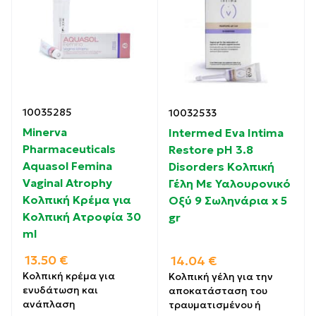
10035285
10032533
Minerva
Intermed Eva Intima
Pharmaceuticals
Restore pH 3.8
Aquasol Femina
Disorders Κολπική
Vaginal Atrophy
Γέλη Με Υαλουρονικό
Κολπική Κρέμα για
Οξύ 9 Σωληνάρια x 5
Κολπική Ατροφία 30
gr
ml
13.50
€
14.04
€
Κολπική κρέμα για
Κολπική γέλη για την
ενυδάτωση και
αποκατάσταση του
ανάπλαση
τραυματισμένου ή