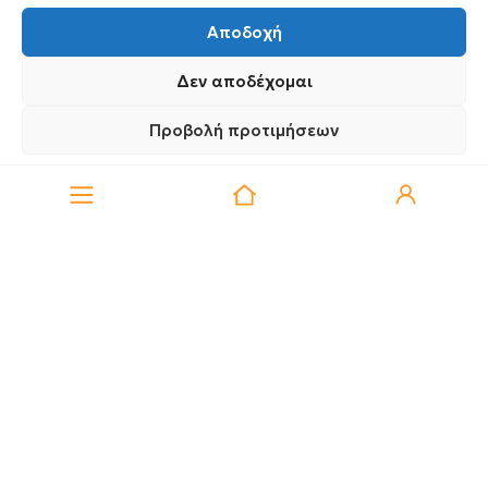
Παρασκευή 8:00 – 21:00
Αποδοχή
Σάββατο 9:00 – 15:30
Δεν αποδέχομαι
info@medipharmacy.gr
Προβολή προτιμήσεων
0
Πληροφορίες
Για Εσένα
Πολιτική Απορρήτου
Πολιτική Απορρήτου
Ποιοι Είμαστε
Ο Λογαριασμός σου
Blog
Λίστα Αγαπημένων
Επικοινωνία
Οι Παραγγελίες σου
Έλεγχος Παραγγελίας
Όροι Χρήσης
Κέρδισε Κουπόνι
Έκπτωσης
Πολιτική Απορρήτου
Τρόποι Αποστολής
Τρόποι Πληρωμής
Επιστροφές Προϊόντων