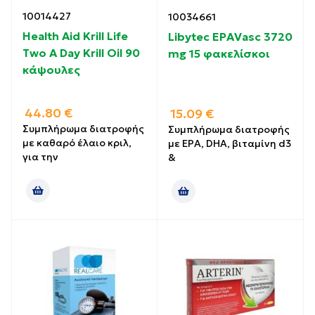
10014427
10034661
Health Aid Krill Life
Libytec EPAVasc 3720
Two A Day Krill Oil 90
mg 15 φακελίσκοι
κάψουλες
44.80
€
15.09
€
Συμπλήρωμα διατροφής
Συμπλήρωμα διατροφής
με καθαρό έλαιο κριλ,
με EPA, DHA, βιταμίνη d3
για την
&