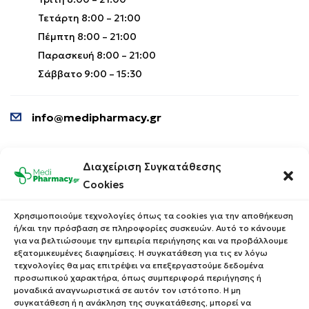
Τετάρτη 8:00 – 21:00
Πέμπτη 8:00 – 21:00
Παρασκευή 8:00 – 21:00
Σάββατο 9:00 – 15:30
info@medipharmacy.gr
Πληροφορίες
Για Εσένα
Διαχείριση Συγκατάθεσης
Cookies
Ποιοι Είμαστε
Ο Λογαριασμός σου
Blog
Λίστα Αγαπημένων
Χρησιμοποιούμε τεχνολογίες όπως τα cookies για την αποθήκευση
ή/και την πρόσβαση σε πληροφορίες συσκευών. Αυτό το κάνουμε
Επικοινωνία
Οι Παραγγελίες σου
για να βελτιώσουμε την εμπειρία περιήγησης και να προβάλλουμε
εξατομικευμένες διαφημίσεις. Η συγκατάθεση για τις εν λόγω
Έλεγχος Παραγγελίας
τεχνολογίες θα μας επιτρέψει να επεξεργαστούμε δεδομένα
Όροι Χρήσης
Κέρδισε Κουπόνι
προσωπικού χαρακτήρα, όπως συμπεριφορά περιήγησης ή
μοναδικά αναγνωριστικά σε αυτόν τον ιστότοπο. Η μη
Έκπτωσης
Πολιτική Απορρήτου
συγκατάθεση ή η ανάκληση της συγκατάθεσης, μπορεί να