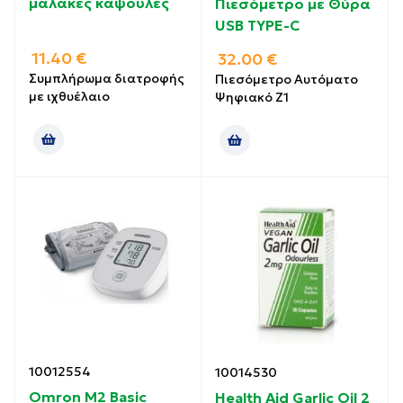
μαλακές κάψουλες
Πιεσόμετρο με Θύρα
USB TYPE-C
11.40
€
32.00
€
Συμπλήρωμα διατροφής
Πιεσόμετρο Αυτόματο
με ιχθυέλαιο
Ψηφιακό Ζ1
10012554
10014530
Omron M2 Basic
Health Aid Garlic Oil 2