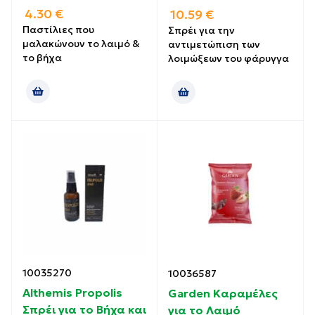
4.30
€
10.59
€
Παστίλιες που
Σπρέι για την
μαλακώνουν το λαιμό &
αντιμετώπιση των
το βήχα
λοιμώξεων του φάρυγγα
10035270
10036587
Althemis Propolis
Garden Καραμέλες
Σπρέι για το Βήχα και
για το Λαιμό