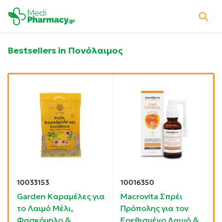
Bestsellers in Πονόλαιμος
10033153
10016350
α
Garden Καραμέλες για
Macrovita Σπρέι
το Λαιμό Μέλι,
Πρόπολης για τον
Φασκόμηλο &
Ερεθισμένο Λαιμό &