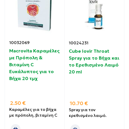
10032069
10024231
Macrovita Καραμέλες
Cube Iovir Throat
με Πρόπολη &
Spray για το Βήχα και
Βιταμίνη C
το Ερεθισμένο Λαιμό
Ευκάλυπτος για το
20 ml
Βήχα 20 τμχ
2.50
€
10.70
€
Καραμέλες για το βήχα
Spray για τον
με πρόπολη, βιταμίνη C
ερεθισμένο λαιμό.