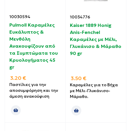
10030594
10034776
Pulmoll Καραμέλες
Kaiser 1889 Honig
Ευκάλυπτος &
Anis-Fenchel
Μενθόλη
Καραμέλες με Μέλι,
Ανακουφίζουν από
Γλυκάνισο & Μάραθο
τα Συμπτώματα του
90 gr
Κρυολογήματος 45
gr
3.20
€
3.50
€
Παστίλιες για την
Καραμέλες για το Βήχα
αποσυμφόρηση και την
με Μέλι-Γλυκάνισο-
άμεση ανακούφιση
Μάραθο.