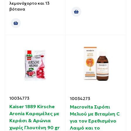
λεμονόχορτο και 13
βότανα
10034773
10034273
Kaiser 1889 Kirsche
Macrovita Σιρόπι
Aronia Καραμέλες με
Μελιού με Βιταμίνη C
Κεράσι & Αρώνια
για τον Ερεθισμένο
χωρίς Γλουτένη 90 gr
Λαιμό και το