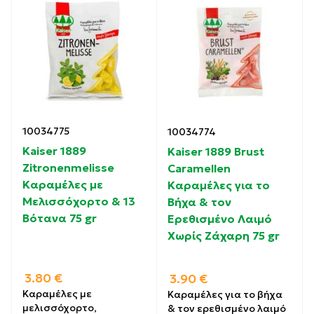
10034775
10034774
Kaiser 1889
Kaiser 1889 Brust
Zitronenmelisse
Caramellen
Καραμέλες με
Καραμέλες για το
Μελισσόχορτο & 13
Βήχα & τον
Βότανα 75 gr
Ερεθισμένο Λαιμό
Χωρίς Ζάχαρη 75 gr
3.80
€
3.90
€
Καραμέλες με
Καραμέλες για το βήχα
μελισσόχορτο,
& τον ερεθισμένο λαιμό