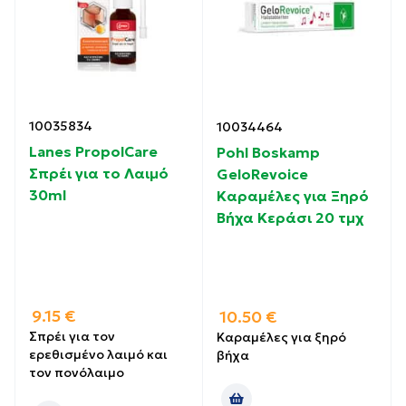
10035834
10034464
Lanes PropolCare
Pohl Boskamp
Σπρέι για το Λαιμό
GeloRevoice
30ml
Καραμέλες για Ξηρό
Βήχα Κεράσι 20 τμχ
9.15
€
10.50
€
Σπρέι για τον
Καραμέλες για ξηρό
ερεθισμένο λαιμό και
βήχα
τον πονόλαιμο