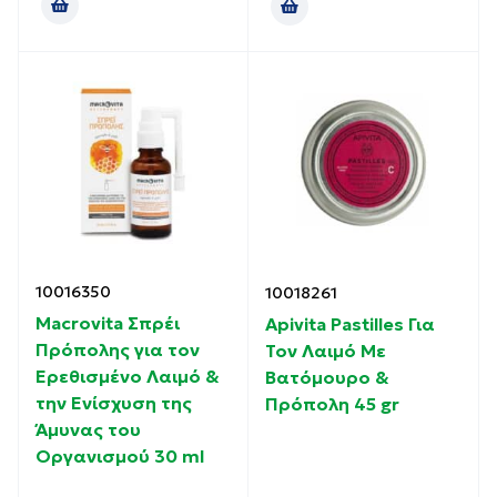
10016350
10018261
Macrovita Σπρέι
Apivita Pastilles Για
Πρόπολης για τον
Τον Λαιμό Με
Ερεθισμένο Λαιμό &
Βατόμουρο &
την Ενίσχυση της
Πρόπολη 45 gr
Άμυνας του
Οργανισμού 30 ml