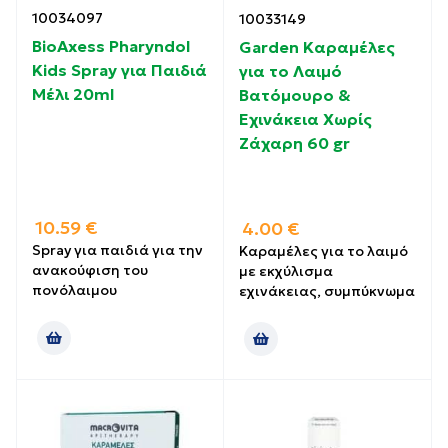
10034097
10033149
BioAxess Pharyndol
Garden Καραμέλες
Kids Spray για Παιδιά
για το Λαιμό
Μέλι 20ml
Βατόμουρο &
Εχινάκεια Χωρίς
Ζάχαρη 60 gr
10.59
€
4.00
€
Spray για παιδιά για την
Καραμέλες για το λαιμό
ανακούφιση του
με εκχύλισμα
πονόλαιμου
εχινάκειας, συμπύκνωμα