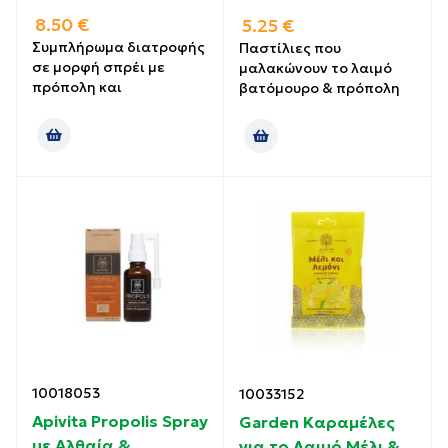
8.50
€
5.25
€
Συμπλήρωμα διατροφής
Παστίλιες που
σε μορφή σπρέι με
μαλακώνουν το λαιμό
πρόπολη και
βατόμουρο & πρόπολη
10018053
10033152
Apivita Propolis Spray
Garden Καραμέλες
με Αλθαία &
για το Λαιμό Μέλι &