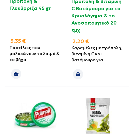
Πρόπολη &
Πρόπολη & Βιταμίνη
Γλυκύρριζα 45 gr
C Βατόμουρο για το
Κρυολόγημα & το
Ανοσοποιητικό 20
τμχ
5.35
€
2.20
€
Παστίλιες που
Καραμέλες με πρόπολη,
μαλακώνουν το λαιμό &
βιταμίνη C και
το βήχα
βατόμουρο για