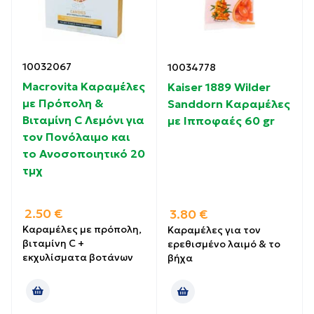
10032067
10034778
Macrovita Καραμέλες
Kaiser 1889 Wilder
με Πρόπολη &
Sanddorn Καραμέλες
Βιταμίνη C Λεμόνι για
με Ιπποφαές 60 gr
τον Πονόλαιμο και
το Ανοσοποιητικό 20
τμχ
2.50
€
3.80
€
Καραμέλες με πρόπολη,
Καραμέλες για τον
βιταμίνη C +
ερεθισμένο λαιμό & το
εκχυλίσματα βοτάνων
βήχα