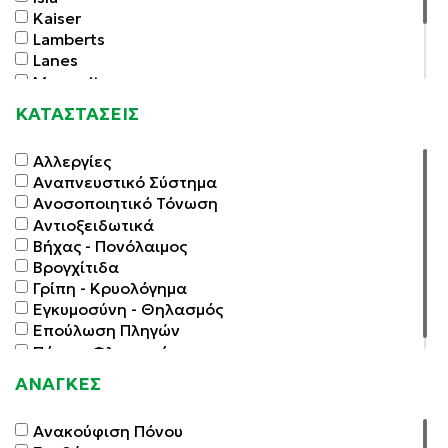
Kaiser
Lamberts
Lanes
Macrovita
Pohl Boskamp
ΚΑΤΑΣΤΑΣΕΙΣ
Pulmoll
Althemis
Αλλεργίες
Αναπνευστικό Σύστημα
Ανοσοποιητικό Τόνωση
Αντιοξειδωτικά
Βήχας - Πονόλαιμος
Βρογχίτιδα
Γρίπη - Κρυολόγημα
Εγκυμοσύνη - Θηλασμός
Επούλωση Πληγών
Πόνοι - Φλεγμονές
ΑΝΑΓΚΕΣ
Ανακούφιση Πόνου