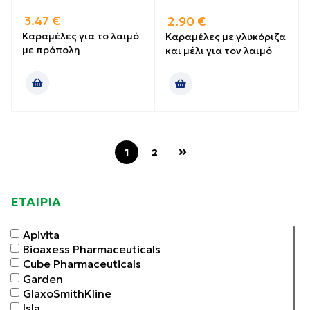
3.47
€
2.90
€
Καραμέλες για το λαιμό
Καραμέλες με γλυκόριζα
με πρόπολη
και μέλι για τον λαιμό
1
2
ΕΤΑΙΡΙΑ
Apivita
Bioaxess Pharmaceuticals
Cube Pharmaceuticals
Garden
GlaxoSmithKline
Isla