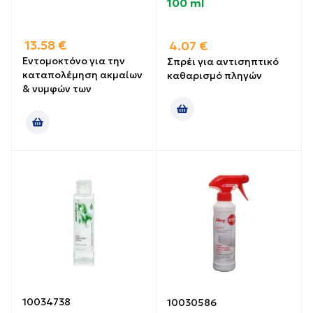
100 ml
13.58
€
4.07
€
Εντομοκτόνο για την
Σπρέι για αντισηπτικό
καταπολέμηση ακμαίων
καθαρισμό πληγών
& νυμφών των
10034738
10030586