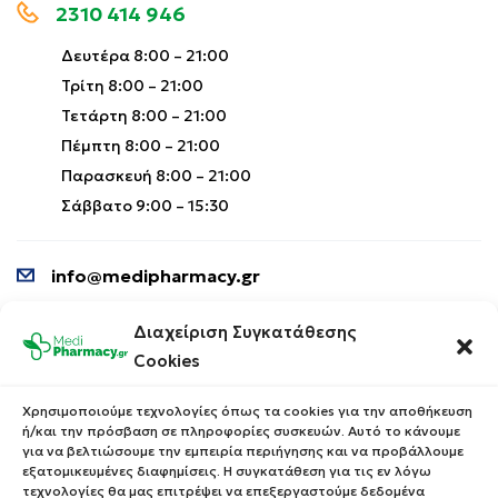
2310 414 946
Δευτέρα 8:00 – 21:00
Τρίτη 8:00 – 21:00
Τετάρτη 8:00 – 21:00
Πέμπτη 8:00 – 21:00
Παρασκευή 8:00 – 21:00
Σάββατο 9:00 – 15:30
info@medipharmacy.gr
Διαχείριση Συγκατάθεσης
Πληροφορίες
Για Εσένα
Cookies
Ποιοι Είμαστε
Ο Λογαριασμός σου
Χρησιμοποιούμε τεχνολογίες όπως τα cookies για την αποθήκευση
Blog
Λίστα Αγαπημένων
ή/και την πρόσβαση σε πληροφορίες συσκευών. Αυτό το κάνουμε
για να βελτιώσουμε την εμπειρία περιήγησης και να προβάλλουμε
Επικοινωνία
Οι Παραγγελίες σου
εξατομικευμένες διαφημίσεις. Η συγκατάθεση για τις εν λόγω
τεχνολογίες θα μας επιτρέψει να επεξεργαστούμε δεδομένα