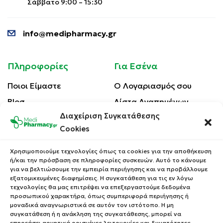
Σάββατο 9:00 – 15:30
info@medipharmacy.gr
Πληροφορίες
Για Εσένα
Ποιοι Είμαστε
Ο Λογαριασμός σου
Blog
Λίστα Αγαπημένων
Διαχείριση Συγκατάθεσης
Επικοινωνία
Οι Παραγγελίες σου
Cookies
Έλεγχος Παραγγελίας
Όροι Χρήσης
Κέρδισε Κουπόνι
Χρησιμοποιούμε τεχνολογίες όπως τα cookies για την αποθήκευση
Έκπτωσης
Πολιτική Απορρήτου
ή/και την πρόσβαση σε πληροφορίες συσκευών. Αυτό το κάνουμε
για να βελτιώσουμε την εμπειρία περιήγησης και να προβάλλουμε
Τρόποι Αποστολής
εξατομικευμένες διαφημίσεις. Η συγκατάθεση για τις εν λόγω
τεχνολογίες θα μας επιτρέψει να επεξεργαστούμε δεδομένα
Τρόποι Πληρωμής
προσωπικού χαρακτήρα, όπως συμπεριφορά περιήγησης ή
μοναδικά αναγνωριστικά σε αυτόν τον ιστότοπο. Η μη
Επιστροφές Προϊόντων
συγκατάθεση ή η ανάκληση της συγκατάθεσης, μπορεί να
επηρεάσει αρνητικά ορισμένες λειτουργίες και δυνατότητες.