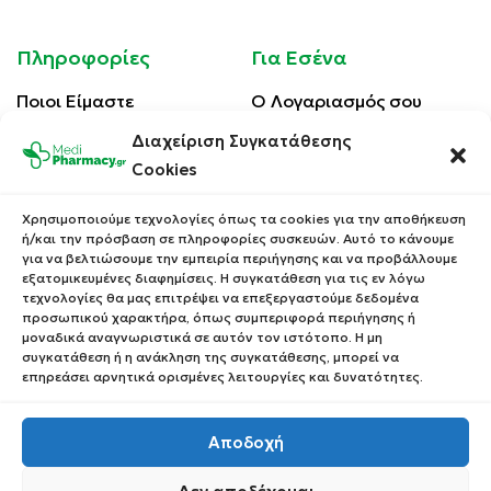
Πληροφορίες
Για Εσένα
Ποιοι Είμαστε
Ο Λογαριασμός σου
Blog
Λίστα Αγαπημένων
Διαχείριση Συγκατάθεσης
Cookies
Επικοινωνία
Οι Παραγγελίες σου
Έλεγχος Παραγγελίας
Χρησιμοποιούμε τεχνολογίες όπως τα cookies για την αποθήκευση
Όροι Χρήσης
ή/και την πρόσβαση σε πληροφορίες συσκευών. Αυτό το κάνουμε
Κέρδισε Κουπόνι
για να βελτιώσουμε την εμπειρία περιήγησης και να προβάλλουμε
Έκπτωσης
Πολιτική Απορρήτου
εξατομικευμένες διαφημίσεις. Η συγκατάθεση για τις εν λόγω
τεχνολογίες θα μας επιτρέψει να επεξεργαστούμε δεδομένα
Τρόποι Αποστολής
προσωπικού χαρακτήρα, όπως συμπεριφορά περιήγησης ή
Τρόποι Πληρωμής
μοναδικά αναγνωριστικά σε αυτόν τον ιστότοπο. Η μη
συγκατάθεση ή η ανάκληση της συγκατάθεσης, μπορεί να
Επιστροφές Προϊόντων
επηρεάσει αρνητικά ορισμένες λειτουργίες και δυνατότητες.
Αποδοχή