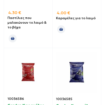
4.30
€
4.00
€
Παστίλιες που
Καραμέλες για το λαιμό
μαλακώνουν το λαιμό &
το βήχα
10036586
10036585