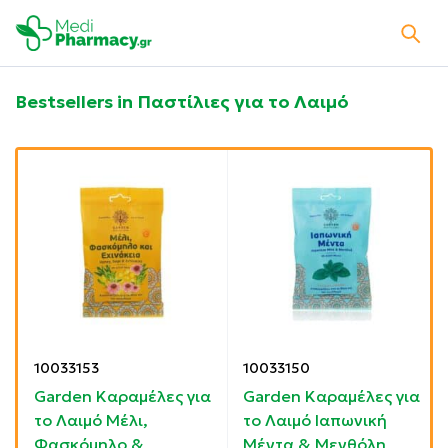
Bestsellers in Παστίλιες για το Λαιμό
10033153
10033150
Garden Καραμέλες για
Garden Καραμέλες για
το Λαιμό Μέλι,
το Λαιμό Ιαπωνική
Φασκόμηλο &
Μέντα & Μενθόλη