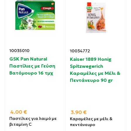
10035010
10034772
GSK Pan Natural
Kaiser 1889 Honig
Παστίλιες με Γεύση
Spitzwegerich
Βατόμουρο 16 τμχ
Καραμέλες με Μέλι &
Πεντάνευρο 90 gr
4.00
€
3.90
€
Παστίλιες για λαιμό με
Καραμέλες με μέλι &
βιταμίνη C
πεντάνευρο