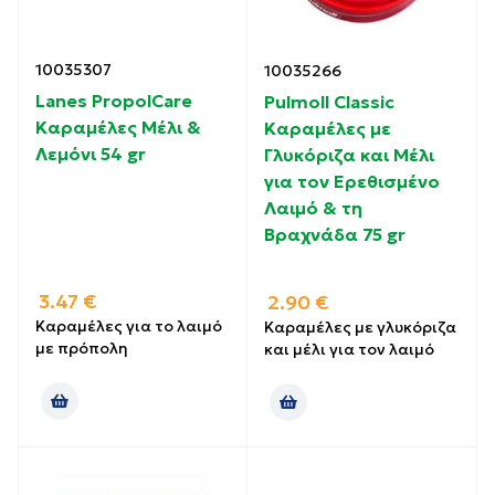
10035307
10035266
Lanes PropolCare
Pulmoll Classic
Kαραμέλες Μέλι &
Καραμέλες με
Λεμόνι 54 gr
Γλυκόριζα και Μέλι
για τον Ερεθισμένο
Λαιμό & τη
Βραχνάδα 75 gr
3.47
€
2.90
€
Καραμέλες για το λαιμό
Καραμέλες με γλυκόριζα
με πρόπολη
και μέλι για τον λαιμό