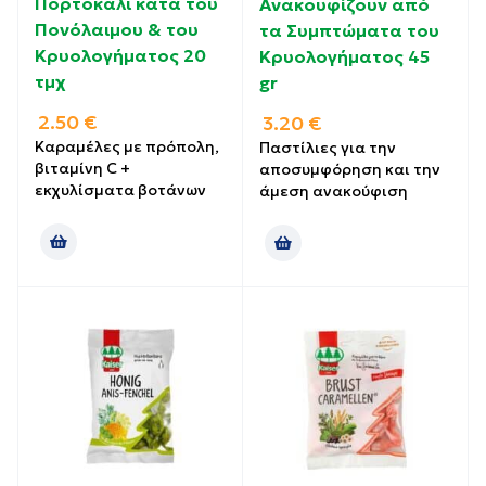
Πορτοκάλι κατά του
Ανακουφίζουν από
Πονόλαιμου & του
τα Συμπτώματα του
Κρυολογήματος 20
Κρυολογήματος 45
τμχ
gr
2.50
€
3.20
€
Καραμέλες με πρόπολη,
Παστίλιες για την
βιταμίνη C +
αποσυμφόρηση και την
εκχυλίσματα βοτάνων
άμεση ανακούφιση