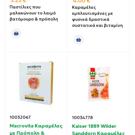
5.25
€
4.00
€
Παστίλιες που
Καραμέλες
μαλακώνουν το λαιμό
εμπλουτισμένες με
βατόμουρο & πρόπολη
φυσικά δραστικά
συστατικά και βιταμίνη
10032067
10034778
Macrovita Καραμέλες
Kaiser 1889 Wilder
με Πρόπολη &
Sanddorn Καραμέλες