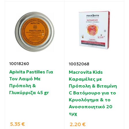
10018260
10032068
Apivita Pastilles Για
Macrovita Kids
Τον Λαιμό Με
Καραμέλες με
Πρόπολη &
Πρόπολη & Βιταμίνη
Γλυκύρριζα 45 gr
C Βατόμουρο για το
Κρυολόγημα & το
Ανοσοποιητικό 20
τμχ
5.35
€
2.20
€