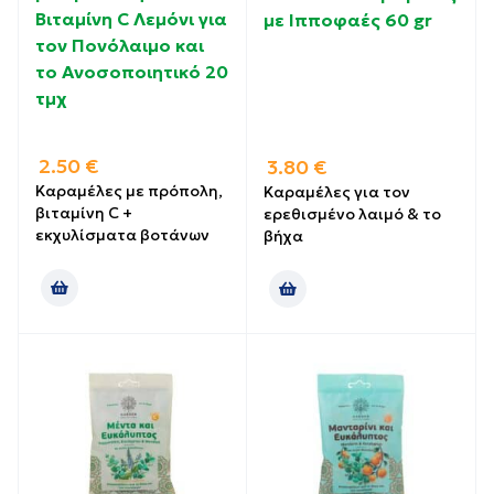
Βιταμίνη C Λεμόνι για
με Ιπποφαές 60 gr
τον Πονόλαιμο και
το Ανοσοποιητικό 20
τμχ
2.50
€
3.80
€
Καραμέλες με πρόπολη,
Καραμέλες για τον
βιταμίνη C +
ερεθισμένο λαιμό & το
εκχυλίσματα βοτάνων
βήχα