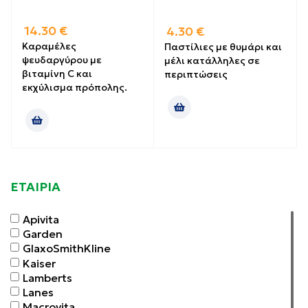
14.30
€
4.30
€
Καραμέλες
Παστίλιες με θυμάρι και
ψευδαργύρου με
μέλι κατάλληλες σε
βιταμίνη C και
περιπτώσεις
εκχύλισμα πρόπολης.
ΕΤΑΙΡΙΑ
Apivita
Garden
GlaxoSmithKline
Kaiser
Lamberts
Lanes
Macrovita