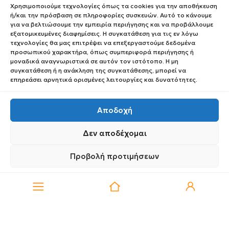
Χρησιμοποιούμε τεχνολογίες όπως τα cookies για την αποθήκευση
Αιγαίου 98 Καλαμαριά
Θεσσαλονίκη, 55 133
ή/και την πρόσβαση σε πληροφορίες συσκευών. Αυτό το κάνουμε
για να βελτιώσουμε την εμπειρία περιήγησης και να προβάλλουμε
Βρείτε μας στο χάρτη
εξατομικευμένες διαφημίσεις. Η συγκατάθεση για τις εν λόγω
τεχνολογίες θα μας επιτρέψει να επεξεργαστούμε δεδομένα
προσωπικού χαρακτήρα, όπως συμπεριφορά περιήγησης ή
μοναδικά αναγνωριστικά σε αυτόν τον ιστότοπο. Η μη
συγκατάθεση ή η ανάκληση της συγκατάθεσης, μπορεί να
επηρεάσει αρνητικά ορισμένες λειτουργίες και δυνατότητες.
2310 414 946
Αποδοχή
Δευτέρα 8:00 – 21:00
Τρίτη 8:00 – 21:00
Δεν αποδέχομαι
Τετάρτη 8:00 – 21:00
Πέμπτη 8:00 – 21:00
Προβολή προτιμήσεων
0
Παρασκευή 8:00 – 21:00
Πολιτική Απορρήτου
Σάββατο 9:00 – 15:30
Πολιτική Απορρήτου
info@medipharmacy.gr