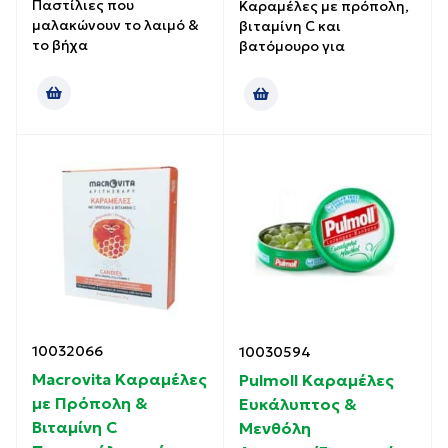
Παστίλιες που
Καραμέλες με πρόπολη,
μαλακώνουν το λαιμό &
βιταμίνη C και
το βήχα
βατόμουρο για
10032066
10030594
Macrovita Καραμέλες
Pulmoll Καραμέλες
με Πρόπολη &
Ευκάλυπτος &
Βιταμίνη C
Μενθόλη