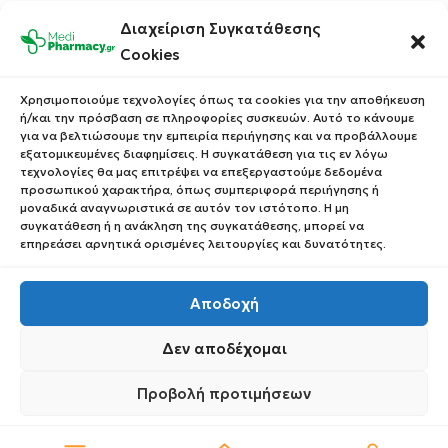
Ποιοι Είμαστε
Ο Λογαριασμός σου
Διαχείριση Συγκατάθεσης
Blog
Λίστα Αγαπημένων
Cookies
Επικοινωνία
Οι Παραγγελίες σου
Χρησιμοποιούμε τεχνολογίες όπως τα cookies για την αποθήκευση
Έλεγχος Παραγγελίας
ή/και την πρόσβαση σε πληροφορίες συσκευών. Αυτό το κάνουμε
Όροι Χρήσης
για να βελτιώσουμε την εμπειρία περιήγησης και να προβάλλουμε
Κέρδισε Κουπόνι
εξατομικευμένες διαφημίσεις. Η συγκατάθεση για τις εν λόγω
Έκπτωσης
Πολιτική Απορρήτου
τεχνολογίες θα μας επιτρέψει να επεξεργαστούμε δεδομένα
προσωπικού χαρακτήρα, όπως συμπεριφορά περιήγησης ή
Τρόποι Αποστολής
μοναδικά αναγνωριστικά σε αυτόν τον ιστότοπο. Η μη
συγκατάθεση ή η ανάκληση της συγκατάθεσης, μπορεί να
Τρόποι Πληρωμής
επηρεάσει αρνητικά ορισμένες λειτουργίες και δυνατότητες.
Επιστροφές Προϊόντων
Αποδοχή
Δεν αποδέχομαι
Copyright © 2023 Medipharmacy. All Rights Reserved
Προβολή προτιμήσεων
0
Πολιτική Απορρήτου
Πολιτική Απορρήτου