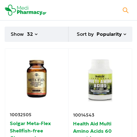
Sort by
Show
32
Popularity
10032505
10014543
Solgar Meta-Flex
Health Aid Multi
Shellfish-free
Amino Acids 60