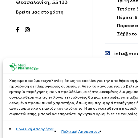
Τρίτη 8:0
Θεσσαλονίκη, 55 133
Τετάρτη 8
Βρείτε μας στο χάρτη
Πέμπτη 8:
Παρασκευ
Σάββατο 9
info@med
Χρησιμοποιούμε τεχνολογίες όπως τα cookies για την αποθήκευση ή/
πρόσβαση σε πληροφορίες συσκευών. Αυτό το κάνουμε για να βελτι
εμπειρία περιήγησης και να προβάλλουμε εξατομικευμένες διαφημίσει
συγκατάθεση για τις εν λόγω τεχνολογίες θα μας επιτρέψει να επεξ
δεδομένα προσωπικού χαρακτήρα, όπως συμπεριφορά περιήγησης ή
αναγνωριστικά σε αυτόν τον ιστότοπο. Η μη συγκατάθεση ή η ανάκλ
συγκατάθεσης, μπορεί να επηρεάσει αρνητικά ορισμένες λειτουργίες
Πολιτική Απορρήτου
Πολιτική Απορρήτου