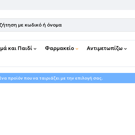
μά και Παιδί
Φαρμακείο
Αντιμετωπίζω
να προϊόν που να ταιριάζει με την επιλογή σας.