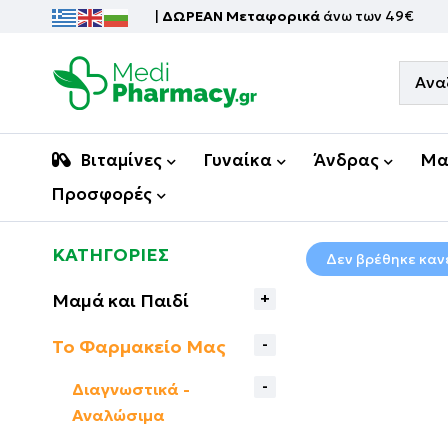
|
ΔΩΡΕΑΝ Μεταφορικά
άνω των 49€
Βιταμίνες
Γυναίκα
Άνδρας
Μα
Προσφορές
ΚΑΤΗΓΟΡΙΕΣ
Δεν βρέθηκε κανέ
Μαμά και Παιδί
Το Φαρμακείο Μας
Διαγνωστικά -
Αναλώσιμα