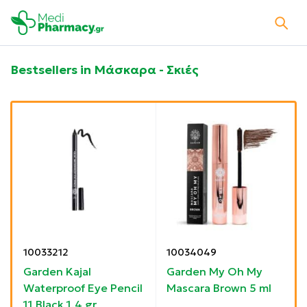
Bestsellers in Μάσκαρα - Σκιές
10033212
10034049
Garden Kajal
Garden My Oh My
Waterproof Eye Pencil
Mascara Brown 5 ml
5
11 Black 1.4 gr