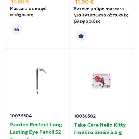
11.90
€
11.90
€
Mascara σε καφέ
Έντονη μαύρη mascara
απόχρωση
για εντυπωσιακά πυκνές
βλεφαρίδες
10036304
10036302
Garden Perfect Long
Take Care Hello Kitty
Lasting Eye Pencil 52
Παλέτα Σκιών 5.5 g