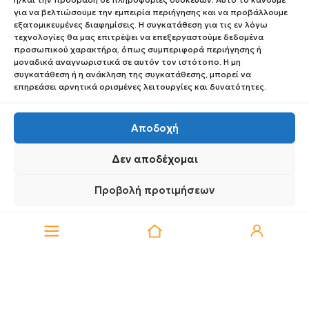
για να βελτιώσουμε την εμπειρία περιήγησης και να προβάλλουμε
εξατομικευμένες διαφημίσεις. Η συγκατάθεση για τις εν λόγω
info@medipharmacy.gr
τεχνολογίες θα μας επιτρέψει να επεξεργαστούμε δεδομένα
προσωπικού χαρακτήρα, όπως συμπεριφορά περιήγησης ή
μοναδικά αναγνωριστικά σε αυτόν τον ιστότοπο. Η μη
Πληροφορίες
Για Εσένα
συγκατάθεση ή η ανάκληση της συγκατάθεσης, μπορεί να
επηρεάσει αρνητικά ορισμένες λειτουργίες και δυνατότητες.
Ποιοι Είμαστε
Ο Λογαριασμός σου
Blog
Λίστα Αγαπημένων
Αποδοχή
Επικοινωνία
Οι Παραγγελίες σου
Δεν αποδέχομαι
Έλεγχος Παραγγελίας
Όροι Χρήσης
Προβολή προτιμήσεων
Κέρδισε Κουπόνι
0
Έκπτωσης
Πολιτική Απορρήτου
Πολιτική Απορρήτου
Πολιτική Απορρήτου
Τρόποι Αποστολής
Τρόποι Πληρωμής
Επιστροφές Προϊόντων