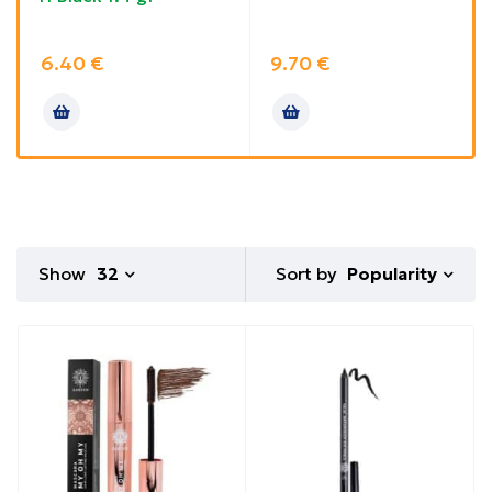
6.40
€
9.70
€
Sort by
Show
32
Popularity