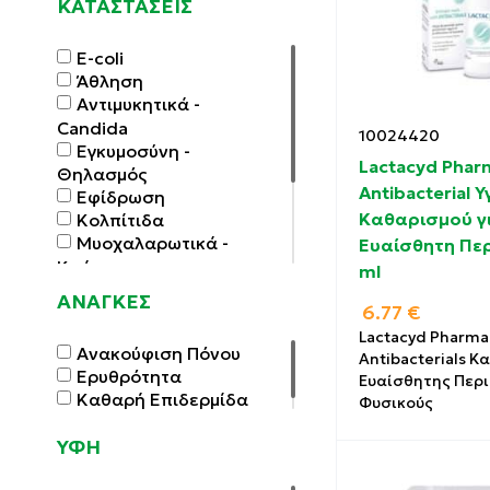
ΚΑΤΑΣΤΑΣΕΙΣ
E-coli
Άθληση
Αντιμυκητικά -
Candida
10024420
Εγκυμοσύνη -
Lactacyd Phar
Θηλασμός
Antibacterial 
Εφίδρωση
Καθαρισμού γι
Κολπίτιδα
Μυοχαλαρωτικά -
Ευαίσθητη Περ
Κράμπες
ml
Ουρολοίμωξη -
ΑΝΑΓΚΕΣ
6.77
€
Κυστίτιδα
Πόνοι - Φλεγμονές
Lactacyd Pharma
Ανακούφιση Πόνου
Προεμμηνορρυσιακό
Antibacterials Κ
Ερυθρότητα
Ευαίσθητης Περ
Σύνδρομο
Καθαρή Επιδερμίδα
Φυσικούς
ΥΦΗ