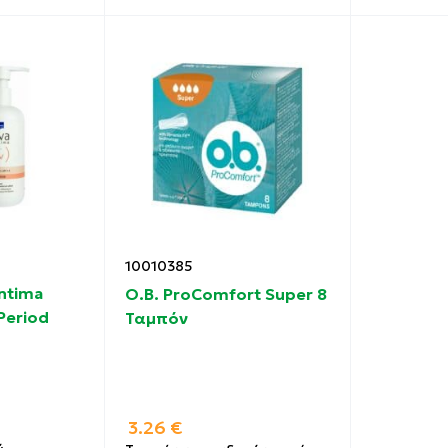
10010385
Intima
O.B. ProComfort Super 8
 Period
Ταμπόν
3.26
€