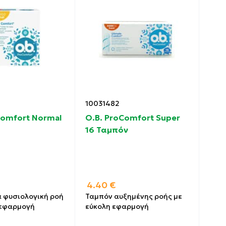
10031482
Comfort Normal
O.B. ProComfort Super
16 Ταμπόν
4.40
€
α φυσιολογική ροή
Ταμπόν αυξημένης ροής με
 εφαρμογή
εύκολη εφαρμογή