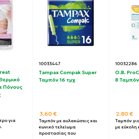
10033447
10032286
reat
Tampax Compak Super
O.B. Pro
Θερμικό
Ταμπόν 16 τμχ
8 Ταμπόν
α Πόνους
χ
3.60
€
2.80
€
τρο για
Ταμπόν με αυλακώσεις και
Ταμπόν γι
.
κωνικό τελείωμα
με εύκολη
προστασίας που