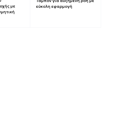
ύ
Ταμπόν για αυξημένη ροή με
οχής με
εύκολη εφαρμογή
σμητική