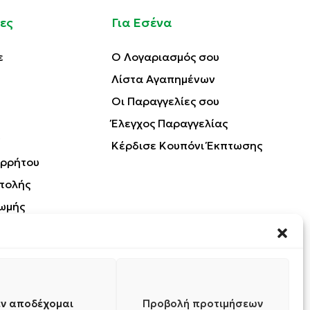
ες
Για Εσένα
ε
Ο Λογαριασμός σου
Λίστα Αγαπημένων
Οι Παραγγελίες σου
Έλεγχος Παραγγελίας
Κέρδισε Κουπόνι Έκπτωσης
ορρήτου
τολής
ωμής
Προϊόντων
ν αποδέχομαι
Προβολή προτιμήσεων