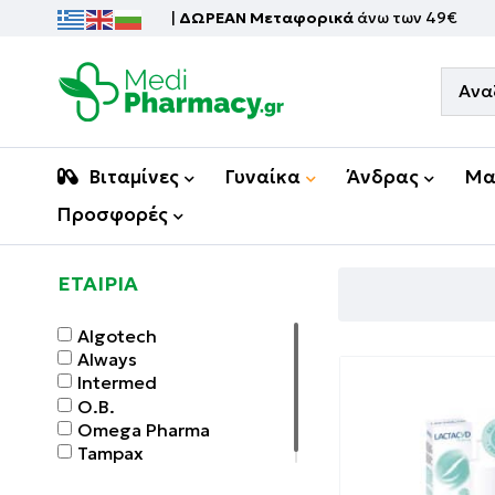
|
ΔΩΡΕΑΝ Μεταφορικά
άνω των 49€
Βιταμίνες
Γυναίκα
Άνδρας
Μα
Προσφορές
ΕΤΑΙΡΙΑ
Algotech
Always
Intermed
O.B.
Omega Pharma
Tampax