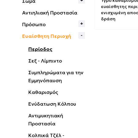
Υγρό καθαρισμο
Σώμα
ευαίσθητης περι
Αντιηλιακή Προστασία
ενισχυμένη απο
δράση
Πρόσωπο
Ευαίσθητη Περιοχή
Περίοδος
Σεξ - Λίμπιντο
Συμπληρώματα για την
Εμμηνόπαυση
Καθαρισμός
Ενύδατωση Κόλπου
Αντιμυκητιακή
Προστασία
Κολπικά Τζέλ -