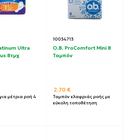
10034713
atinum Ultra
O.B. ProComfort Mini 8
lus 8τμχ
Ταμπόν
2.70
€
για μέτρια ροή 4
Ταμπόν ελαφριάς ροής με
εύκολη τοποθέτηση