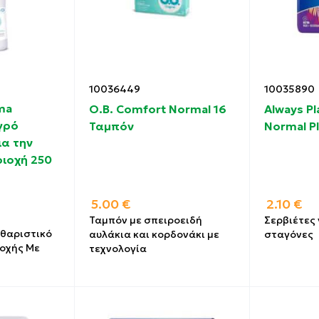
10036449
10035890
ma
O.B. Comfort Normal 16
Always Pl
Υγρό
Ταμπόν
Normal P
α την
ιοχή 250
5.00
€
2.10
€
Ταμπόν με σπειροειδή
Σερβιέτες 
αθαριστικό
αυλάκια και κορδονάκι με
σταγόνες
ιοχής Με
τεχνολογία