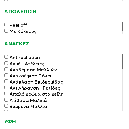
Αποτοξίνωση
Take Care
Γρίπη - Κρυολόγημα
Treaclemoon
ΑΠΟΛΕΠΙΣΗ
Δυσκοιλιότητα
Verset Parfums
Εγκυμοσύνη - Θηλασμός
Vichy
Peel off
Έκζεμα Ατοπικό
Mr. White
Με Κόκκους
Επούλωση Πληγών
Votavia
Εφίδρωση
ΑΝΑΓΚΕΣ
Κατακράτηση Υγρών - Κυτταρίτιδα
Κολπίτιδα
Μαλλιά - Δέρμα - Νύχια
Αnti-pollution
Ξηρότητα Κόλπου
Ακμή - Ατέλειες
Ουλίτιδα - Πρόληψη
Αναδόμηση Μαλλιών
Ουρολοίμωξη - Κυστίτιδα
Ανακούφιση Πόνου
Πεπτικό - Γαστρεντερικό
Ανάπλαση Επιδερμίδας
Πόνοι - Φλεγμονές
Αντιγήρανση - Ρυτίδες
Σεξουαλικότητα Τόνωση
Απαλό χρώμα στα χείλη
Σύνδρομο Ευερέθιστου Εντέρου
Ατίθασα Μαλλιά
Τόνωση - Ενέργεια
Βαμμένα Μαλλιά
Υγεία Νυχιών
Δερμάτιτιδα
Ψωρίαση
Ενυδάτωση
ΥΦΗ
Ενυδάτωση & Θρέψη