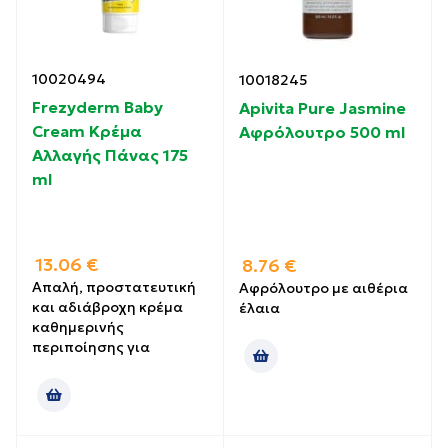
10020494
10018245
Frezyderm Baby
Apivita Pure Jasmine
Cream Kρέμα
Αφρόλουτρο 500 ml
Αλλαγής Πάνας 175
ml
13.06
€
8.76
€
Απαλή, προστατευτική
Aφρόλουτρο με αιθέρια
και αδιάβροχη κρέμα
έλαια
καθημερινής
περιποίησης για