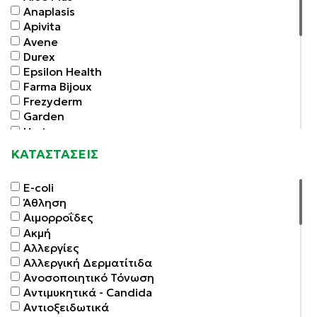
Anaplasis
Apivita
Avene
Durex
Epsilon Health
Farma Bijoux
Frezyderm
Garden
Hartmann
Health Aid
ΚΑΤΑΣΤΑΣΕΙΣ
Korres
Loreal
E-coli
Lorin Cosmetics
Άθληση
Macrovita
Αιμορροΐδες
Marvis
Ακμή
Natura Siberica
Αλλεργίες
Organic Shop
Αλλεργική Δερματίτιδα
Pharmasept
Ανοσοποιητικό Τόνωση
Pierre Fabre Hellas
Αντιμυκητικά - Candida
Scholl
Αντιοξειδωτικά
Septona