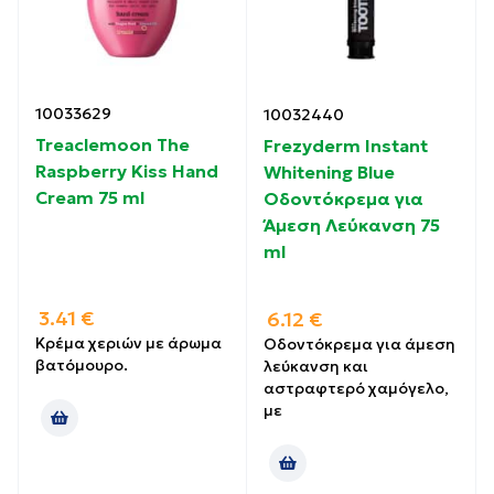
10033629
10032440
Treaclemoon The
Frezyderm Instant
Raspberry Kiss Hand
Whitening Blue
Cream 75 ml
Οδοντόκρεμα για
Άμεση Λεύκανση 75
ml
3.41
€
6.12
€
Κρέμα χεριών με άρωμα
Οδοντόκρεμα για άμεση
βατόμουρο.
λεύκανση και
αστραφτερό χαμόγελο,
με