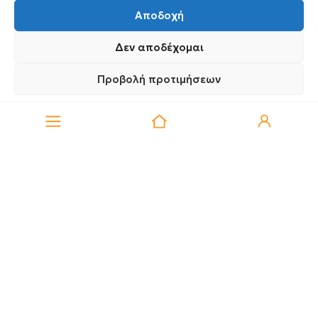
Αποδοχή
Αιγαίου 98 Καλαμαριά
Θεσσαλονίκη, 55 133
Δεν αποδέχομαι
Βρείτε μας στο χάρτη
Προβολή προτιμήσεων
0
Πολιτική Απορρήτου
Πολιτική Απορρήτου
2310 414 946
Δευτέρα 8:00 – 21:00
Τρίτη 8:00 – 21:00
Τετάρτη 8:00 – 21:00
Πέμπτη 8:00 – 21:00
Παρασκευή 8:00 – 21:00
Σάββατο 9:00 – 15:30
info@medipharmacy.gr