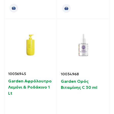
10036945
10034968
Garden Αφρόλουτρο
Garden Ορός
Λεμόνι & Ροδάκινο 1
Βιταμίνης C 30 ml
Lt