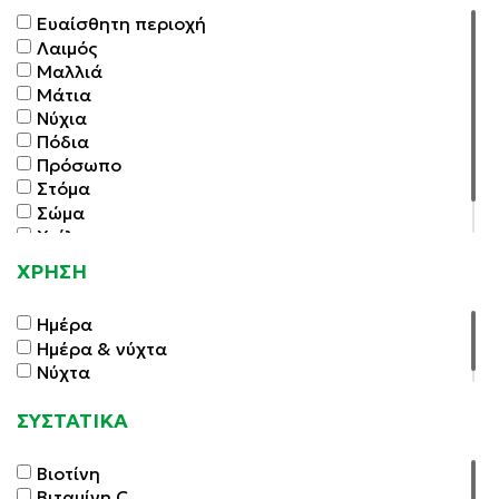
Χωρίς Τεχνητές Χρωστικές
Ευαίσθητη περιοχή
Λαιμός
Μαλλιά
Μάτια
Νύχια
Πόδια
Πρόσωπο
Στόμα
Σώμα
Χείλη
Χέρια
ΧΡΗΣΗ
Ημέρα
Ημέρα & νύχτα
Νύχτα
ΣΥΣΤΑΤΙΚΑ
Βιοτίνη
Βιταμίνη C