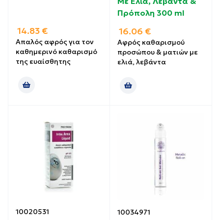
Με Ελιά, Λεβάντα &
Πρόπολη 300 ml
14.83
€
16.06
€
Απαλός αφρός για τον
Αφρός καθαρισμού
καθημερινό καθαρισμό
προσώπου & ματιών με
της ευαίσθητης
ελιά, λεβάντα
10020531
10034971