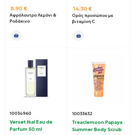
8.90
€
14.30
€
Αφρόλουτρο Λεμόνι &
Ορός προσώπου με
Ροδάκινο
βιταμίνη C
10034960
10033632
Verset Ikal Eau de
Treaclemoon Papaya
Parfum 50 ml
Summer Bοdy Scrub