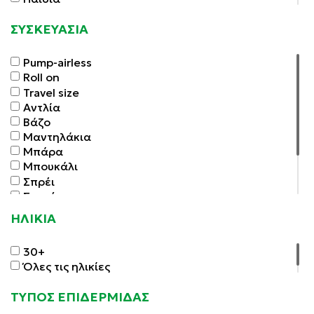
Σύσφιξη
Τόνωση
ΣΥΣΚΕΥΑΣΙΑ
Τσιμπήματα
Pump-airless
Roll on
Travel size
Αντλία
Βάζο
Μαντηλάκια
Μπάρα
Μπουκάλι
Σπρέι
Σταγόνες
Στικ
ΗΛΙΚΙΑ
Σωληνάριο
Φακελάκια
30+
Όλες τις ηλικίες
ΤΥΠΟΣ ΕΠΙΔΕΡΜΙΔΑΣ