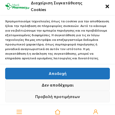
Διαχείριση Συγκατάθεσης
Επικοινωνία
Οι Παραγγελίες σου
Cookies
Έλεγχος Παραγγελίας
Όροι Χρήσης
Κέρδισε Κουπόνι
Χρησιμοποιούμε τεχνολογίες όπως τα cookies για την αποθήκευση
Έκπτωσης
ή/και την πρόσβαση σε πληροφορίες συσκευών. Αυτό το κάνουμε
Πολιτική Απορρήτου
για να βελτιώσουμε την εμπειρία περιήγησης και να προβάλλουμε
Τρόποι Αποστολής
εξατομικευμένες διαφημίσεις. Η συγκατάθεση για τις εν λόγω
τεχνολογίες θα μας επιτρέψει να επεξεργαστούμε δεδομένα
Τρόποι Πληρωμής
προσωπικού χαρακτήρα, όπως συμπεριφορά περιήγησης ή
μοναδικά αναγνωριστικά σε αυτόν τον ιστότοπο. Η μη
Επιστροφές Προϊόντων
συγκατάθεση ή η ανάκληση της συγκατάθεσης, μπορεί να
επηρεάσει αρνητικά ορισμένες λειτουργίες και δυνατότητες.
Αποδοχή
Copyright © 2023 Medipharmacy. All Rights Reserved
Δεν αποδέχομαι
Προβολή προτιμήσεων
0
Πολιτική Απορρήτου
Πολιτική Απορρήτου
Request Withdrawal