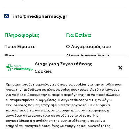
info@medipharmacy.gr
Πληροφορίες
Για Εσένα
Ποιοι Είμαστε
Ο Λογαριασμός σου
Blog
Λίστα Αγαπημένων
Διαχείριση Συγκατάθεσης
Επικοινωνία
Οι Παραγγελίες σου
Cookies
Έλεγχος Παραγγελίας
Όροι Χρήσης
Κέρδισε Κουπόνι
Χρησιμοποιούμε τεχνολογίες όπως τα cookies για την αποθήκευση
Έκπτωσης
ή/και την πρόσβαση σε πληροφορίες συσκευών. Αυτό το κάνουμε
Πολιτική Απορρήτου
για να βελτιώσουμε την εμπειρία περιήγησης και να προβάλλουμε
Τρόποι Αποστολής
εξατομικευμένες διαφημίσεις. Η συγκατάθεση για τις εν λόγω
τεχνολογίες θα μας επιτρέψει να επεξεργαστούμε δεδομένα
Τρόποι Πληρωμής
προσωπικού χαρακτήρα, όπως συμπεριφορά περιήγησης ή
μοναδικά αναγνωριστικά σε αυτόν τον ιστότοπο. Η μη
Επιστροφές Προϊόντων
συγκατάθεση ή η ανάκληση της συγκατάθεσης, μπορεί να
επηρεάσει αρνητικά ορισμένες λειτουργίες και δυνατότητες.