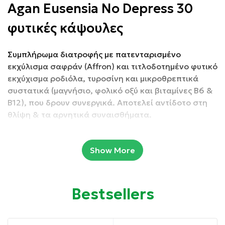
Agan Eusensia No Depress 30
φυτικές κάψουλες
Συμπλήρωμα διατροφής με πατενταρισμένο
εκχύλισμα σαφράν (Affron) και τιτλοδοτημένο φυτικό
εκχύχισμα ροδιόλα, τυροσίνη και μικροθρεπτικά
συστατικά (μαγνήσιο, φολικό οξύ και βιταμίνες B6 &
B12), που δρουν συνεργικά. Αποτελεί αντίδοτο στη
θλίψη & τα αρνητικά συναισθήματα.
Συσκευασία: 30 Φυτικές Κάψουλες
Show More
Ιδιότητες:
Bestsellers
Επιδρά θετικά στην επαναφορά της ψυχοσωματικής
ισορροπίας.