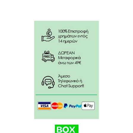
φαρμακοποιού σας.
Συστατικά:
Withania dry extract (Withania somnifera extract,
1.5% Withanolides) 150 mg
Rhodiola dry extract, root (Rhodiola rosea l., 3%
Rosavins and 1% Salidroside) 100 mg
Schisandra dry extract, fruit (Schisandra chinensis,
2% schisandrin) 50 mg
Dry extract of Eleutherococcus, root
(Eleutherococcus senticosus, 0.8% Eleutherosides)
50 mg
Calcium pantothenate (100% vitamin B5) 3 mg
Ascorbic acid (100% vitamin C) 40 mg
Μικροκρυσταλλική κυτταρίνη, στεατικό μαγνήσιο,
υδροξυπροπυλ-μεθυλοκυτταρίνη.