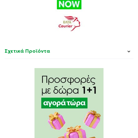
Δεν περιέχει: Γλουτένη, Λακτόζη, Αλλεργιογόνα,
Ζάχαρη, GMO.
Σχετικά Προϊόντα