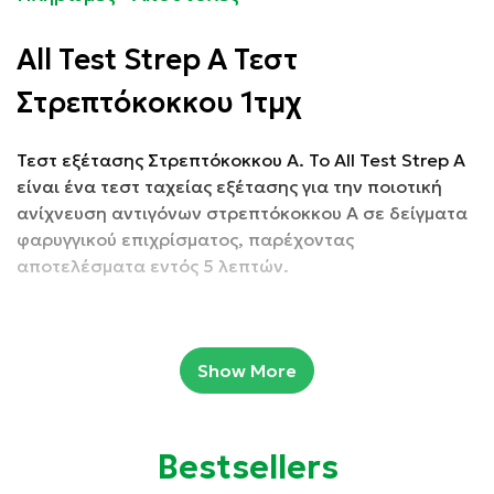
All Test Strep A Τεστ
Στρεπτόκοκκου 1τμχ
Τεστ εξέτασης Στρεπτόκοκκου Α. Το All Test Strep A
είναι ένα τεστ ταχείας εξέτασης για την ποιοτική
ανίχνευση αντιγόνων στρεπτόκοκκου Α σε δείγματα
φαρυγγικού επιχρίσματος, παρέχοντας
αποτελέσματα εντός 5 λεπτών.
Συσκευασία: 1τμχ
Show More
Ιδιότητες:
Αξιόπιστο.
Bestsellers
Γρήγορο.
Εύχρηστο.