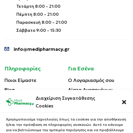
Τετάρτη 8:00 – 21:00
Πέμπτη 8:00 – 21:00
Παρασκευή 8:00 – 21:00
Σάββατο 9:00 – 15:30
info@medipharmacy.gr
Πληροφορίες
Για Εσένα
Ποιοι Είμαστε
Ο Λογαριασμός σου
Blog
Λίστα Αγαπημένων
Διαχείριση Συγκατάθεσης
Επικοινωνία
Οι Παραγγελίες σου
Cookies
Έλεγχος Παραγγελίας
Όροι Χρήσης
Κέρδισε Κουπόνι
Χρησιμοποιούμε τεχνολογίες όπως τα cookies για την αποθήκευση
Έκπτωσης
ή/και την πρόσβαση σε πληροφορίες συσκευών. Αυτό το κάνουμε
Πολιτική Απορρήτου
για να βελτιώσουμε την εμπειρία περιήγησης και να προβάλλουμε