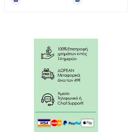
Συστατικά:
Περιεχόμενα Συσκευασίας:
Κασέτες δοκιμής.
Αποστειρωμένες μπατονέτες.
Σωλήνες εκχύλισης.
Ρυθμιστικό διάλυμα εκχύλισης 1 (2M NaNO2).
Ρυθμιστικό διάλυμα εκχύλισης 2 (0,027M κιτρικό
οξύ).
Βάση τοποθέτησης.
Οδηγίες χρήσης.