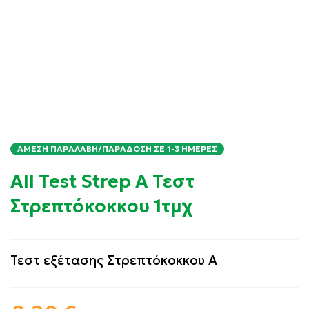
ΆΜΕΣΗ ΠΑΡΑΛΑΒΉ/ΠΑΡΆΔΟΣΗ ΣΕ 1-3 ΗΜΈΡΕΣ
All Test Strep A Τεστ
Στρεπτόκοκκου 1τμχ
Τεστ εξέτασης Στρεπτόκοκκου Α