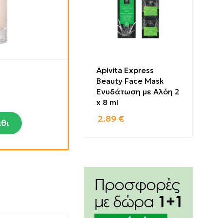
Apivita Express
Beauty Face Mask
Ενυδάτωση με Αλόη 2
x 8 ml
2.89
€
θι