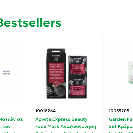
Bestsellers
10018264
10035705
Ματιών σε
Apivita Express Beauty
Garden Fa
 των
Face Mask Αναζωογόνηση
Set Κρέμα
ίδα με τους διαφορετικούς τρόπους που προτείνονται σ