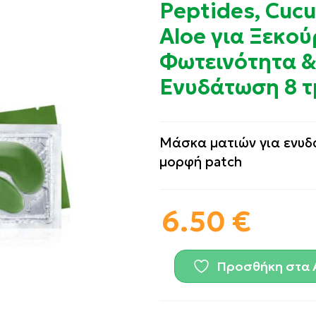
Peptides, Cuc
Aloe για Ξεκο
Φωτεινότητα 
Ενυδάτωση 8 τ
Μάσκα ματιών για ενυδ
μορφή patch
6.50
€
Προσθήκη στα 