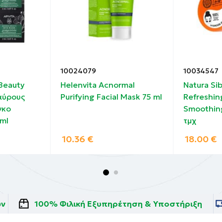
10024079
10034547
 Beauty
Helenvita Acnormal
Natura Si
αύρους
Purifying Facial Mask 75 ml
Refreshin
γκο
Smoothin
 ml
τμχ
10.36
€
18.00
€
ών
100% Φιλική Εξυπηρέτηση & Υποστήριξη