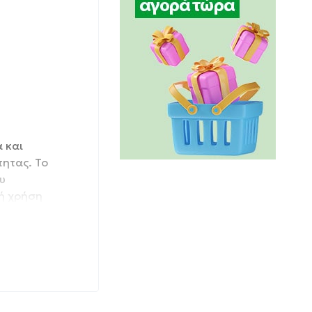
 και
ητας. Το
υ
κή χρήση
για να