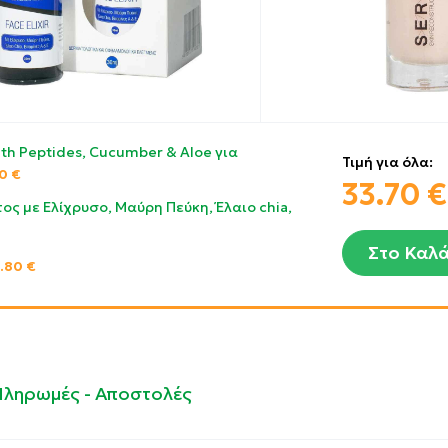
ith Peptides, Cucumber & Aloe για
Τιμή για όλα:
50
€
33.70
€
ος με Ελίχρυσο, Μαύρη Πεύκη, Έλαιο chia,
Στο Καλά
3.80
€
Πληρωμές - Αποστολές