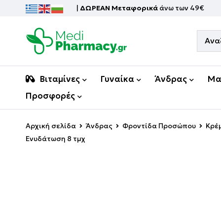
|
ΔΩΡΕΑΝ Μεταφορικά
άνω των 49€
Βιταμίνες
Γυναίκα
Άνδρας
Μα
Προσφορές
Αρχική σελίδα
Άνδρας
Φροντίδα Προσώπου
Κρέμ
Ενυδάτωση 8 τμχ