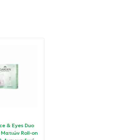
10030455
1001
ce & Eyes Duo
Apivita Face Mask για
Apiv
 Ματιών Roll-on
Βαθύ Καθαρισμό με
Face
το