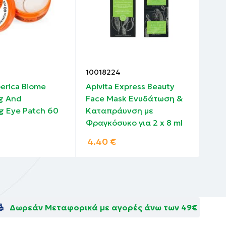
10018224
100
berica Biome
Apivita Express Beauty
Kor
g And
Face Mask Ενυδάτωση &
με 
g Eye Patch 60
Καταπράυνση με
18 
Φραγκόσυκο για 2 x 8 ml
4.40
€
3.
Δωρεάν Μεταφορικά με αγορές άνω των 49€