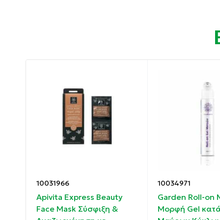
Ιδιότητες:
Ξεκούραστο βλέμμα.
Υγιής και φωτεινής όψη.
Καταπολέμηση πρηξίματος.
Καταπράυνση.
Ενυδάτωση.
Βελτίωση μαύρων κύκλων.
10031966
10034971
Οδηγίες χρήσης:
Apivita Express Beauty
Garden Roll-on 
hes
Face Mask Σύσφιξη &
Μορφή Gel κατά
Τοποθετήστε σε καθαρή και στεγνή επιδερμ