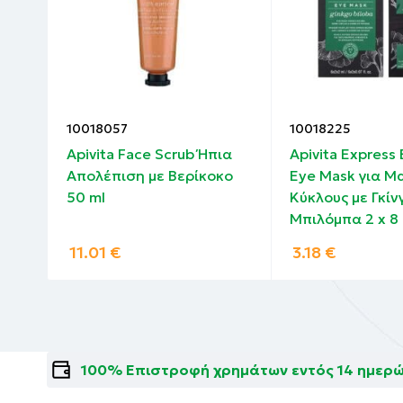
10018057
10018225
που
Apivita Face Scrub Ήπια
Apivita Express
άμψη
Απολέπιση με Βερίκοκο
Eye Mask για Μ
50 ml
Κύκλους με Γκίν
Μπιλόμπα 2 x 8
11.01
€
3.18
€
100% Επιστροφή χρημάτων εντός 14 ημερ