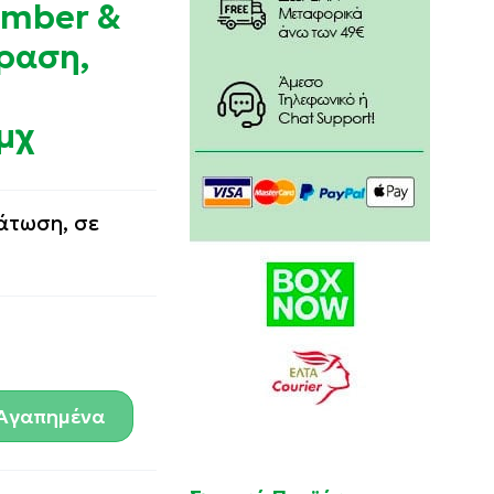
umber &
ύραση,
&
μχ
άτωση, σε
Αγαπημένα