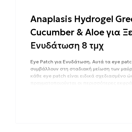
Anaplasis Hydrogel Gre
Cucumber & Aloe για Ξ
Ενυδάτωση 8 τμχ
Eye Patch για Ενυδάτωση. Αυτά τα eye pat
συμβάλλουν στη σταδιακή μείωση των μαύρ
κάθε eye patch είναι ειδικά σχεδιασμένο 
πραγματοποιούνται οι περισσότερες εκφράσε
είναι που κάνει και το προϊόν τόσο αποτελ
μπορείτε να τα έχετε οπουδήποτε μαζί σας.
Vegan
Συσκευασία: 8 τμχ