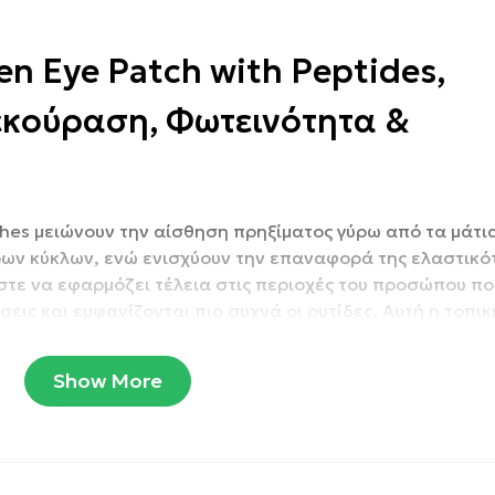
en Eye Patch with Peptides,
εκούραση, Φωτεινότητα &
ches μειώνουν την αίσθηση πρηξίματος γύρω από τα μάτια
ων κύκλων, ενώ ενισχύουν την επαναφορά της ελαστικότ
ώστε να εφαρμόζει τέλεια στις περιοχές του προσώπου πο
ις και εμφανίζονται πιο συχνά οι ρυτίδες. Αυτή η τοπι
εσματικό. Σε ειδικά σχεδιασμένη αεροστεγή συσκευασία, 
Show More