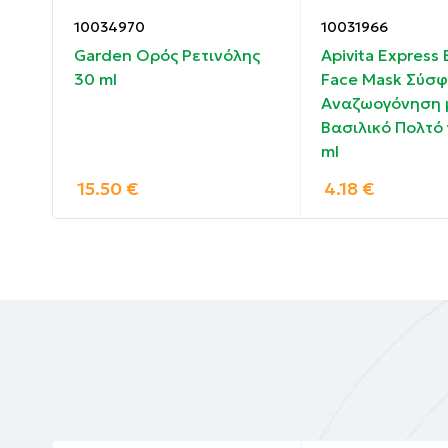
10034970
10031966
Συστατικά:
y
Garden Ορός Ρετινόλης
Apivita Express
30 ml
Face Mask Σύσφ
AQUA(WATER), GLYCERIN, STEARIC ACID, K
 2 x
Αναζωογόνηση 
ASCORBIC ACID, CAMELLIA SINENSIS LEAF 
Βασιλικό Πολτό γ
EXTRACT, HYALURONIC ACID, CAMELLIA SIN
ml
ACETATE, CHLORELLA VULGARIS EXTRACT, F
15.50
€
4.18
€
Not tested on animals, paraben free, silicon 