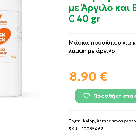
με Άργιλο και 
C 40 gr
Μάσκα προσώπου για κ
λάμψη με άργιλο
8.90
€
Προσθήκη στα 
Tags:
kalop
,
katharismos pros
SKU:
10035462