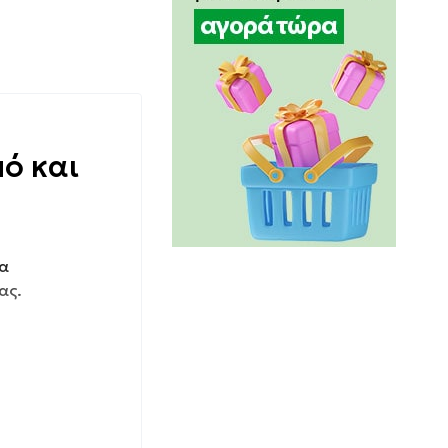
ό και
κα
ας.