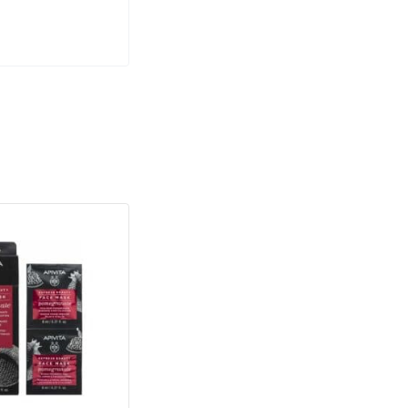
ς πανάδες.
 με χλιαρό