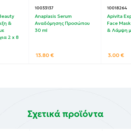
10033137
10018264
 Beauty
Anaplasis Serum
Apivita Ex
ιξη &
Αναδόμησης Προσώπου
Face Mas
AOLIN, TITANIUM DIOXIDE, SODIUM STEARATE, PROPANEDI
με
30 ml
& Λάμψη με
POWDER, PERSEA GRATISSIMA LEAF EXTRACT, ORYZA SATI
ια 2 x 8
ENSIS LEAF EXTRACT, DIPOTASSIUM GLYCYRRHIZATE, TO
RAGRANCE(PARFUM), CI 42090, CI77742.
13.80
€
3.00
€
free, ethanolamine free, phthalates free, mineral oil free
Σχετικά προϊόντα