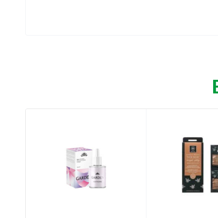
Προσδίδει λάμψη και τόνωση.
Συμβάλλει στη μείωση των σημαδιών του στ
Συμβάλλει στην επιβράδυνση των πρώτων ρυ
Προσφέρει απαλότητα και καταπράυνση.
Απορροφάει την περίσσεια σμήγματος βοηθ
Αφαιρεί αποτελεσματικά τυχόν ρύπους.
Οδηγίες χρήσης:
Εφαρμόζετε επαρκή ποσότητα σε καθαρή και
νερό κάνοντας μασάζ. Απολαμβάνετε επιδε