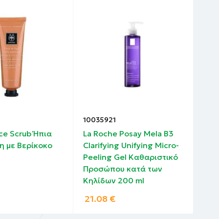
10035921
100
ace Scrub Ήπια
La Roche Posay Mela B3
La 
η με Βερίκοκο
Clarifying Unifying Micro-
Ser
Peeling Gel Καθαριστικό
Δρά
Προσώπου κατά των
Κηλ
Κηλίδων 200 ml
21.08
€
43