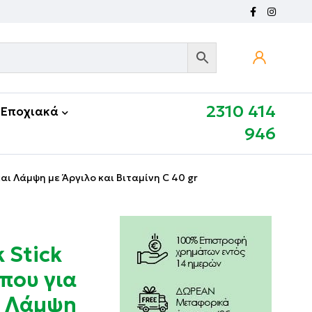
2310 414
Εποχιακά
946
ι Λάμψη με Άργιλο και Βιταμίνη C 40 gr
 Stick
ου για
ι Λάμψη