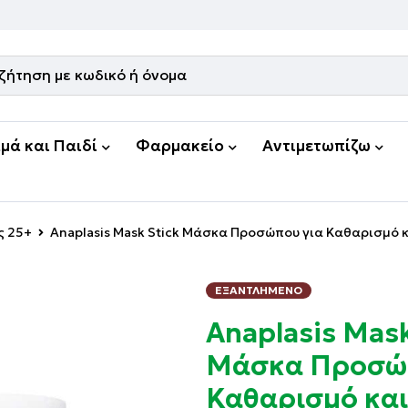
μά και Παιδί
Φαρμακείο
Αντιμετωπίζω
ς 25+
Anaplasis Mask Stick Μάσκα Προσώπου για Καθαρισμό κα
ΕΞΑΝΤΛΗΜΈΝΟ
Anaplasis Mask
Μάσκα Προσώπ
Καθαρισμό κα