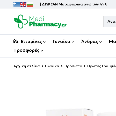
|
ΔΩΡΕΑΝ Μεταφορικά
άνω των 49€
Βιταμίνες
Γυναίκα
Άνδρας
Μα
Προσφορές
Αρχική σελίδα
Γυναίκα
Πρόσωπο
Πρώτες Γραμμέ