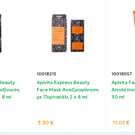
10018215
10018057
 Beauty
Apivita Express Beauty
Apivita F
τοξίνωση
Face Mask Αναζωογόνηση
Απολέπισ
 8 ml
με Πορτοκάλι 2 x 8 ml
50 ml
3.30
€
11.01
€