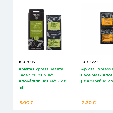
10018213
10018222
B3
Apivita Express Beauty
Apivita Express
ς
Face Scrub Βαθιά
Face Mask Απο
Απολέπιση με Ελιά 2 x 8
με Κολοκύθα 2 x
ml
3.00
€
2.30
€