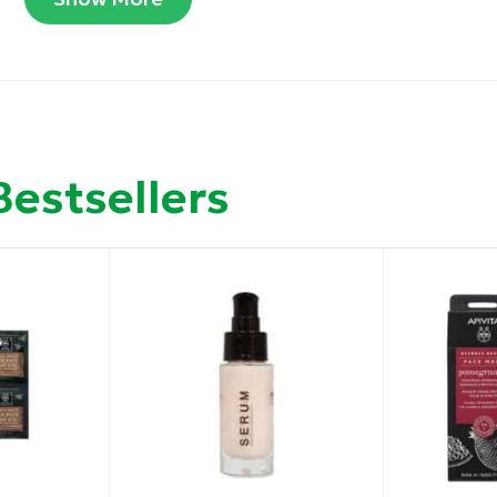
ρες και της κούρασης.
τίδων και στην προστασία από την ηλιακή βλάβη και τι
Bestsellers
ώντας στην εξισορρόπηση της λιπαρότητας.
 στεγνή επιδερμίδα. Αφήνετε για 5-8 λεπτά. Ξεπλένετε
ρμίδα φανερά πιο καθαρή, λαμπερή και ξεκούραστη.