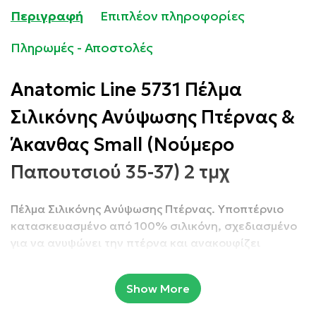
Περιγραφή
Επιπλέον πληροφορίες
Πληρωμές - Αποστολές
Anatomic Line 5731 Πέλμα
Σιλικόνης Ανύψωσης Πτέρνας &
Άκανθας Small (Νούμερο
Παπουτσιού 35-37) 2 τμχ
Πέλμα Σιλικόνης Ανύψωσης Πτέρνας. Υποπτέρνιο
κατασκευασμένο από 100% σιλικόνη, σχεδιασμένο
για να ανυψώνει την πτέρνα και ανακουφίζει
αποτελεσματικά την άκανθα και τον Αχίλλειο
τένοντα χρησιμοποιώντας σιλικόνη διαφορετικής
Show More
πυκνότητας. Μειώνει σημαντικά την πίεση που
ασκείται στις αρθρώσεις της σπονδυλικής στήλης.