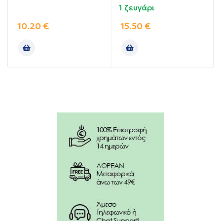
1 ζευγάρι
10.20
€
15.50
€