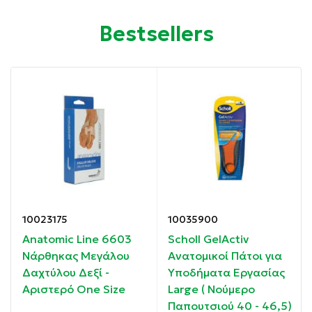
Συσκευασία: 2 τμχ
Bestsellers
Ιδιότητες:
Μειώνει σημαντικά την πίεση που ασκείται στις
αρθρώσεις της σπονδυλικής στήλης.
Από 100% σιλικόνη.
Νούμερο Παπουτσιού 35-37.
Οδηγίες χρήσης:
10023175
10035900
Κατάλληλο για νούμερο Παπουτσιού 35-37.
Anatomic Line 6603
Scholl GelActiv
Νάρθηκας Μεγάλου
Ανατομικοί Πάτοι για
Συστατικά:
Δαχτύλου Δεξί -
Υποδήματα Εργασίας
Αριστερό One Size
Large ( Νούμερο
Από 100% σιλικόνη.
Παπουτσιού 40 - 46,5)