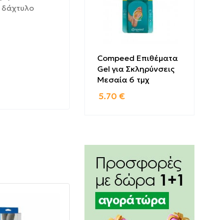
ο δάχτυλο
Compeed Επιθέματα
Gel για Σκληρύνσεις
Μεσαία 6 τμχ
5.70
€
α βοηθήσει