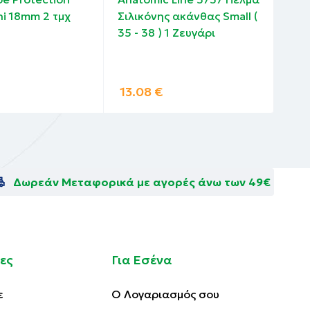
ni 18mm 2 τμχ
Σιλικόνης ακάνθας Small (
Απο
35 - 38 ) 1 Zευγάρι
48ω
150
13.08
€
6.
Δωρεάν Μεταφορικά με αγορές άνω των 49€
ες
Για Εσένα
ε
Ο Λογαριασμός σου