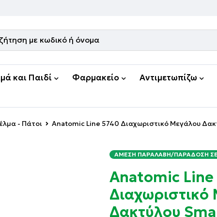
μά και Παιδί
Φαρμακείο
Αντιμετωπίζω
έλμα - Πάτοι
Anatomic Line 5740 Διαχωριστικό Μεγάλου Δακτύ
ΆΜΕΣΗ ΠΑΡΑΛΑΒΉ/ΠΑΡΆΔΟΣΗ ΣΕ 
Anatomic Line
Διαχωριστικό
Δακτύλου Small