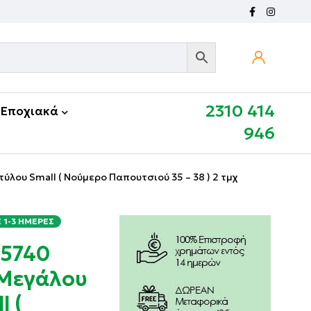
2310 414
Εποχιακά
946
λου Small ( Νούμερο Παπουτσιού 35 – 38 ) 2 τμχ
1-3 ΗΜΈΡΕΣ
 5740
 Μεγάλου
 (