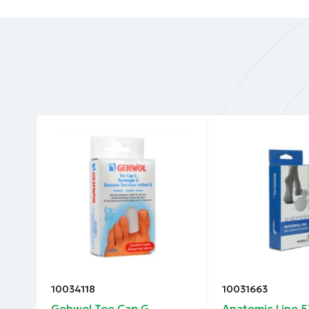
10034118
10031663
Gehwol Toe Cap G
Anatomic Line 