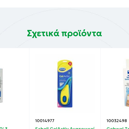
Σχετικά προϊόντα
10014977
10032498
5743
Scholl GelActiv Ανατομικοί
Gehwol To