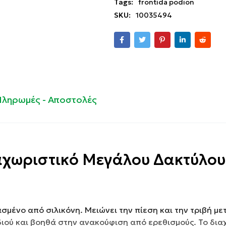
Tags:
frontida podion
SKU:
10035494
Πληρωμές - Αποστολές
αχωριστικό Μεγάλου Δακτύλου
μένο από σιλικόνη. Μειώνει την πίεση και την τριβή με
διού και βοηθά στην ανακούφιση από ερεθισμούς. Το δια