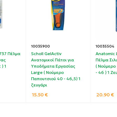
10035900
10035504
5737 Πέλμα
Scholl GelActiv
Anatomic 
θας
Ανατομικοί Πάτοι για
Πέλμα Σιλ
 ) 1
Υποδήματα Εργασίας
( Νούμερο
Large ( Νούμερο
- 46 ) 1 Ζε
Παπουτσιού 40 - 46,5) 1
ζευγάρι
15.50
€
20.90
€