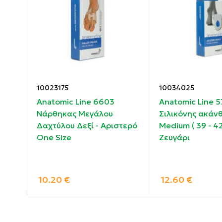
Κατασκευασμένο από σιλικόνη.
10023175
10034025
Anatomic Line 6603
Anatomic Line 
Νάρθηκας Μεγάλου
Σιλικόνης ακάν
α (
Δαχτύλου Δεξί - Αριστερό
Medium ( 39 - 42
One Size
Ζευγάρι
10.20
€
12.60
€