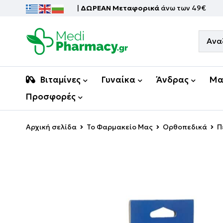
|
ΔΩΡΕΑΝ Μεταφορικά
άνω των 49€
Βιταμίνες
Γυναίκα
Άνδρας
Μα
Προσφορές
Αρχική σελίδα
Το Φαρμακείο Μας
Ορθοπεδικά
Π