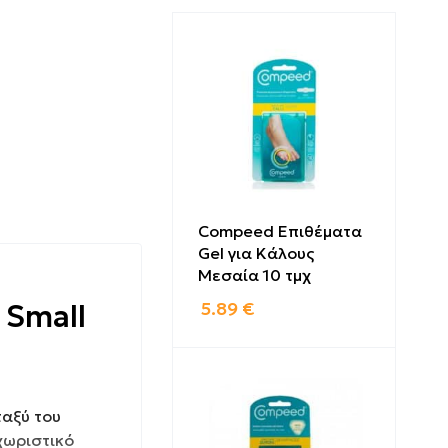
Compeed Επιθέματα
Gel για Κάλους
Μεσαία 10 τμχ
5.89
€
 Small
ταξύ του
χωριστικό