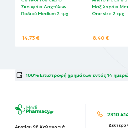
διών
Σκουφάκι Δαχτύλων
Μαξιλαράκι Με
Ποδιού Medium 2 τμχ
One size 2 τμχ
14.73
€
8.40
€
100% Επιστροφή χρημάτων εντός 14 ημερ
2310 41
Δευτέρα 8
Αιγαίου 98 Καλαμαριά