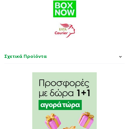
Sorbitol, Propanediol Dicaprylate, Butyrospermum
Parkii (Shea) Butter*, Sodium Acrylates Copolymer,
Panthenol, Cucurbita Pepo (Pumpkin) Seed Oil*, Olea
Europaea (Olive) Fruit Oil*, Mel (Honey), Lecithin,
Helianthus Annuus (Sunflower) Seed Oil*,
Hydrogenated Lecithin, Aqua (Water), Sideritis
Perfoliata Flower/Leaf/Stem* Extract , Sodium
Hyaluronate, Sideritis Scardica Flower/Leaf/Stem*
Σχετικά Προϊόντα
Extract , Sideritis Raeseri Flower/Leaf/Stem* Extract,
Leuconostoc/Radish Root Ferment Filtrate, Mica,
Hydroxyacetophenone, Tocopheryl Acetate,
Ethylhexylglycerin, Polysorbate 20, Tocopherol,
Disodium EDTA, Zingiber Officinale (Ginger) Root Oil,
Parfum (Fragrance), Geraniol, Limonene, Citral, Benzyl
Salicylate, Citronellol, CI 77891 (Titanium Dioxide).