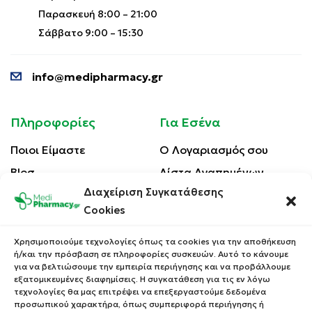
Παρασκευή 8:00 – 21:00
Σάββατο 9:00 – 15:30
info@medipharmacy.gr
Πληροφορίες
Για Εσένα
Ποιοι Είμαστε
Ο Λογαριασμός σου
Blog
Λίστα Αγαπημένων
Διαχείριση Συγκατάθεσης
Επικοινωνία
Οι Παραγγελίες σου
Cookies
Έλεγχος Παραγγελίας
Όροι Χρήσης
Κέρδισε Κουπόνι
Χρησιμοποιούμε τεχνολογίες όπως τα cookies για την αποθήκευση
Έκπτωσης
ή/και την πρόσβαση σε πληροφορίες συσκευών. Αυτό το κάνουμε
Πολιτική Απορρήτου
για να βελτιώσουμε την εμπειρία περιήγησης και να προβάλλουμε
Τρόποι Αποστολής
εξατομικευμένες διαφημίσεις. Η συγκατάθεση για τις εν λόγω
τεχνολογίες θα μας επιτρέψει να επεξεργαστούμε δεδομένα
Τρόποι Πληρωμής
προσωπικού χαρακτήρα, όπως συμπεριφορά περιήγησης ή