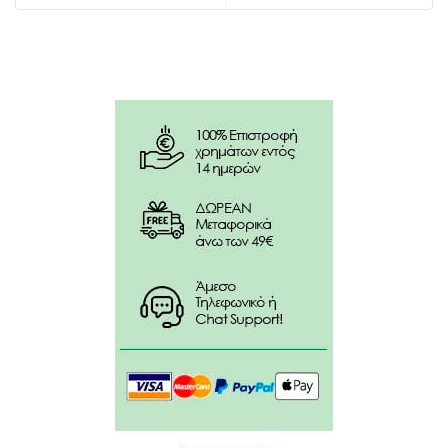
Οδηγίες χρήσης :
Απλώστε ένα πλούσιο στρώμα σε καθαρή
επιδερμίδα, αποφεύγοντας την περιοχή των ματιών.
Αφήστε για 10 λεπτά, αφαιρέστε την περίσσεια της
μάσκας με χαρτομάντηλο ή με νωπό βαμβάκι και στη
συνέχεια ξεπλύνετε με άφθονο νερό.
Χρησιμοποιήστε το 1-2 φορές την εβδομάδα. Για
εξωτερική χρήση μόνο.
Συστατικά :
Aqua** (Water**), Glyceryl Stearate,
Lactobacillus/Pumpkin Fruit Ferment Filtrate,
Propanediol, Glycerin, Kaolin, PEG-100 Stearate,