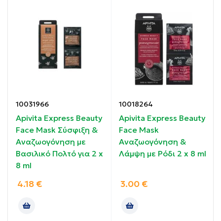
Ιδιότητες :
Προσφέρει απαλή απολέπιση.
Αφαιρεί τους περιβαλλοντικούς ρύπους.
10031966
10018264
Χαρίζει φωτεινότητα & λάμψη.
Apivita Express Beauty
Apivita Express Beauty
Face Mask Σύσφιξη &
Face Mask
Για αποτοξίνωση και καθαρισμό.
Αναζωογόνηση με
Αναζωογόνηση &
Βασιλικό Πολτό για 2 x
Λάμψη με Ρόδι 2 x 8 ml
Κρεμώδης υφή.
8 ml
95% συστατικά φυσικής προέλευσης.
4.18
€
3.00
€
Δερματολογικά ελεγμένο.