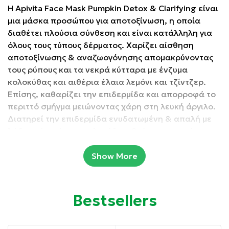
Η Apivita Face Mask Pumpkin Detox & Clarifying είναι
μια μάσκα προσώπου για αποτοξίνωση, η οποία
διαθέτει πλούσια σύνθεση και είναι κατάλληλη για
όλους τους τύπους δέρματος. Χαρίζει αίσθηση
αποτοξίνωσης & αναζωογόνησης απομακρύνοντας
τους ρύπους και τα νεκρά κύτταρα με ένζυμα
κολοκύθας και αιθέρια έλαια λεμόνι και τζίντζερ.
Επίσης, καθαρίζει την επιδερμίδα και απορροφά το
περιττό σμήγμα μειώνοντας χάρη στη λευκή άργιλο.
Διατηρεί την επιδερμίδα ενυδατωμένη & απαλή με
λάδι από σπόρους κολοκύθας, βούτυρο καριτέ,
ελληνικό θυμαρίσιο μέλι και υαλουρονικό οξύ, ενώ
προσφέρει και αντιοξειδωτική προστασία χάρη στο
Show More
εκχύλισμα από άγριο τριαντάφυλλο. Το νερό της
σύνθεσης έχει αντικατασταθεί με ένα
αντιοξειδωτικό έγχυμα από άγριο τριαντάφυλλο.
Bestsellers
Συσκευασία: 50ml