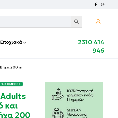
2310 414
Εποχιακά
946
ό Βήχα 200 ml
1-3 ΗΜΈΡΕΣ
 Adults
ό και
ήχα 200