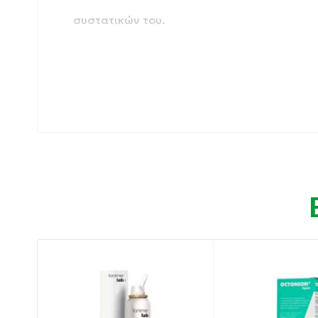
συστατικών του.
Συμπλήρωμα διατροφής, πόσιμο με ξηρό εκ
Φασκόμηλου, Ευκάλυπτου, Κόκκινο Φραγκοσ
Ακακίας.
Κατάλληλο για διαβητικούς (περιέχει Stevia
αιθανόλη).
Συσκευασία: 200 ml
Ιδιότητες:
Aνακουφίζει από τα συμπτώματα του κρυολ