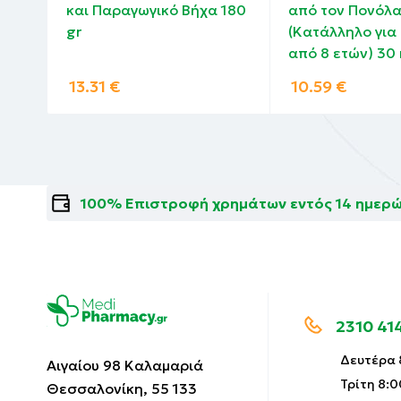
ην
και Παραγωγικό Βήχα 180
από τον Πονόλα
του
gr
(Κατάλληλο για
από 8 ετών) 30 
13.31
€
10.59
€
100% Επιστροφή χρημάτων εντός 14 ημερ
2310 41
Δευτέρα 8
Αιγαίου 98 Καλαμαριά
Τρίτη 8:0
Θεσσαλονίκη, 55 133