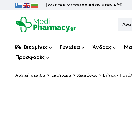
|
ΔΩΡΕΑΝ Μεταφορικά
άνω των 49€
Βιταμίνες
Γυναίκα
Άνδρας
Μα
Προσφορές
Αρχική σελίδα
Εποχιακά
Χειμώνας
Βήχας - Πονό