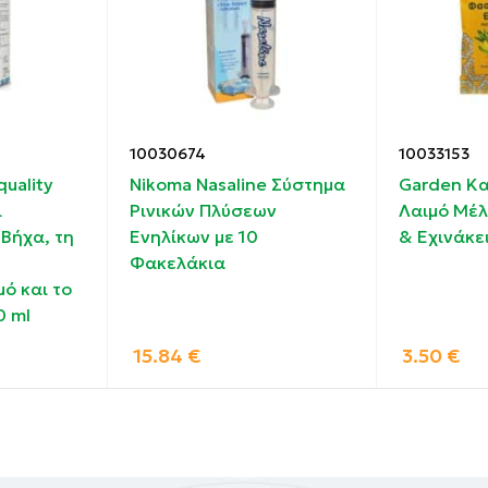
ν συστατικών του.
10030674
10033153
uality
Nikoma Nasaline Σύστημα
Garden Κα
το άνοιγμα. Διατηρείται στο ψυγείο μετά το άνοιγμα. 
ι
Ρινικών Πλύσεων
Λαιμό Μέλ
σιμοποιείται μετά το πέρας της ημερομηνίας λήξεως.
 Βήχα, τη
Ενηλίκων με 10
& Εχινάκε
Φακελάκια
ό και το
0 ml
15.84
€
3.50
€
0ml), Αλθαίας (Althea Officinalis
mg/10ml), Φασκόμηλου (Salvia Officinalis
s 50mg/10ml), Πεύκου (Pinus Silvestris