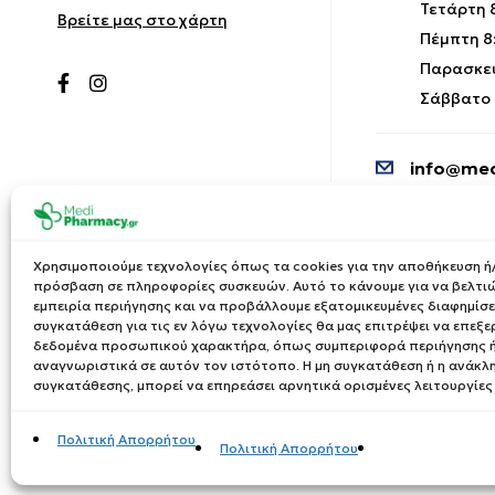
Τετάρτη 8
Βρείτε μας στο χάρτη
Πέμπτη 8:
Παρασκευ
Σάββατο 9
info@med
Χρησιμοποιούμε τεχνολογίες όπως τα cookies για την αποθήκευση ή/
πρόσβαση σε πληροφορίες συσκευών. Αυτό το κάνουμε για να βελτι
εμπειρία περιήγησης και να προβάλλουμε εξατομικευμένες διαφημίσει
συγκατάθεση για τις εν λόγω τεχνολογίες θα μας επιτρέψει να επεξ
δεδομένα προσωπικού χαρακτήρα, όπως συμπεριφορά περιήγησης ή
αναγνωριστικά σε αυτόν τον ιστότοπο. Η μη συγκατάθεση ή η ανάκλ
συγκατάθεσης, μπορεί να επηρεάσει αρνητικά ορισμένες λειτουργίες
Πολιτική Απορρήτου
Πολιτική Απορρήτου