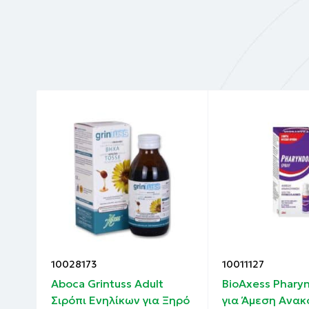
5mg/10ml), Γεύση/Άρωμα (Flavor) 20mg/10m
mg και Μέλι Ακακίας.
10028173
10011127
Aboca Grintuss Adult
BioAxess Pharyn
Σιρόπι Ενηλίκων για Ξηρό
για Άμεση Ανακ