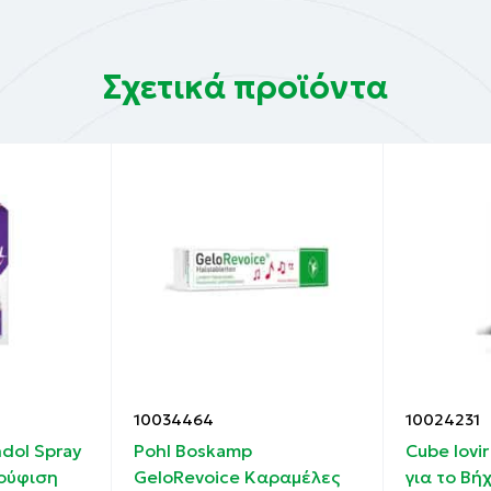
l, Κόκκινο Φραγκοστάφυλο, Βιταμίνη C 1000
Σχετικά προϊόντα
10034464
10024231
dol Spray
Pohl Boskamp
Cube Iovi
ούφιση
GeloRevoice Καραμέλες
για το Βή