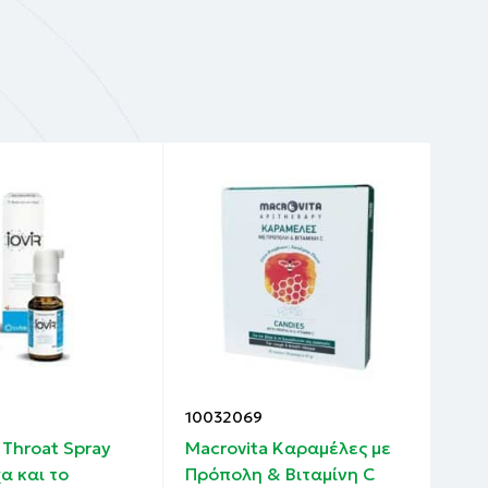
10032069
100
r Throat Spray
Macrovita Καραμέλες με
Mac
χα και το
Πρόπολη & Βιταμίνη C
Πρό