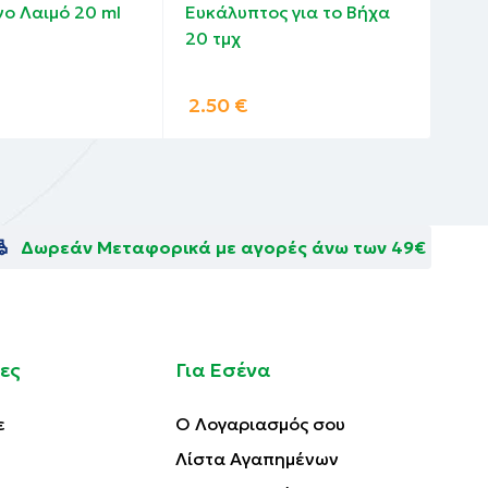
ο Λαιμό 20 ml
Ευκάλυπτος για το Βήχα
Ερε
20 τμχ
Ενί
Οργ
2.50
€
8.
Δωρεάν Μεταφορικά με αγορές άνω των 49€
ες
Για Εσένα
ε
Ο Λογαριασμός σου
Λίστα Αγαπημένων