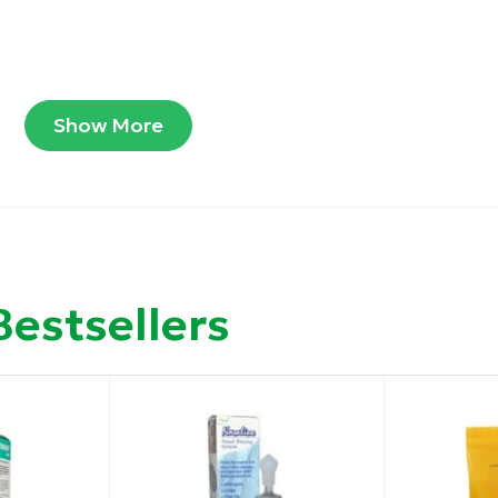
χύλισμα Πανσέ, Αλθαίας, Θυμαριού,
Show More
τάφυλο, Βιταμίνης C 1000 mg και Μέλι
 και Φρουκτόζη, δεν περιέχει χρωστικές και
Bestsellers
ογήματος (βήχας, καταρροή).