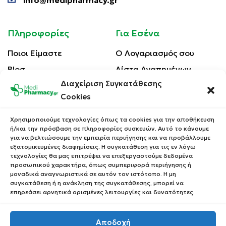
info@medipharmacy.gr
Πληροφορίες
Για Εσένα
Ποιοι Είμαστε
Ο Λογαριασμός σου
Blog
Λίστα Αγαπημένων
Διαχείριση Συγκατάθεσης
Επικοινωνία
Οι Παραγγελίες σου
Cookies
Έλεγχος Παραγγελίας
Όροι Χρήσης
Κέρδισε Κουπόνι
Χρησιμοποιούμε τεχνολογίες όπως τα cookies για την αποθήκευση
Έκπτωσης
ή/και την πρόσβαση σε πληροφορίες συσκευών. Αυτό το κάνουμε
Πολιτική Απορρήτου
για να βελτιώσουμε την εμπειρία περιήγησης και να προβάλλουμε
Τρόποι Αποστολής
εξατομικευμένες διαφημίσεις. Η συγκατάθεση για τις εν λόγω
τεχνολογίες θα μας επιτρέψει να επεξεργαστούμε δεδομένα
Τρόποι Πληρωμής
προσωπικού χαρακτήρα, όπως συμπεριφορά περιήγησης ή
μοναδικά αναγνωριστικά σε αυτόν τον ιστότοπο. Η μη
Επιστροφές Προϊόντων
συγκατάθεση ή η ανάκληση της συγκατάθεσης, μπορεί να
επηρεάσει αρνητικά ορισμένες λειτουργίες και δυνατότητες.
Αποδοχή