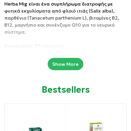
Herba Mig είναι ένα συμπλήρωμα διατροφής με
φυτικά εκχυλίσματα από φλοιό ιτιάς (Salix alba),
παρθένιο (Tanacetum parthenium L), βιταμίνες Β2,
Β12, μαγνήσιο και συνένζυμο Q10 για το νευρικό
σύστημα.
Συσκευασία: 30 κάψουλες
Ιδιότητες:
Show More
Συμβάλλει στη φυσιολογική λειτουργία του νευρικού
συστήματος και στη μείωση της κούρασης και της
Bestsellers
κόπωσης.
Κατάλληλο για την ανακούφιση από τον ήπιο
πονοκέφαλο.
Συμβάλλει στην απευαισθητοποίηση των υποδοχέων