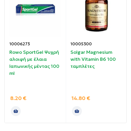
Συμβάλλει στη μυϊκή αντοχή κατά την προπόνηση
Βοηθά στη διατήρηση και ανάπτυξη μυϊκής μάζας
Βελτιώνει την αποκατάσταση μετά από έντονη
άσκηση
10006273
10005300
Rowo SportGel Ψυχρή
Solgar Magnesium
αλοιφή με έλαια
with Vitamin B6 100
Ιαπωνικής μέντας 100
ταμπλέτες
Οδηγίες χρήσης:
ml
Να μην υπερβαίνεται η συνιστώμενη δόση.
8.20
€
14.80
€
Να φυλάσσεται μακριά από παιδιά.
Δεν υποκαθιστά μια ισορροπημένη διατροφή.
Ημερήσια δόση: 3–5 g