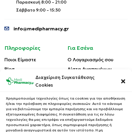
Παρασκευή 8:00 – 21:00
Σάββατο 9:00 – 15:30
info@medipharmacy.gr
Πληροφορίες
Για Εσένα
Ποιοι Είμαστε
Ο Λογαριασμός σου
Blog
Λίστα Αγαπημένων
Διαχείριση Συγκατάθεσης
Επικοινωνία
Οι Παραγγελίες σου
Cookies
Έλεγχος Παραγγελίας
Όροι Χρήσης
Κέρδισε Κουπόνι
Χρησιμοποιούμε τεχνολογίες όπως τα cookies για την αποθήκευση
Έκπτωσης
ή/και την πρόσβαση σε πληροφορίες συσκευών. Αυτό το κάνουμε
Πολιτική Απορρήτου
για να βελτιώσουμε την εμπειρία περιήγησης και να προβάλλουμε
Τρόποι Αποστολής
εξατομικευμένες διαφημίσεις. Η συγκατάθεση για τις εν λόγω
τεχνολογίες θα μας επιτρέψει να επεξεργαστούμε δεδομένα
Τρόποι Πληρωμής
προσωπικού χαρακτήρα, όπως συμπεριφορά περιήγησης ή
μοναδικά αναγνωριστικά σε αυτόν τον ιστότοπο. Η μη