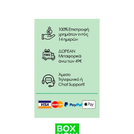
Μερίδες ανά δόση: 1
Συστατικά
:
Micronized creatine monohydrate