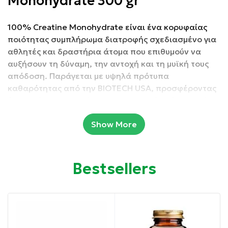
Monohydrate 300 gr
100% Creatine Monohydrate είναι ένα κορυφαίας
ποιότητας συμπλήρωμα διατροφής σχεδιασμένο για
αθλητές και δραστήρια άτομα που επιθυμούν να
αυξήσουν τη δύναμη, την αντοχή και τη μυϊκή τους
απόδοση. Παράγεται με υψηλά πρότυπα
καθαρότητας από την BIOTECH USA, προσφέροντας
ένα αξιόπιστο προϊόν για καθημερινή χρήση χωρίς
πρόσθετα ή ακαθαρσίες.
Show More
Συσκευασία: 300 gr
Ιδιότητες:
Bestsellers
Αυξάνει τη μυϊκή δύναμη και ισχύ
Υποστηρίζει την παραγωγή ενέργειας (ATP)