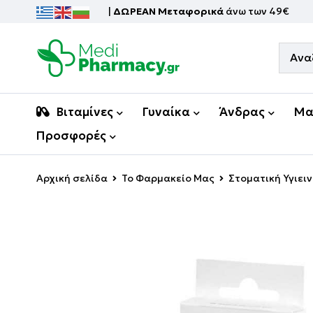
|
ΔΩΡΕΑΝ Μεταφορικά
άνω των 49€
Βιταμίνες
Γυναίκα
Άνδρας
Μα
Προσφορές
Αρχική σελίδα
Το Φαρμακείο Μας
Στοματική Υγιει