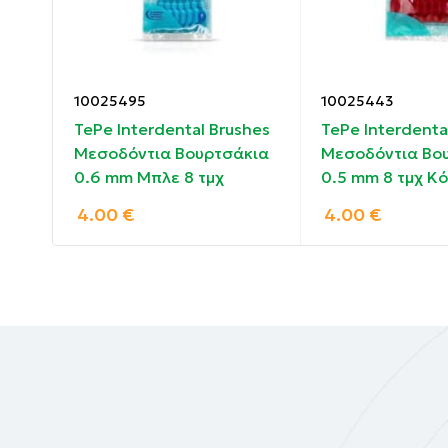
Συστατικά:
Δεν περιέχει νικέλιο και δεν προκαλεί αλλε
10025495
10025443
hes
TePe Interdental Brushes
TePe Interdenta
κια
Μεσοδόντια Βουρτσάκια
Μεσοδόντια Βο
ο
0.6 mm Μπλε 8 τμχ
0.5 mm 8 τμχ Κό
4.00
€
4.00
€