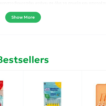
χρηστο βουρτσάκι φτάνει σε όλα τα σημεία και αποτρέπε
, ουλίτιδας και περιοδοντίτιδας.
Show More
όνας, ουλίτιδας & περιοδοντίτιδας.
Bestsellers
 τοποθετούμε τη λαβή, γίνεται το ”κλικ” της εισαγωγής 