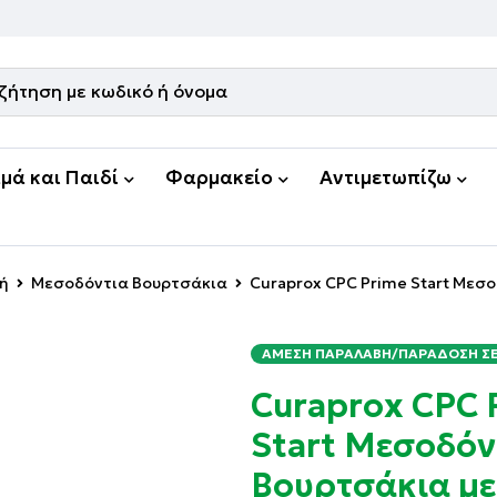
μά και Παιδί
Φαρμακείο
Αντιμετωπίζω
νή
Μεσοδόντια Βουρτσάκια
Curaprox CPC Prime Start Μεσ
ΆΜΕΣΗ ΠΑΡΑΛΑΒΉ/ΠΑΡΆΔΟΣΗ ΣΕ 
Curaprox CPC 
Start Μεσοδόν
Βουρτσάκια με