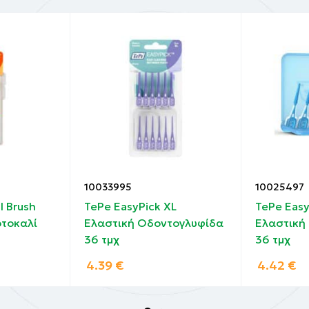
10033995
10025497
l Brush
TePe EasyPick XL
TePe Easy
ρτοκαλί
Ελαστική Oδοντογλυφίδα
Ελαστική
36 τμχ
36 τμχ
4.39
€
4.42
€