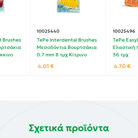
ργίες.
10025440
10025496
l Brushes
TePe Interdental Brushes
TePe Easy
υρτσάκια
Μεσοδόντια Βουρτσάκια
Ελαστική
κκινο
0.7 mm 8 τμχ Κίτρινο
36 τμχ
4.01
€
4.70
€
Σχετικά προϊόντα