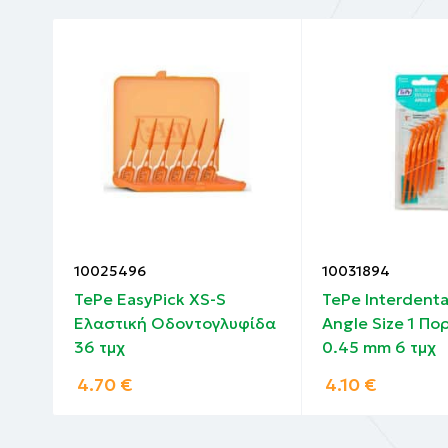
10025496
10031894
h
TePe EasyPick XS-S
TePe Interdenta
6 mm
Ελαστική Oδοντογλυφίδα
Angle Size 1 Πο
36 τμχ
0.45 mm 6 τμχ
4.70
€
4.10
€