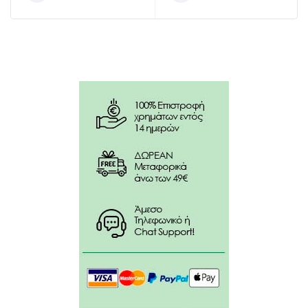
Για να χρησιμοποιήσουμε το βουρτσάκι απλά
τοποθετούμε τη λαβή, γίνεται το ”κλικ” της
εισαγωγής και αφαιρούμε.
Συστατικά:
Δεν περιέχει νικέλιο και δεν προκαλεί αλλεργίες.