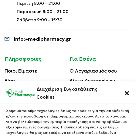
Πέμπτη 8:00 – 21:00
Παρασκευή 8:00 – 21:00
Σάββατο 9:00 – 15:30
info@medipharmacy.gr
Πληροφορίες
Για Εσένα
Ποιοι Είμαστε
Ο Λογαριασμός σου
Blog
Λίστα Αγαπημένων
Διαχείριση Συγκατάθεσης
Επικοινωνία
Οι Παραγγελίες σου
Cookies
Έλεγχος Παραγγελίας
Όροι Χρήσης
Κέρδισε Κουπόνι
Χρησιμοποιούμε τεχνολογίες όπως τα cookies για την αποθήκευση
Έκπτωσης
ή/και την πρόσβαση σε πληροφορίες συσκευών. Αυτό το κάνουμε
Πολιτική Απορρήτου
για να βελτιώσουμε την εμπειρία περιήγησης και να προβάλλουμε
Τρόποι Αποστολής
εξατομικευμένες διαφημίσεις. Η συγκατάθεση για τις εν λόγω
τεχνολογίες θα μας επιτρέψει να επεξεργαστούμε δεδομένα