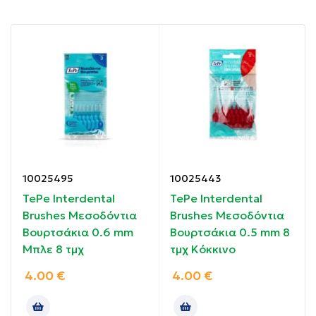
βουρτσάκι φτάνει σε όλα τα σημεία και αποτρέπει
την εμφάνιση τερηδόνας στα πλαϊνά των δοντιών,
ουλίτιδας και περιοδοντίτιδας.
Συσκευασία: 5 τμχ
Ιδιότητες:
Καθαρίζουν αποτελεσματικά.
10025495
10025443
Αποτρέπουν τη εμφάνιση μεσοδόντιας τερηδόνας,
TePe Interdental
TePe Interdental
ουλίτιδας & περιοδοντίτιδας.
Brushes Μεσοδόντια
Brushes Μεσοδόντια
Βουρτσάκια 0.6 mm
Βουρτσάκια 0.5 mm 8
Υψηλή αντοχή.
Μπλε 8 τμχ
τμχ Κόκκινο
Δεν τραυματίζουν.
4.00
€
4.00
€
Οδηγίες χρήσης: