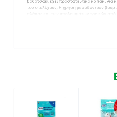
βουρτσάκι έχει προστατευτικό καπάκι για κ
του στελέχους. Η χρήση μεσοδόντιων βουρτ
πλάκας και των υπολειμμάτων τροφών από 
μπορεί να καθαρίσει καλά.
Συσκευασία: 4 τμχ
Ιδιότητες:
Πολύ λεπτό στέλεχος.
Δεν πληγώνει τα ούλα.
Συνδυάζει την ελαστικότητα με την ανθεκτ
Μέγεθος: 0.7mm.
Οδηγίες χρήσης:
Βρέξτε το Elgydium Clinic Mono Compact 
δόντια, δίνοντάς του μία κλίση προς τα εμπ