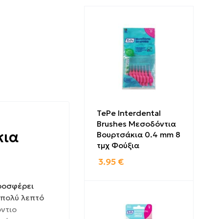
TePe Interdental
Brushes Μεσοδόντια
κια
Βουρτσάκια 0.4 mm 8
τμχ Φούξια
3.95
€
ροσφέρει
 πολύ λεπτό
όντιο