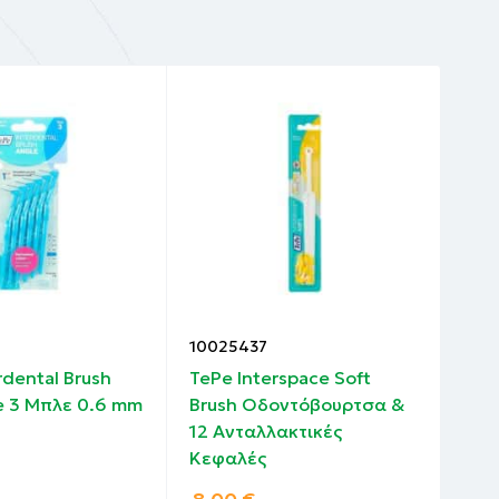
10025437
100
rdental Brush
TePe Interspace Soft
TeP
e 3 Μπλε 0.6 mm
Brush Οδοντόβουρτσα &
Ελα
12 Ανταλλακτικές
36 
Κεφαλές