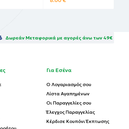
8.00
€
4.
Δωρεάν Μεταφορικά με αγορές άνω των 49€
ες
Για Εσένα
ε
Ο Λογαριασμός σου
Λίστα Αγαπημένων
Οι Παραγγελίες σου
Έλεγχος Παραγγελίας
Κέρδισε Κουπόνι Έκπτωσης
ορρήτου