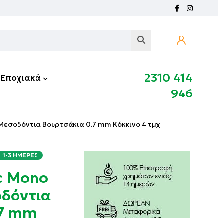
2310 414
Εποχιακά
946
 Μεσοδόντια Βουρτσάκια 0.7 mm Κόκκινο 4 τμχ
1-3 ΗΜΈΡΕΣ
ic Mono
δόντια
.7 mm