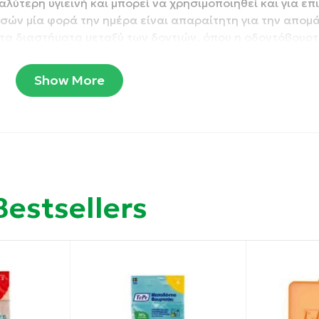
αλύτερη υγιεινή και μπορεί να χρησιμοποιηθεί και για ε
σών μία φορά την ημέρα είναι απαραίτητη για την απομ
τα διαστήματα μεταξύ των δοντιών, όπου η οδοντόβουρ
Show More
Bestsellers
ικότητα.
Μεσοδόντιο Βουρτσάκι και εισχωρήστε το προσεκτικά αν
ρός.