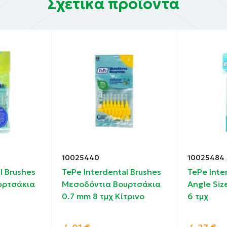
Σχετικά προϊόντα
10025440
10025484
l Brushes
TePe Interdental Brushes
TePe Inte
υρτσάκια
Μεσοδόντια Βουρτσάκια
Angle Siz
0.7 mm 8 τμχ Κίτρινο
6 τμχ