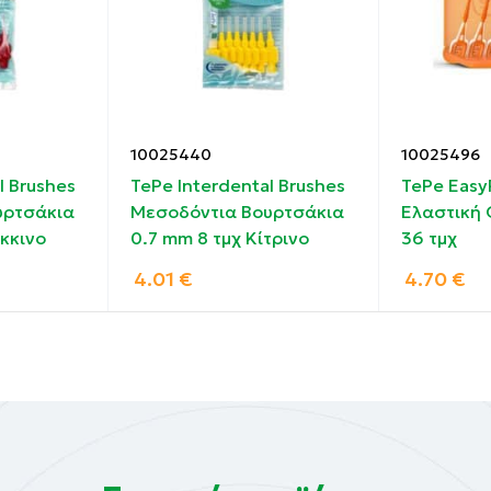
 φορές.
10025440
10025496
ητα σημεία των ούλων σε περίπτωση ουλορραγίας (μάτωμ
l Brushes
TePe Interdental Brushes
TePe Easy
ηση στο μεσοδόντιο χώρο, καθώς είναι πιο λεπτές και α
υρτσάκια
Μεσοδόντια Βουρτσάκια
Ελαστική
κκινο
0.7 mm 8 τμχ Κίτρινο
36 τμχ
4.01
€
4.70
€