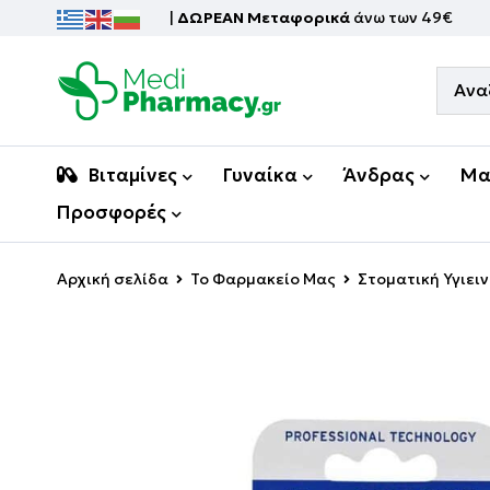
|
ΔΩΡΕΑΝ Μεταφορικά
άνω των 49€
Βιταμίνες
Γυναίκα
Άνδρας
Μα
Προσφορές
Αρχική σελίδα
Το Φαρμακείο Μας
Στοματική Υγιει