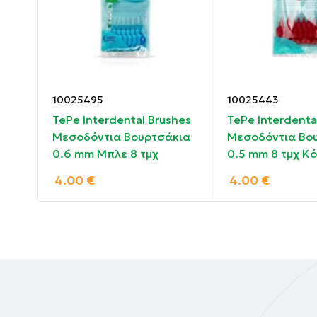
Κινήστε το βουρτσάκι εμπρός πίσω μερικές
Ξεπλύνετε καλά μετά τη χρήση.
Συστατικά:
10025495
10025443
Λευκές ίνες, που αποκαλύπτουν τα ευαίσθ
hes
TePe Interdental Brushes
TePe Interdenta
Μαύρες ίνες, που διευκολύνουν την εισχώρ
κια
Μεσοδόντια Βουρτσάκια
Μεσοδόντια Βο
την οδοντική πλάκα.
ο
0.6 mm Μπλε 8 τμχ
0.5 mm 8 τμχ Κό
4.00
€
4.00
€