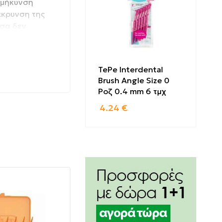
πιμήκυνση
άκρυνση της
τσα δεν
TePe Interdental
Brush Angle Size 0
Ροζ 0.4 mm 6 τμχ
4.24
€
άμεσα στα