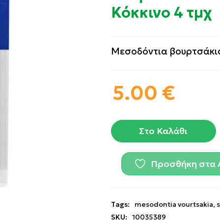
Κόκκινο 4 τμχ
Μεσοδόντια βουρτσάκι
5.00
€
Στο Καλάθι
Προσθήκη στα 
Tags:
mesodontia vourtsakia
,
s
SKU:
10035389