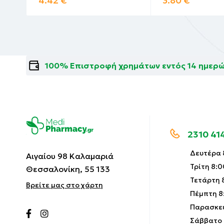
4.42
€
3.80
€
100% Επιστροφή χρημάτων εντός 14 ημερ
2310 41
Δευτέρα 8
Αιγαίου 98 Καλαμαριά
Τρίτη 8:0
Θεσσαλονίκη, 55 133
Τετάρτη 8
Βρείτε μας στο χάρτη
Πέμπτη 8:
Παρασκευ
Σάββατο 9