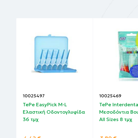
10025497
10025469
TePe EasyPick M-L
TePe Interdenta
φίδα
Ελαστική Oδοντογλυφίδα
Μεσοδόντια Βο
36 τμχ
All Sizes 8 τμχ