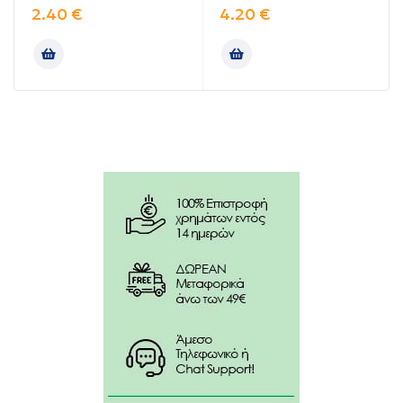
Fluorinol (υδροφθορική νικομεθανόλη).
2.40
€
4.20
€