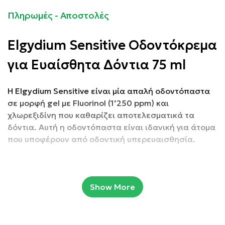
Πληρωμές - Αποστολές
Elgydium Sensitive Οδοντόκρεμα
για Ευαίσθητα Δόντια 75 ml
Η Elgydium Sensitive είναι μία απαλή οδοντόπαστα
σε μορφή gel με Fluorinol (1’250 ppm) και
χλωρεξιδίνη που καθαρίζει αποτελεσματικά τα
δόντια. Αυτή η οδοντόπαστα είναι ιδανική για άτομα
που υποφέρουν από οδοντική υπερευαισθησία.
Συσκευασία: 75 ml
Show More
Ιδιότητες:
Ενδυναμώνει και επαναμεταλλικοποιεί το σμάλτο