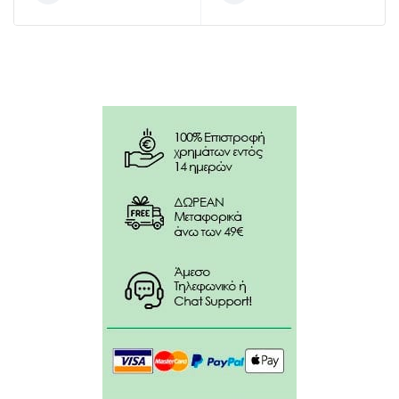
Οδηγίες χρήσης:
Βουρτσίζετε τα δόντια σας 2 φορές την ημέρα.
Για βέλτιστη ρουτίνα στοματικής υγιεινής,
χρησιμοποιήστε πρώτα μεσοδόντια βουρτσάκια,
μετά βουρτσίστε με οδοντόβουρτσα elmex &
οδοντόκρεμα caries protection και στο τέλος κάντε
πλύση με το αντίστοιχο στοματικό διάλυμα.
Δεν προορίζεται για χρήση από παιδιά κάτω των 7
ετών.
Συστατικά:
Calcium Carbonate, Aqua, Glycerin, Xylitol, Hydrated
Silica, Sodium Lauryl Sulfate, Arginine, Sodium
Monofluorophosphate, Aroma, Xanthan Gum, Sodium