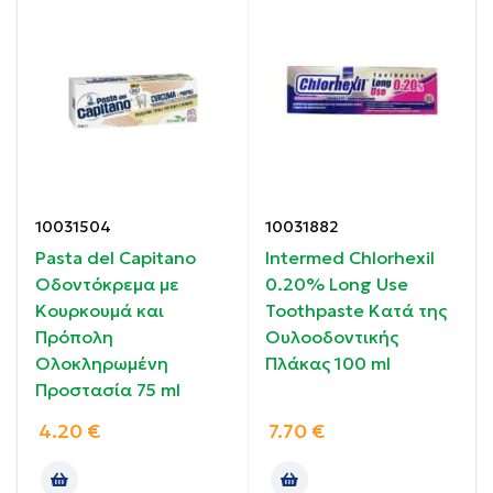
Ιδιότητες:
Βοηθά στην καταπολέμηση της τερηδόνας πριν
1,2
σχηματιστεί
Στοχεύει άμεσα και εξουδετερώνει τα οξέα
σακχάρου στην πλάκα
10031504
10031882
1
Επαναφέρει το pH σε ένα πιο υγιές επίπεδο
Pasta del Capitano
Intermed Chlorhexil
Οδοντόκρεμα με
0.20% Long Use
3
Μεγαλύτερη μείωση της απομεταλλικοποίησης*
Κουρκουμά και
Toothpaste Κατά της
Πρόπολη
Ουλοοδοντικής
3
4x μεγαλύτερη επαναμεταλλικοποίηση*
Ολοκληρωμένη
Πλάκας 100 ml
Προστασία 75 ml
Έως και 20% λιγότερες νέες τερηδόνες σε 2
4.20
€
7.70
€
§,4,5
χρόνια