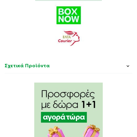
Bicarbonate, Tetrasodium Pyrophosphate, Benzyl
Alcohol, Sodium Saccharin, Cellulose Gum, Sodium
Hydroxide. Contains: Sodium Monofluorophosphate
Total Fluoride content: 1450 ppmΜέγεθος: 75 ml
Σχετικά Προϊόντα