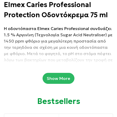
Elmex Caries Professional
Protection Οδοντόκρεμα 75 ml
Η οδοντόπαστα Elmex Caries Professional συνδυάζει
1.5 % Αργινίνη (Τεχνολογία Sugar Acid Neutraliser) με
1450 ppm φθόριο για μεγαλύτερη προστασία από
την τερηδόνα σε σχέση με μια κοινή οδοντόπαστα
με φθόριο. Μετά το φαγητό, το pH στο στόμα πέφτει
λόγω των βακτηρίων που μεταβολίζουν την τροφή σε
οξέα. Η Αργινίνη εξουδετερώνει τα οξέα στην πλάκα,
επαναφέροντας το pH στην επιφάνεια του δοντιού
Show More
σε ένα υγιές επίπεδο. Αυτό λειτουργεί σε συνδυασμό
με το φθόριο που βοηθά στην αναστολή της
απομεταλλικοποίησης και προάγει την
επαναμεταλλικοποίηση.
Bestsellers
Συσκευασία: 75 ml