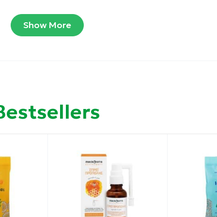
Show More
σθησίας κατά την κατάποση
Bestsellers
ξωτερικούς ερεθιστικούς παράγοντες
ρυγγικού βλεννογόνου
τήρα.