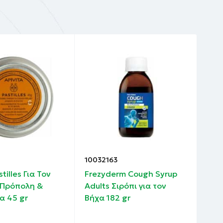
10032163
100
stilles Για Τον
Frezyderm Cough Syrup
Gar
 Πρόπολη &
Adults Σιρόπι για τον
Λαι
α 45 gr
Βήχα 182 gr
Ευκ