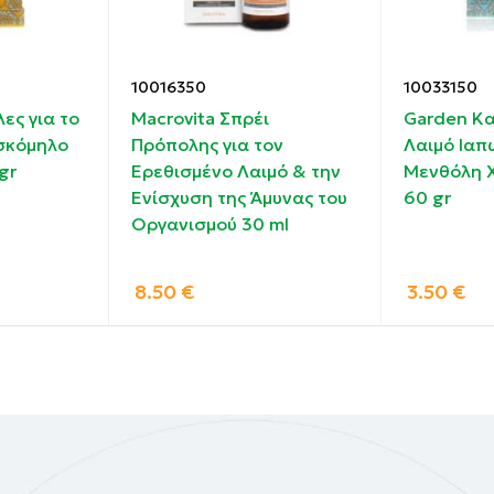
ημέρα ή συχνότερα αν χρειάζεται.
10016350
10033150
3 ετών.
ες για το
Macrovita Σπρέι
Garden Κα
θησίας σε οποιοδήποτε από τα περιεχόμενα συστατικά.
σκόμηλο
Πρόπολης για τον
Λαιμό Ιαπ
gr
Ερεθισμένο Λαιμό & την
Μενθόλη 
Ενίσχυση της Άμυνας του
60 gr
Οργανισμού 30 ml
ύλισμα Πρόπολης, εκχύλισμα Echinacea angustifolia, εκχύ
8.50
€
3.50
€
Ερύσιμου, εκχύλισμα Chamomilla recutita, εκχύλισμα Cale
υκραλόζη