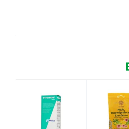
Συσκευασία: 20 ml
Ιδιότητες:
Ανακουφίζει από αίσθημα καύσου και πόνο
Βοηθά σε περιπτώσεις ξηρότητας και ευαι
Ενυδατώνει και περιορίζει την επαφή με ε
Συμβάλλει στην προστασία του στοματοφα
Οδηγίες χρήσης:
Ανακινήστε
καλά πριν από τη χρήση.
Μετά τη χρήση, ξεπλύνετε καλά τον ψεκασ