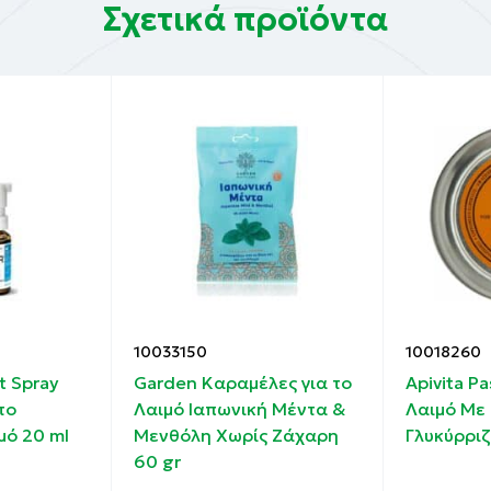
Σχετικά προϊόντα
10033150
10018260
t Spray
Garden Καραμέλες για το
Apivita Pa
το
Λαιμό Ιαπωνική Μέντα &
Λαιμό Με
μό 20 ml
Μενθόλη Χωρίς Ζάχαρη
Γλυκύρριζ
60 gr