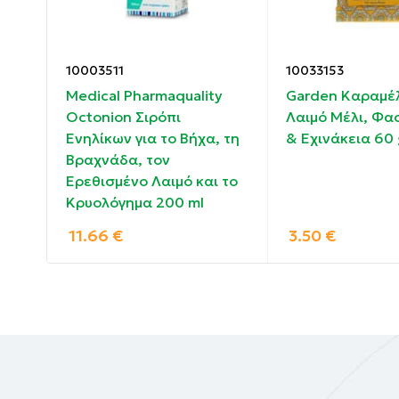
ΔΟΣΟΛΟΓΙΑ: 1-3 ψεκασμούς 2-4 φορές
την 
10003511
10033153
Απαγορεύεται η χρήση σε παιδιά κάτω των 
ον
Medical Pharmaquality
Garden Καραμέλ
Να μη λαμβάνεται σε περίπτωση υπερευαισ
&
Octonion Σιρόπι
Λαιμό Μέλι, Φα
Ενηλίκων για το Βήχα, τη
& Εχινάκεια 60 
Συστατικά:
Βραχνάδα, τον
Ερεθισμένο Λαιμό και το
Κρυολόγημα 200 ml
Νερό, Σορβικό Κάλιο, Βενζοικό Νάτριο, Εκχ
11.66
€
3.50
€
Αλθαίας, έλαιο Mentha piperita, εκχύλισμα 
officinalis, Πολυσορβικό 80, Σορβιτόλη, Σο