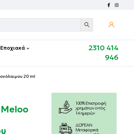
2310 414
Εποχιακά
946
Πονόλαιμου 20 ml
 Meloo
ου