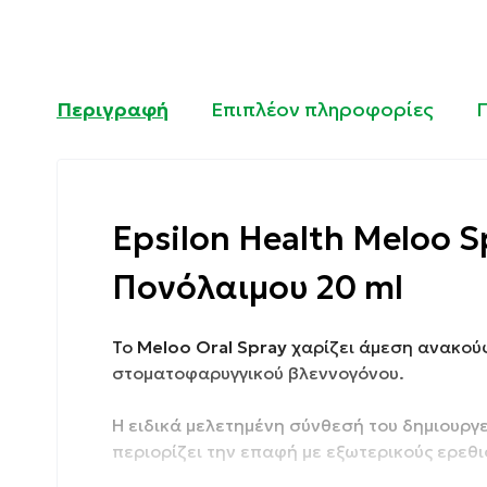
Περιγραφή
Επιπλέον πληροφορίες
Epsilon Health Meloo S
Πονόλαιμου 20 ml
Το
Meloo
Oral
Spray
χαρίζει άμεση ανακούφ
στοματοφαρυγγικού βλεννογόνου.
Η ειδικά μελετημένη σύνθεσή του δημιουργε
περιορίζει την επαφή με εξωτερικούς ερε