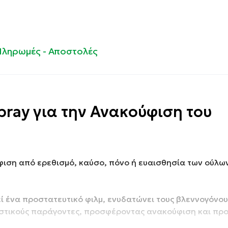
Πληρωμές - Αποστολές
pray για την Ανακούφιση του
ιση από ερεθισμό, καύσο, πόνο ή ευαισθησία
των ούλων
ί ένα προστατευτικό φιλμ, ενυδατώνει τους βλεννογόνου
θιστικούς παράγοντες, προσφέροντας ανακούφιση και πρ