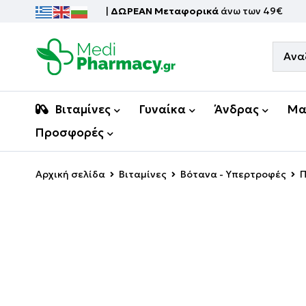
|
ΔΩΡΕΑΝ Μεταφορικά
άνω των 49€
Βιταμίνες
Γυναίκα
Άνδρας
Μα
Προσφορές
Αρχική σελίδα
Βιταμίνες
Βότανα - Υπερτροφές