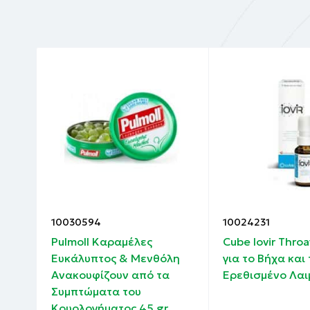
10030594
10024231
 το
Pulmoll Καραμέλες
Cube Iovir Throa
Ευκάλυπτος & Μενθόλη
για το Βήχα και 
Ανακουφίζουν από τα
Ερεθισμένο Λαι
Συμπτώματα του
Κρυολογήματος 45 gr