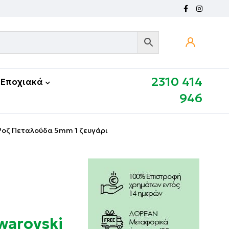
2310 414
Εποχιακά
946
 Ροζ Πεταλούδα 5mm 1 ζευγάρι
warovski