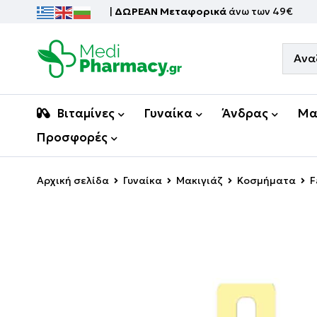
|
ΔΩΡΕΑΝ Μεταφορικά
άνω των 49€
Βιταμίνες
Γυναίκα
Άνδρας
Μα
Προσφορές
Αρχική σελίδα
Γυναίκα
Μακιγιάζ
Κοσμήματα
F