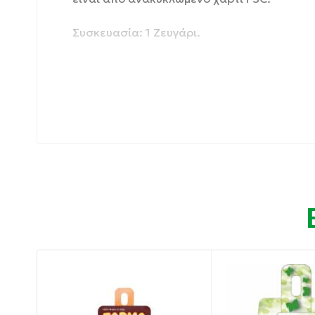
Συσκευασία: 1 Ζευγάρι.
Ιδιότητες:
Η λύση στην αλλεργία στο νικέλιο.
ΧΩΡΙΣ νικέλιο, κάδμιο, μόλυβδο.
Σχήμα: Πεταλούδα.
Χρώμα: Κρύσταλλος Ροζ.
100% Ιταλικό προϊόν.
Με κρύσταλλο Swarovski.
Οδηγίες χρήσης:
Φορέστε τα σκουλαρίκια στα αυτιά σας.