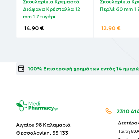
Σκουλαρίκια Κρεμαστά
Σκουλαρίκια Κ
 10
Διάφανα Κρύσταλλα 12
Περλέ 60 mm 1 
mm 1 Ζευγάρι
14.90
€
12.90
€
100% Επιστροφή χρημάτων εντός 14 ημερ
2310 41
Δευτέρα 8
Αιγαίου 98 Καλαμαριά
Τρίτη 8:0
Θεσσαλονίκη, 55 133