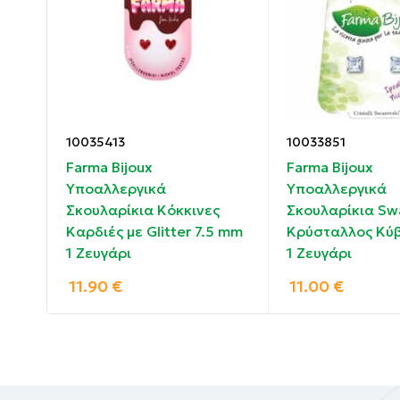
Συστατικά:
Κατασκευασμένα από οικολογικό ορείχαλκ
10035413
10033851
Farma Bijoux
Farma Bijoux
Υποαλλεργικά
Υποαλλεργικά
τά
Σκουλαρίκια Κόκκινες
Σκουλαρίκια Sw
ρι
Καρδιές με Glitter 7.5 mm
Κρύσταλλος Κύ
1 Ζευγάρι
1 Ζευγάρι
11.90
€
11.00
€