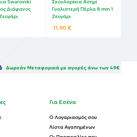
ια Swarovski
Σκουλαρίκια Ασημί
Σκο
ος Διάφανος
Γυαλιστερή Πέρλα 8 mm 1
Πρά
 Ζευγάρι
Ζευγάρι
mm 
11.90
€
9.
Δωρεάν Μεταφορικά με αγορές άνω των 49€
ες
Για Εσένα
ε
Ο Λογαριασμός σου
Λίστα Αγαπημένων
Οι Παραγγελίες σου