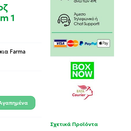
οζ
m 1
κια Farma
Αγαπημένα
Σχετικά Προϊόντα