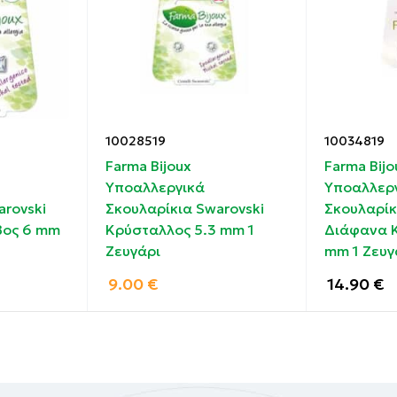
ο.
10028519
10034819
Farma Bijoux
Farma Bijo
Υποαλλεργικά
Υποαλλερ
arovski
Σκουλαρίκια Swarovski
Σκουλαρίκ
βος 6 mm
Κρύσταλλος 5.3 mm 1
Διάφανα 
Ζευγάρι
mm 1 Ζευγ
9.00
€
14.90
€