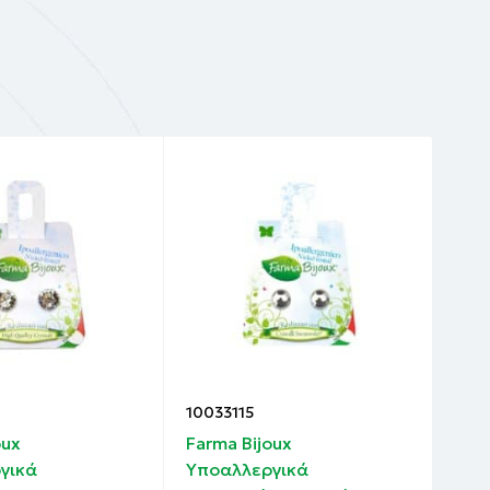
10033115
100
oux
Farma Bijoux
Far
γικά
Υποαλλεργικά
Υπο