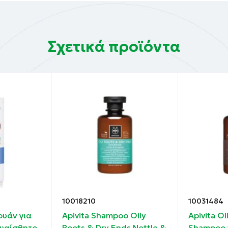
Σχετικά προϊόντα
10018210
10031484
ουάν για
Apivita Shampoo Oily
Apivita Oi
Ευαίσθητο
Roots & Dry Ends Nettle &
Shampoo 