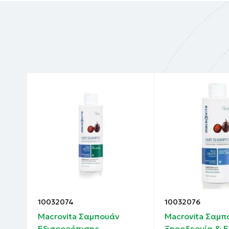
10032074
10032076
mpoo
Macrovita Σαμπουάν
Macrovita Σαμπ
Εξισορρόπισης
Ξηροδερμία & 