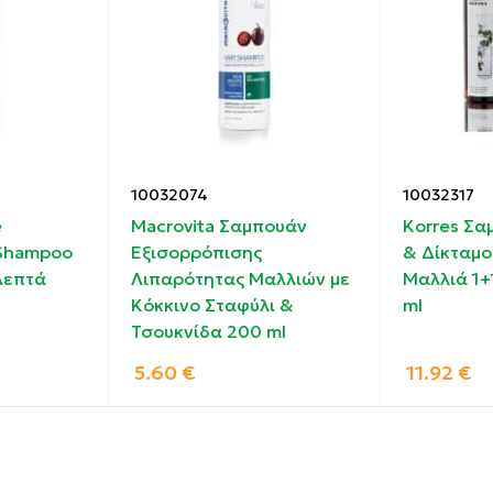
λίγο νερό κάντε αφρό. Αφήστε να δράσει το προϊόν για 
ιαστεί.
ορροϊκής δερματίτιδας μη χρησιμοποιείτε μάσκες μαλλιώ
10032074
10032317
τας (πιστολάκι, ψαλίδι styling) διότι είναι τα μαλλιά ε
e
Macrovita Σαμπουάν
Korres Σα
 Shampoo
Εξισορρόπισης
& Δίκταμο
Λεπτά
Λιπαρότητας Μαλλιών με
Μαλλιά 1+
Κόκκινο Σταφύλι &
ml
Τσουκνίδα 200 ml
lutamate, Φυτικά εκχυλίσματα
5.60
€
11.92
€