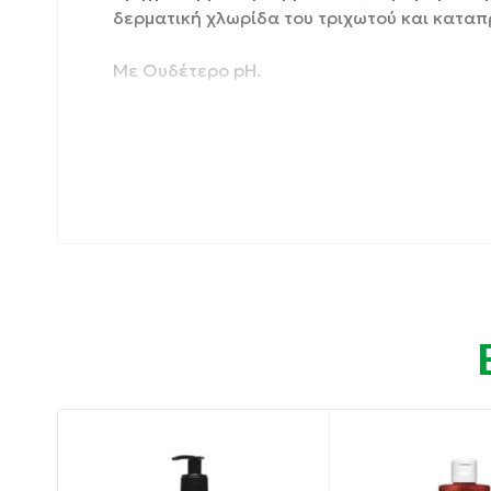
δερματική χλωρίδα του τριχωτού και καταπ
Με Ουδέτερο pH.
Συσκευασία: 200 ml
Ιδιότητες:
Καταπραΰνει από ερεθισμούς και φλεγμονέ
Μειώνει τον κνησμό και τη λιπαρότητα.
Προστατεύει και εξισορροπεί τη δερματική
Καταπραΰνει τα συμπτώματα δερματικής δ
Οδηγίες χρήσης: