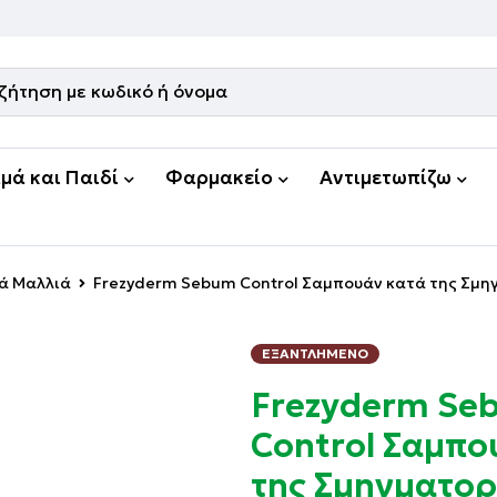
μά και Παιδί
Φαρμακείο
Αντιμετωπίζω
ά Μαλλιά
Frezyderm Sebum Control Σαμπουάν κατά της Σμη
ΕΞΑΝΤΛΗΜΈΝΟ
Frezyderm Se
Control Σαμπο
της Σμηγματορ