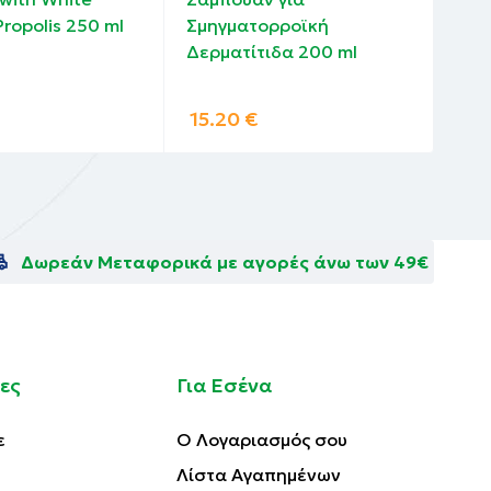
Propolis 250 ml
Σμηγματορροϊκή
Δερματίτιδα 200 ml
15.20
€
14
Δωρεάν Μεταφορικά με αγορές άνω των 49€
ες
Για Εσένα
ε
Ο Λογαριασμός σου
Λίστα Αγαπημένων