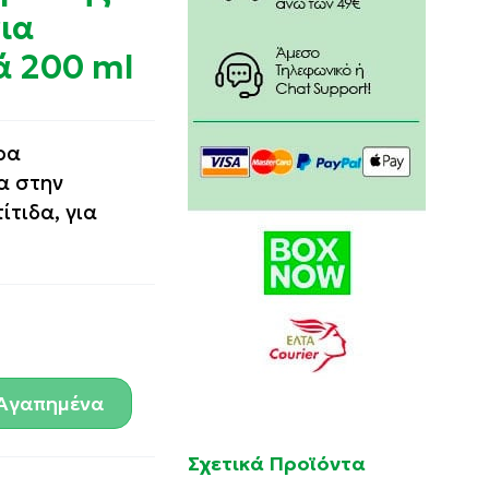
ια
ά 200 ml
ρα
α στην
τιδα, για
Αγαπημένα
Σχετικά Προϊόντα