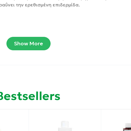
ραΰνει την ερεθισμένη επιδερμίδα.
Show More
ς.
Bestsellers
 χλωρίδα.
υσανεξίας.