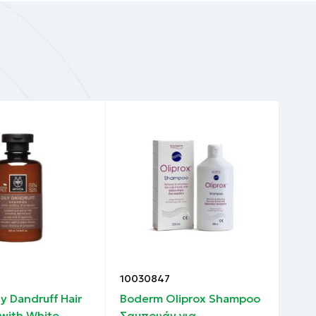
10030847
100
ly Dandruff Hair
Boderm Oliprox Shampoo
Bod
with White
Σαμπουάν για
200