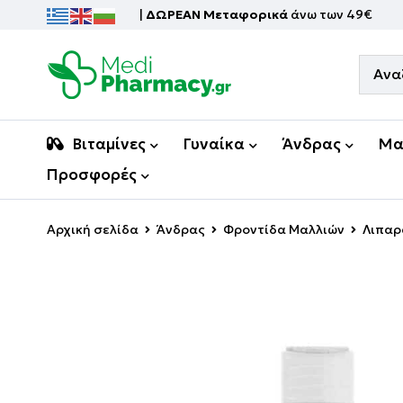
|
ΔΩΡΕΑΝ Μεταφορικά
άνω των 49€
Βιταμίνες
Γυναίκα
Άνδρας
Μα
Προσφορές
Αρχική σελίδα
Άνδρας
Φροντίδα Μαλλιών
Λιπαρ