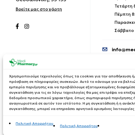
Τετάρτη 8
Βρείτε μας στο χάρτη
Πέμπτη 8:
Παρασκευ
Σάββατο 9
info@med
Χρησιμοποιούμε τεχνολογίες όπως τα cookies για την αποθήκευση ή/
πρόσβαση σε πληροφορίες συσκευών. Αυτό το κάνουμε για να βελτι
εμπειρία περιήγησης και να προβάλλουμε εξατομικευμένες διαφημίσει
συγκατάθεση για τις εν λόγω τεχνολογίες θα μας επιτρέψει να επεξ
δεδομένα προσωπικού χαρακτήρα, όπως συμπεριφορά περιήγησης ή
αναγνωριστικά σε αυτόν τον ιστότοπο. Η μη συγκατάθεση ή η ανάκλ
συγκατάθεσης, μπορεί να επηρεάσει αρνητικά ορισμένες λειτουργίες
Πολιτική Απορρήτου
Πολιτική Απορρήτου