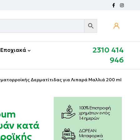
2310 414
Εποχιακά
946
γματορροϊκής Δερματίτιδας για Λιπαρά Μαλλιά 200 ml
bum
υάν κατά
ροϊκής