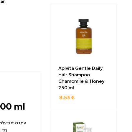
uan
Apivita Gentle Daily
Hair Shampoo
Chamomile & Honey
250 ml
8.53
€
200 ml
νάντια στην
 τη