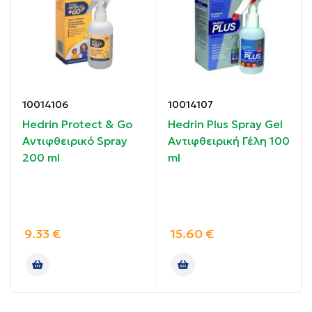
Οδηγίες χρήσης:
Εφαρμόστε σε στεγνά ή βρεγμένα μαλλιά. Μπορεί να
χρησιμοποιηθεί καθημερινά.
Για ηλικίες άνω των 3 ετών.
10014106
10014107
Hedrin Protect & Go
Hedrin Plus Spray Gel
Συστατικά:
Αντιφθειρικό Spray
Αντιφθειρική Γέλη 100
200 ml
ml
Βιοτίνη, Βιταμίνη ΡΡ, Προβιταμίνη Β5, Πρωτεΐνες
σίτου
Χωρίς Σαπούνι, Αλκοόλη, Συντηρητικά, Χρώμα, SLES
και Σιλικόνες
9.33
€
15.60
€
Χωρίς γλουτένη