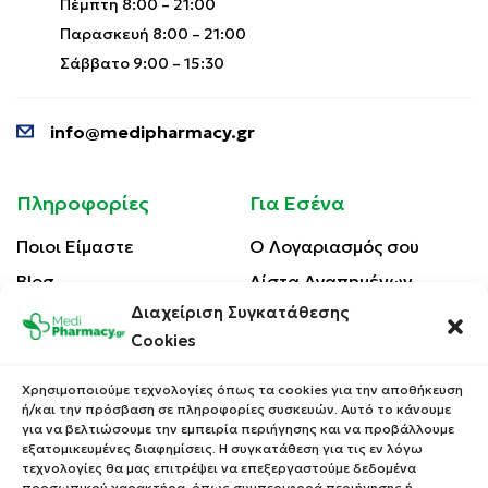
Πέμπτη 8:00 – 21:00
Παρασκευή 8:00 – 21:00
Σάββατο 9:00 – 15:30
info@medipharmacy.gr
Πληροφορίες
Για Εσένα
Ποιοι Είμαστε
Ο Λογαριασμός σου
Blog
Λίστα Αγαπημένων
Διαχείριση Συγκατάθεσης
Επικοινωνία
Οι Παραγγελίες σου
Cookies
Έλεγχος Παραγγελίας
Όροι Χρήσης
Κέρδισε Κουπόνι
Χρησιμοποιούμε τεχνολογίες όπως τα cookies για την αποθήκευση
Έκπτωσης
ή/και την πρόσβαση σε πληροφορίες συσκευών. Αυτό το κάνουμε
Πολιτική Απορρήτου
για να βελτιώσουμε την εμπειρία περιήγησης και να προβάλλουμε
Τρόποι Αποστολής
εξατομικευμένες διαφημίσεις. Η συγκατάθεση για τις εν λόγω
τεχνολογίες θα μας επιτρέψει να επεξεργαστούμε δεδομένα
Τρόποι Πληρωμής
προσωπικού χαρακτήρα, όπως συμπεριφορά περιήγησης ή