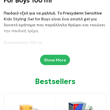
For Boys 100 ml
Παιδικό τζελ για τα μαλλιά. Τo Frezyderm Sensitive
Kids Styling Gel for Boys είναι ένα απαλό gel για
δυνατό κράτημα που παράλληλα θρέφει και τονώνει
την παιδική τρίχα.
Συσκευασία: 100 ml
Ιδιότητες:
Show More
Ενυδατώνει και προστατεύει την τρίχα.
Bestsellers
Προστατεύει τη φυσιολογική δερματική χλωρίδα.
Ενισχύει την ελαστικότητα.
Προστατεύει από τη φθορά.