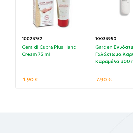
αίσθηση ανακούφισης και δροσιάς, διατηρή
Συστατικά
:
Aqua (Water), Alcohol Denat., Glycerin, PEG-
10026752
10036950
Barbadensis (Aloe Vera) Leaf Juice*, Camelli
lm
Cera di Cupra Plus Hand
Garden Ενυδατι
Hydrolysate, Magnesium Aspartate, Glycine,
 50
Cream 75 ml
Γαλάκτωμα Καρ
Triethanolamine, Carbomer, Citric Acid, D
Καραμέλα 300 
Benzyl Alcohol, Dehydroacetic Acid, Sodium 
Coumarin, Geraniol, Hexyl Cinnamal, Limonen
1.90
€
7.90
€
* Organically cultivated