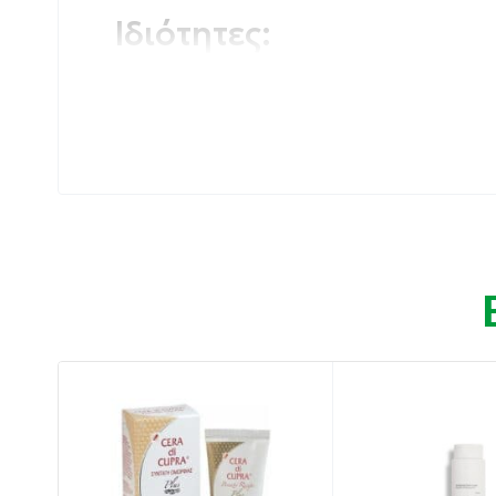
Ιδιότητες:
Ανακουφίζει και καταπραΰνει τους ερεθισμο
Χαρίζει αίσθηση δροσιάς
Δεν κολλάει και δεν αφήνει λιπαρότητα
Για όλη την οικογένεια
Για όλους τους τύπους επιδερμίδας
Για περισσότερη αίσθηση ανακούφισης και 
Οδηγίες χρήσης:
Εφαρμόστε μετά την έκθεση στον ήλιο. Επ