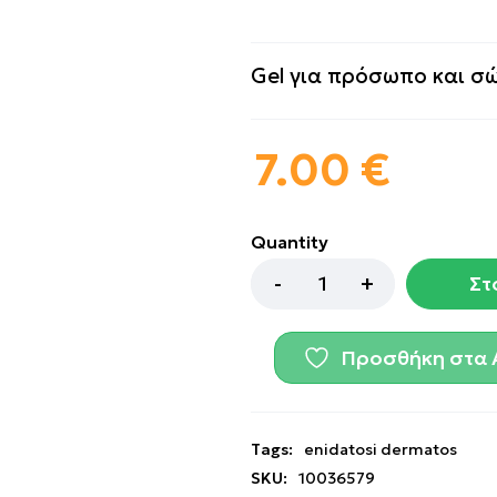
Gel για πρόσωπο και σ
7.00
€
Quantity
Στ
Προσθήκη στα 
Tags:
enidatosi dermatos
SKU:
10036579