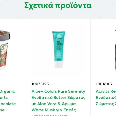
Σχετικά προϊόντα
10035195
10018107
 Organic
Aloe+ Colors Pure Serenity
Apivita Re
erts
Ενυδατικό Butter Σώματος
Ενυδατικ
hocolate
με Aloe Vera & Άρωμα
Σώματος 
se
White Musk για Ξηρές
l
Επιδερμίδες 50 ml