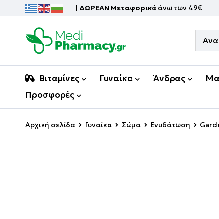
|
ΔΩΡΕΑΝ Μεταφορικά
άνω των 49€
Βιταμίνες
Γυναίκα
Άνδρας
Μα
Προσφορές
Αρχική σελίδα
Γυναίκα
Σώμα
Ενυδάτωση
Garde