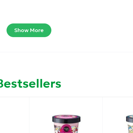
ύς, τις κοκκινίλες και την αίσθηση καψίματος
Show More
Bestsellers
δροσιάς διατηρήστε το προϊόν στο ψυγείο
αναλάβετε σε ιδιαίτερα αφυδατωμένη επιδερμίδα. Για π