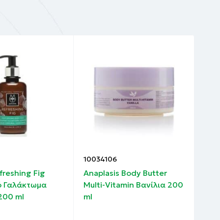
10034106
100
freshing Fig
Anaplasis Body Butter
Bep
ό Γαλάκτωμα
Multi-Vitamin Βανίλια 200
Σώμ
200 ml
ml