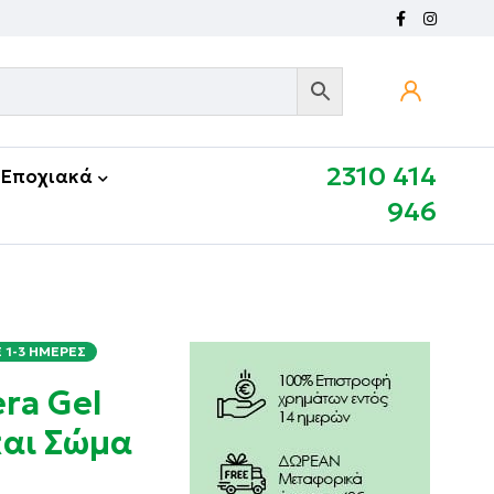
2310 414
Εποχιακά
946
1-3 ΗΜΈΡΕΣ
ra Gel
αι Σώμα