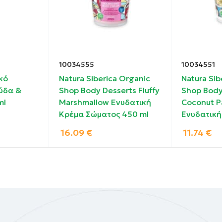
στε το προϊόν στο ψυγείο.
8, Glyceryl Acrylate/Acrylic Acid Copolymer, Propylene Gl
10034555
10034551
a Sinensis (Green Tea) Leaf Extract, Panthenol, Urea, Sacc
κό
Natura Siberica Organic
Natura Sib
 Alanine, Creatine, PEG-40 Hydrogenated Castor Oil,
ύδα &
Shop Body Desserts Fluffy
Shop Body
isodium EDTA, Benzophenone-4, Phenoxyethanol, Chlorphen
ml
Marshmallow Ενυδατική
Coconut P
Benzoate, Potassium Sorbate, Parfum (Fragrance), Citrone
Κρέμα Σώματος 450 ml
Ενυδατική
e, Linalool, CI 42090, CI 19140
16.09
€
11.74
€