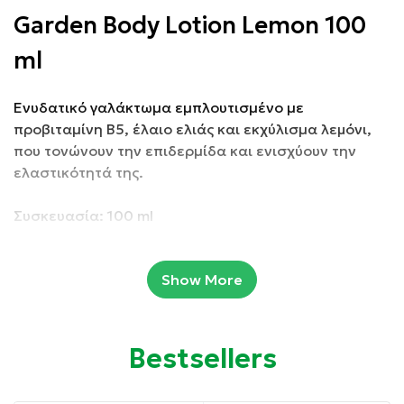
Garden Body Lotion Lemon 100
ml
Ενυδατικό γαλάκτωµα εµπλουτισµένο µε
προβιταµίνη Β5, έλαιο ελιάς και εκχύλισµα λεμόνι,
που τονώνουν την επιδερµίδα και ενισχύουν την
ελαστικότητά της.
Συσκευασία: 100 ml
Ιδιότητες:
Show More
Προσφέρει αποτελεσματική ενυδάτωση
Bestsellers
Τονώνει και αναζωογονεί