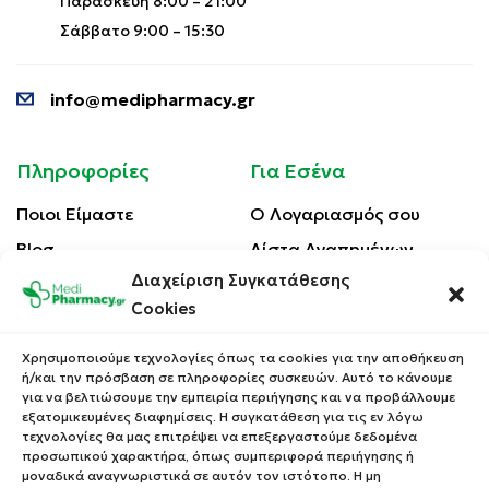
Παρασκευή 8:00 – 21:00
Σάββατο 9:00 – 15:30
info@medipharmacy.gr
Πληροφορίες
Για Εσένα
Ποιοι Είμαστε
Ο Λογαριασμός σου
Blog
Λίστα Αγαπημένων
Διαχείριση Συγκατάθεσης
Επικοινωνία
Οι Παραγγελίες σου
Cookies
Έλεγχος Παραγγελίας
Όροι Χρήσης
Κέρδισε Κουπόνι
Χρησιμοποιούμε τεχνολογίες όπως τα cookies για την αποθήκευση
Έκπτωσης
ή/και την πρόσβαση σε πληροφορίες συσκευών. Αυτό το κάνουμε
Πολιτική Απορρήτου
για να βελτιώσουμε την εμπειρία περιήγησης και να προβάλλουμε
Τρόποι Αποστολής
εξατομικευμένες διαφημίσεις. Η συγκατάθεση για τις εν λόγω
τεχνολογίες θα μας επιτρέψει να επεξεργαστούμε δεδομένα
Τρόποι Πληρωμής
προσωπικού χαρακτήρα, όπως συμπεριφορά περιήγησης ή
μοναδικά αναγνωριστικά σε αυτόν τον ιστότοπο. Η μη
Επιστροφές Προϊόντων