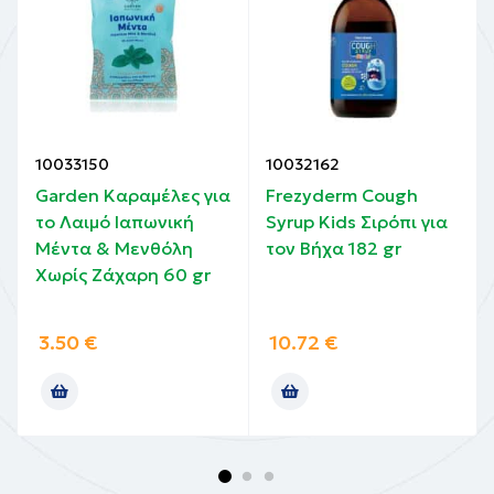
10033150
10032162
Garden Καραμέλες για
Frezyderm Cough
το Λαιμό Ιαπωνική
Syrup Kids Σιρόπι για
Μέντα & Μενθόλη
τον Βήχα 182 gr
Χωρίς Ζάχαρη 60 gr
3.50
€
10.72
€