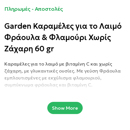
Πληρωμές - Αποστολές
Garden
Καραμέλες για το Λαιμό
Φράουλα & Φλαμούρι Χωρίς
Ζάχαρη 60 gr
Καραμέλες για το λαιμό με βιταμίνη C και χωρίς
ζάχαρη, με γλυκαντικές ουσίες. Με γεύση Φράουλα
εμπλουτισμένες με εκχύλισμα φλαμουριού,
συμπύκνωμα φράουλας και βιταμίνη C.
Χωρίς Ζάχαρη
Show More
Vegan
Χωρίς Γλουτένη