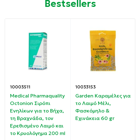
Bestsellers
Χωρίς Λακτόζη
Χωρίς τεχνητά χρώματα
60γρ καθαρό βάρος το πακέτο
3,5γρ καθαρό βάρος η καθεμία καραμέλα
Καθε σακουλακι περιεχει 17-18 καραμελες
Συσκευασία: 60 gr
10003511
10033153
Medical Pharmaquality
Garden Καραμέλες για
Ιδιότητες:
Octonion Σιρόπι
το Λαιμό Μέλι,
Ενηλίκων για το Βήχα,
Φασκόμηλο &
τη Βραχνάδα, τον
Εχινάκεια 60 gr
Ανακουφίζουν από τον επίμονο βήχα
Ερεθισμένο Λαιμό και
το Κρυολόγημα 200 ml
Mαλακώνουν τον λαιμό κι ελευθερώνουν την