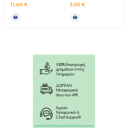
αναπνοή, ενισχύοντας τον οργανισμό.
11.66
€
3.50
€
Οδηγίες χρήσης:
Διατηρείται σε ξηρό και δροσερό μέρος. Να
φυλάσσεται μακριά από παιδιά.
Συστατικά:
Γλυκαντικά (ισομαλτιτόλη, σουκραλόσα), οξέα:
(E330, Βιταμίνη C), φυσικό άρωμα φρούτων &
εκχύλισμα φυσικών βοτάνων, συμπύκνωμα φρούτων
(0,2%), φυσικές χρωστικές: (E163)