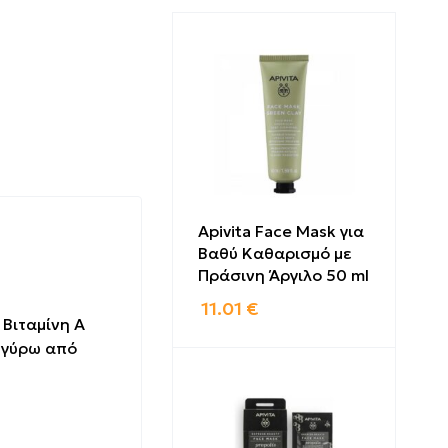
Apivita Face Mask για
Βαθύ Καθαρισμό με
Πράσινη Άργιλο 50 ml
11.01
€
 Βιταμίνη A
ή γύρω από