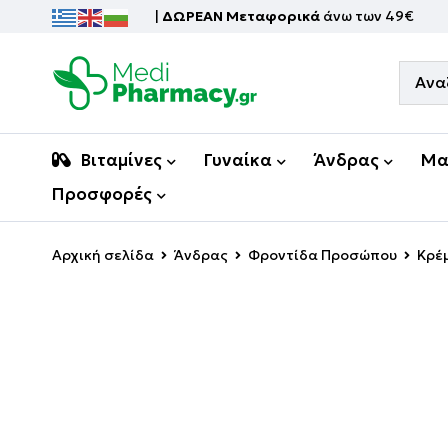
|
ΔΩΡΕΑΝ Μεταφορικά
άνω των 49€
Βιταμίνες
Γυναίκα
Άνδρας
Μα
Προσφορές
Αρχική σελίδα
Άνδρας
Φροντίδα Προσώπου
Κρέμ