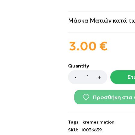
Μάσκα Ματιών κατά τω
3.00
€
Quantity
Στ
Προσθήκη στα 
Tags:
kremes mation
SKU:
10036639