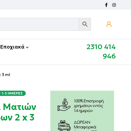
2310 414
Εποχιακά
946
 3 ml
1-3 ΗΜΈΡΕΣ
 Ματιών
ων 2 x 3