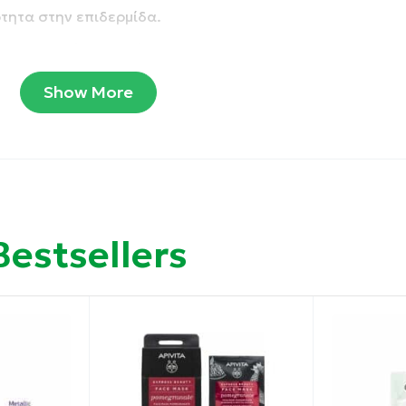
τητα στην επιδερμίδα.
ν παραγωγή κολλαγόνου.
 και προστασία.
Show More
ν» τις λεπτές γραμμές και επαναφέρουν την ελαστικότητ
Bestsellers
 μάτια της μια δόση πολυτελούς φροντίδας, να αντιμετωπί
μμα της νεανικό και λαμπερό.
σας ρουτίνα και χαρίστε στον εαυτό σας την πιο όμορφη