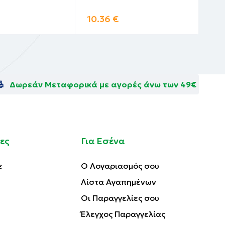
10.36
€
18
yceryl
Δωρεάν Μεταφορικά με αγορές άνω των 49€
ls,
, 1,2-
 Powder,
wer) Seed
yaluronate
ες
Για Εσένα
lmitoyl
ε
Ο Λογαριασμός σου
Λίστα Αγαπημένων
Οι Παραγγελίες σου
Έλεγχος Παραγγελίας