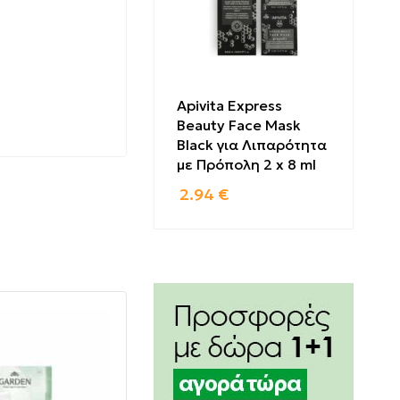
Apivita Express
α.
Beauty Face Mask
Black για Λιπαρότητα
με Πρόπολη 2 x 8 ml
2.94
€
σει τα
 εκδοχή του