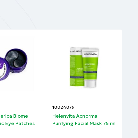
μάδα.
εσωτερικό
 ξηρό.
ιών,
με
10024079
100
κρήξεις”
berica Biome
Helenvita Acnormal
Nat
ic Eye Patches
Purifying Facial Mask 75 ml
Hyd
Pat