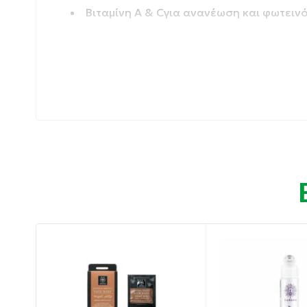
Βιταμίνη A & Cγια ανανέωση και φωτεινό
Πεπτίδιαπου τονώνουν και ενισχύουν τη
Έλαια Αβοκάντο & Ελιάςγια βαθιά θρέψη
4 τύποι Υαλουρονικού Οξέοςπου «γεμίζου
Αποτελέσματα που θα λατρέψετε:
Λείο και πιο σφριγηλό περίγραμμα ματιών
Ορατά μειωμένες ρυτίδες & λεπτές γραμμές
Ενισχυμένη φωτεινότητα και υγιής όψη
Iδανική για;
Για κάθε γυναίκα που θέλει να χαρίσει στα
σημάδια γήρανσης και να διατηρήσει το βλέ
Εντάξτε τη μάσκα ματιών στην καθημερινή 
βλέμματός σας!