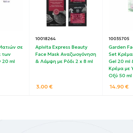
10018264
10035705
Ματιών σε
Apivita Express Beauty
Garden Fa
 των
Face Mask Αναζωογόνηση
Set Κρέμα
 20 ml
& Λάμψη με Ρόδι 2 x 8 ml
Gel 20 ml 
Κρέμα με 
Οξύ 50 ml
3.00
€
14.90
€
σιο στρώμα στην περιοχή γύρω από τα μάτια. Αφήστε τη
φαιρέστε την ξεπλένοντας καλά με χλιαρό νερό. Για πιο 
βράδυ και αφήστε τη να δράσει όλη τη νύχτα. Συνεχίστε