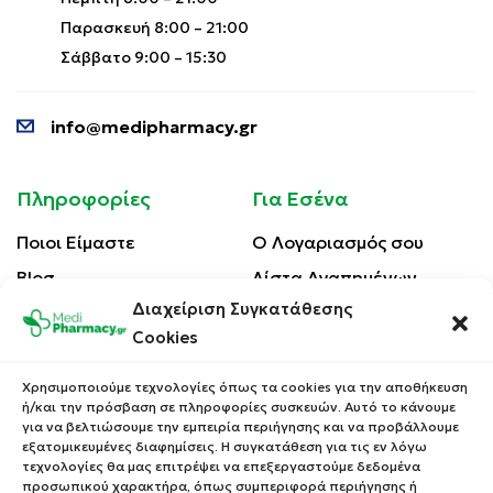
Παρασκευή 8:00 – 21:00
Σάββατο 9:00 – 15:30
info@medipharmacy.gr
Πληροφορίες
Για Εσένα
Ποιοι Είμαστε
Ο Λογαριασμός σου
Blog
Λίστα Αγαπημένων
Διαχείριση Συγκατάθεσης
Επικοινωνία
Οι Παραγγελίες σου
Cookies
Έλεγχος Παραγγελίας
Όροι Χρήσης
Κέρδισε Κουπόνι
Χρησιμοποιούμε τεχνολογίες όπως τα cookies για την αποθήκευση
Έκπτωσης
ή/και την πρόσβαση σε πληροφορίες συσκευών. Αυτό το κάνουμε
Πολιτική Απορρήτου
για να βελτιώσουμε την εμπειρία περιήγησης και να προβάλλουμε
Τρόποι Αποστολής
εξατομικευμένες διαφημίσεις. Η συγκατάθεση για τις εν λόγω
τεχνολογίες θα μας επιτρέψει να επεξεργαστούμε δεδομένα
Τρόποι Πληρωμής
προσωπικού χαρακτήρα, όπως συμπεριφορά περιήγησης ή