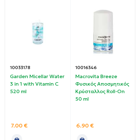
Κατάλληλο για φυσικά μαλακά νύχια που
δυσκολεύονται να διατηρήσουν μήκος.
Ιδιότητες:
Αυξάνει τη σκληρότητα της επιφάνειας μέσω
τεχνολογίας ενισχυμένων πολυμερών που
δημιουργούν προστατευτικό στρώμα.
10033178
10016346
Mειώνει τις μηχανικές φθορές και ενισχύει την
Garden Micellar Water
Macrovita Breeze
αντοχή στην καθημερινή καταπόνηση
3 in 1 with Vitamin C
Φυσικός Αποσμητικός
520 ml
Κρύσταλλος Roll-On
Συμβάλλει σε πιο δυνατή και σταθερή δομή.
50 ml
Οδηγίες χρήσης:
7.00
€
6.90
€
Ως βάση ή σκληρυντικό: εφαρμόστε 1 στρώση σε
καθαρά και στεγνά νύχια. Ως top coat: εφαρμόστε 1