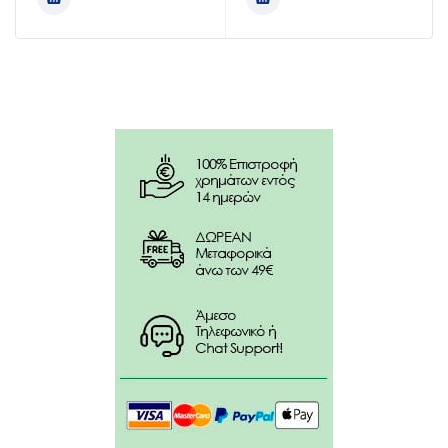
στρώση πάνω από το χρωματιστό βερνίκι. Μόνο του:
για φυσικό αποτέλεσμα, εφαρμόστε 1 ή 2 στρώσεις.
Κρατήστε το προϊόν σε ασφαλές μέρος μακριά από
παιδιά. Φυλάσσετε σε δροσερό, σκιερό μέρος.
ΠΡΟΣΟΧΗ: να φυλάσσεται μακριά από θερμότητα ή
φλόγα.
Συστατικά:
Ethyl Acetate, Butyl Acetate, Nitrocellulose, Adipic
Acid/Neopentyl Glycol/Trimellitic Anhydride
Copolymer, Acetyl Tributyl Citrate, Isopropyl Alcohol,
Citral, Acetyl Methionine, N-Butyl Alcohol,
Benzophenone-3, Aqua, Polyvinyl Butyral,
Trimethylpentanediyl Dibenzoate, CI 60725