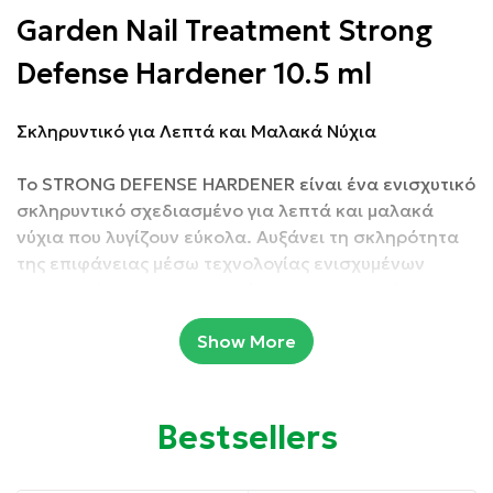
Garden Nail Treatment Strong
Defense Hardener 10.5 ml
Σκληρυντικό για Λεπτά και Μαλακά Νύχια
Το STRONG DEFENSE HARDENER είναι ένα ενισχυτικό
σκληρυντικό σχεδιασμένο για λεπτά και μαλακά
νύχια που λυγίζουν εύκολα. Αυξάνει τη σκληρότητα
της επιφάνειας μέσω τεχνολογίας ενισχυμένων
πολυμερών που δημιουργούν προστατευτικό
στρώμα.
Show More
Με τη βελτίωση της ακαμψίας, μειώνει τις μηχανικές
φθορές και ενισχύει την αντοχή στην καθημερινή
καταπόνηση. Η συστηματική χρήση συμβάλλει σε
Bestsellers
πιο δυνατή και σταθερή δομή.