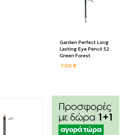
άζοντας
ρείτε να
Garden Perfect Long
ίζοντας
Lasting Eye Pencil 52
Green Forest
7.00
€
δια στα