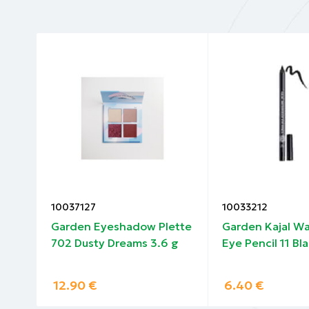
Για ένα έντονο, καλοσχηματισμένο βλέμμα,
Βήμα 1: Εφαρμογή στη ρίζα
Ξεκινήστε εφαρμόζοντας τη mascara στη ρί
ματιού.
Βήμα 2: Ανόρθωση & επιμήκυνση
Οδηγήστε το βουρτσάκι προς τα πάνω και π
βάση για λίγα δευτερόλεπτα και στη συνέχε
10037127
10033212
Βήμα 3: Όγκος & διαχωρισμός
Garden Eyeshadow Plette
Garden Kajal Wa
702 Dusty Dreams 3.6 g
Eye Pencil 11 Bla
Εφαρμόστε ξανά με ανοδικές κινήσεις ζιγκ-
διαχωρισμό.
12.90
€
6.40
€
Βήμα 4: Έμφαση στις άκρες