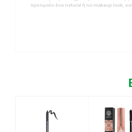
προτιμούν ένα natural ή no-makeup look, κ
Η προηγμένη σύνθεσή της προσφέρει μήκος
ακόμα και τις πιο κοντές βλεφαρίδες. Για 
εφαρμόσετε επιπλέον στρώσεις.
Το ειδικά σχεδιασμένο σιλικόνης βουρτσάκ
τέλεια τις βλεφαρίδες και διευκολύνοντας τ
Η mascara παραμένει σταθερή όλη μέρα, χω
βλέφαρα. Προσθέτει όγκο και βάθος στο β
Συσκευασία: 8.5 ml
Ιδιότητες
:
Ζεστή καφέ απόχρωση για φυσικό αποτέλε