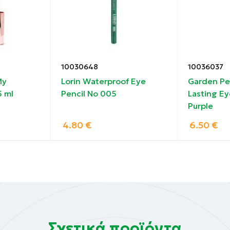
γιάζ
10030648
10036037
My
Lorin Waterproof Eye
Garden Pe
α
 ml
Pencil Νο 005
Lasting Ey
Purple
4.80
€
6.50
€
Σχετικά προϊόντα