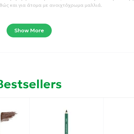
αθώς και για άτομα με ανοιχτόχρωμα μαλλιά.
, διαχωρισμό και όγκο από την πρώτη εφαρμογή, αγκαλι
πιο έντονο αποτέλεσμα και εφέ ψεύτικων βλεφαρίδων, μπο
Show More
ι εξασφαλίζει απόλυτη ακρίβεια στην εφαρμογή, διαχωρ
ο styling χωρίς κόπο.
ρίς να δημιουργεί κόμπους, να «σπάει» ή να αφήνει σημά
λέμμα, χαρίζοντας ένα φυσικά εντυπωσιακό αποτέλεσμα.
Bestsellers
σμα