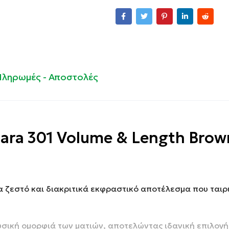
Πληρωμές - Αποστολές
ra 301 Volume & Length Brow
 ζεστό και διακριτικά εκφραστικό αποτέλεσμα που ταιρ
σική ομορφιά των ματιών, αποτελώντας ιδανική επιλογή