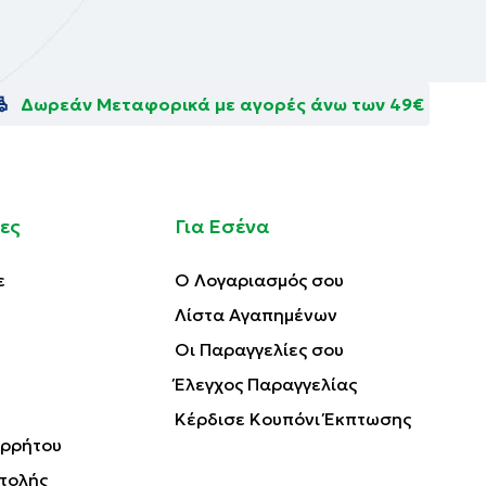
ων ματιών,
Δωρεάν Μεταφορικά με αγορές άνω των 49€
οτέλεσμα
ες
Για Εσένα
ε
Ο Λογαριασμός σου
tearic Acid,
Λίστα Αγαπημένων
e/Acrylates
Οι Παραγγελίες σου
Έλεγχος Παραγγελίας
I 77492),
Κέρδισε Κουπόνι Έκπτωσης
ορρήτου
τολής