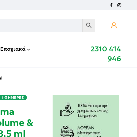
2310 414
Εποχιακά
946
ml
1-3 ΗΜΈΡΕΣ
ama
olume &
8.5 ml