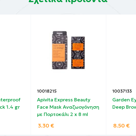
 εφαρμόστε τη mascara με τις παρακάτω κινήσεις:
ζα των βλεφαρίδων, ξεκινώντας από την εσωτερική γωνί
ρος τα έξω, αγκαλιάζοντας τις βλεφαρίδες. Πιέστε ελαφ
ια χτενίστε προς τα πάνω για διαχωρισμό και μήκος.
10018215
10037133
terproof
Apivita Express Beauty
Garden Ey
ck 1.4 gr
Face Mask Αναζωογόνηση
Deep Brow
ζαγκ από τη βάση έως τις άκρες, για περισσότερο όγκο κ
με Πορτοκάλι 2 x 8 ml
3.30
€
8.50
€