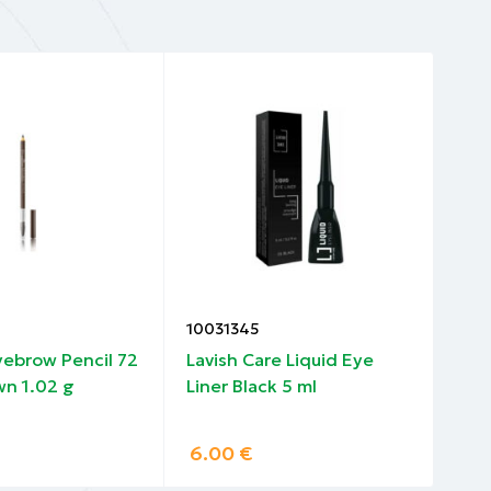
α του
ρά στη
10031345
100
ebrow Pencil 72
Lavish Care Liquid Eye
Gar
n 1.02 g
Liner Black 5 ml
Las
αι καλύτερο
Pur
6.00
€
6.