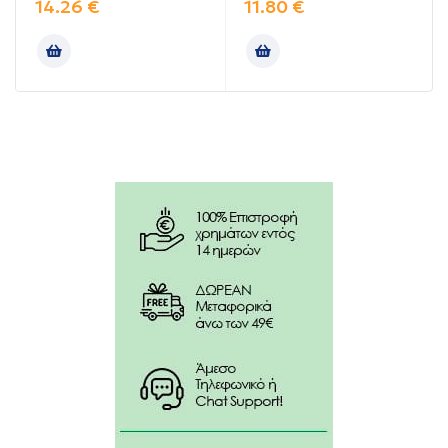
METHOSULPHATE, CENTRIMONIUM CHLORIDE,
14.26
€
11.80
€
PRUNUS AMYGDALUS DULCIS (SWEET ALMOND) OIL,
RICINUS COMMUNIS (CASTOR) SEED OIL, GLYCERYL
STEARATE, PEG-100 STEARATE, SODIUM BENZOATE,
CETEARETH-20, PARFUM, CITRIC ACID,
POLYQUATERNIUM-7, POTASSIUM SORBATE,
PANTHENOL, QUATERNIUM-98, DISODIUM EDTA,
CAMELLIA SINENSIS (GREEN TEA) LEAF EXTRACT,
TOCOPHEROL, HELIANTHUS ANNUS (SUNFLOWER)
SEED OIL, COUMARIN, D-LIMONENE, HEXYL
CINNAMAL, LINALOOL.
ΧΩΡΙΣ parabens, mineral oils, GMOs, χρωστικές,
σιλικόνες, αιθανόλη