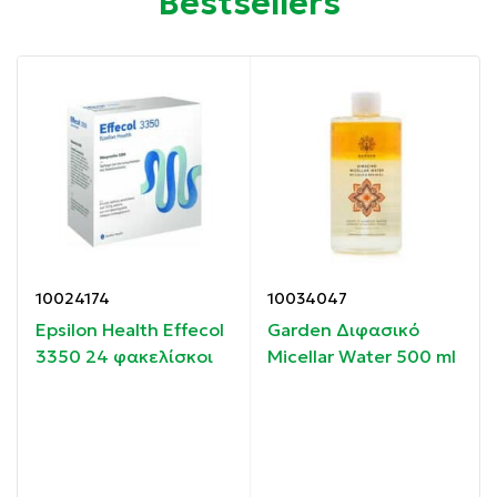
Bestsellers
Διευκολύνει το χτένισμα.
Αφήνει τα μαλλιά απαλά και ελαστικά.
Περιορίζει το φριζάρισμα.
Οδηγίες χρήσης:
Απλώστε στα µήκη και στις άκρες µετά το λούσιμο
για 2-3 λεπτά και ξεπλύνετε µε άφθονο χλιαρό νερό.
10024174
10034047
Epsilon Health Effecol
Garden Διφασικό
Κατάλληλο για ομοιοπαθητική
3350 24 φακελίσκοι
Micellar Water 500 ml
Συστατικά:
AQUA, CETEARYL ALCOHOL, GLYCERIN,
HYDROXYETHYLCELLULOSE, BEHENTRIMONIUM