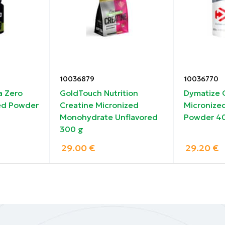
MagnaPower®
10036879
10036770
a Zero
GoldTouch Nutrition
Dymatize 
τε αυτήν που ταιριάζει στις ανάγκες προπόνησής σας κα
ed Powder
Creatine Micronized
Micronize
φόρτωσης: Με βάση το σωματικό βάρος, λάβετε 0,3 g ΚΡ
Monohydrate Unflavored
Powder 40
ημέρες* Φάση συντήρησης: Λάβετε 0,03 g ΚΡΕΑΤΙΝΗΣ ανά
300 g
ύτερων ποσοτήτων κρεατίνης για περισσότερο από 5 ημέ
29.00
€
29.20
€
ι επομένως δεν είναι απαραίτητη.
) πριν από την προπόνηση κάθε μέρα. Για βέλτιστη χρήσ
ιού. (τα απλά σάκχαρα στο ρόφημα πορτοκαλιού προάγου