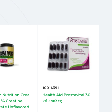
ithin
10014391
100
 Nutrition Crea
Health Aid Prostavital 30
Hea
0% Creatine
κάψουλες
Sup
ate Unflavored