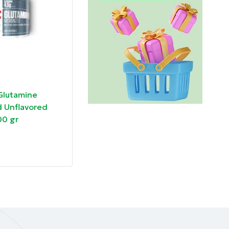
10036881
1003
Glutamine
GoldTouch Nutrition Crea
Gold
ι στους
d Unflavored
Touch 100% Creatine
Crea
ΕΑΤΙΝΗΣ
0 gr
Monohydrate Unflavored
Mono
 kg
300 g
400
ρες δεν
29.00
€
24.
η, πίνετε
ν την