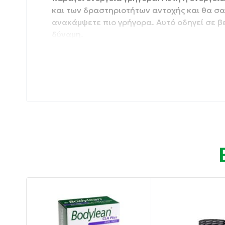
και των δραστηριοτήτων αντοχής και θα σα
ανακάμψετε πιο γρήγορα. Αυτό οδηγεί σε β
δύναμη.
Το μείγμα κρεατίνης μας αποτελείται από:
παρακάτω)
Συσκευασία:: 400 gr
Ιδιότητες:
Μέγιστη μυϊκή ανάπτυξη
Επαγγελματική δύναμη.
Αναερόβια αντοχή.
Ταχύτερη αποκατάσταση των μυών.