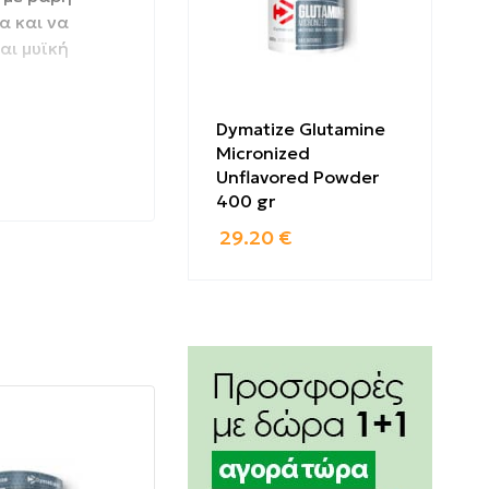
α και να
αι μυϊκή
κά
Dymatize Glutamine
Micronized
Unflavored Powder
400 gr
29.20
€