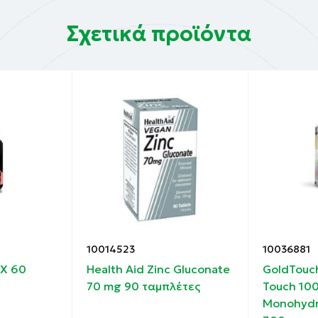
Σχετικά προϊόντα
elate, natural fruit aromas, ascorbic acid, sunflower lec
10014523
10036881
-X 60
Health Aid Zinc Gluconate
GoldTouch
70 mg 90 ταμπλέτες
Touch 10
Monohydr