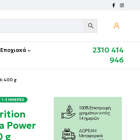
2310 414
Εποχιακά
946
ti 400 g
1-3 ΗΜΈΡΕΣ
rition
a Power
0 g