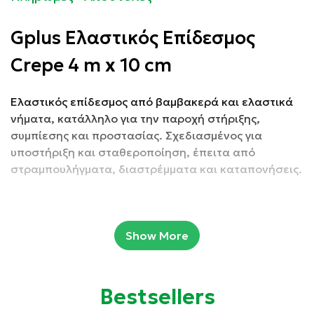
Gplus Ελαστικός Επίδεσμος
Crepe 4 m x 10 cm
Ελαστικός επίδεσμος από βαμβακερά και ελαστικά
νήματα, κατάλληλο για την παροχή στήριξης,
συμπίεσης και προστασίας. Σχεδιασμένος για
υποστήριξη και σταθεροποίηση, έπειτα από
στραμπουλήγματα, διαστρέμματα και καταπονήσεις.
Συσκευασία: 1 τμχ
Show More
Ιδιότητες:
Χρησιμοποιείται για τη σταθεροποίηση επιδέσμων
Bestsellers
τραυμάτων και τη διατήρησή τους στη θέση τους.