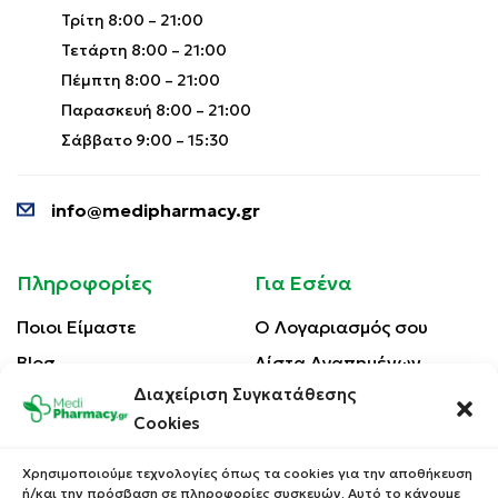
Τρίτη 8:00 – 21:00
Τετάρτη 8:00 – 21:00
Πέμπτη 8:00 – 21:00
Παρασκευή 8:00 – 21:00
Σάββατο 9:00 – 15:30
info@medipharmacy.gr
Πληροφορίες
Για Εσένα
Ποιοι Είμαστε
Ο Λογαριασμός σου
Blog
Λίστα Αγαπημένων
Διαχείριση Συγκατάθεσης
Επικοινωνία
Οι Παραγγελίες σου
Cookies
Έλεγχος Παραγγελίας
Όροι Χρήσης
Κέρδισε Κουπόνι
Χρησιμοποιούμε τεχνολογίες όπως τα cookies για την αποθήκευση
Έκπτωσης
ή/και την πρόσβαση σε πληροφορίες συσκευών. Αυτό το κάνουμε
Πολιτική Απορρήτου