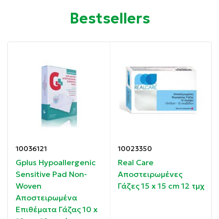
Ιδιότητες:
Bestsellers
Διάτρητη Αντικολλητική Επίστρωση
Υποαλλεργικά
Αεροδιαπερατά
Οδηγίες χρήσης:
Απολυμάνετε το τραύμα και στεγνώστε καλά το
δέρμα.
10036121
10023350
Ανοίξτε τη χάρτινη προστατευτική θήκη.
Gplus Hypoallergenic
Real Care
Αφαιρέστε αρχικά το μεγαλύτερο πτερύγιο της
Sensitive Pad Non-
Αποστειρωμένες
αποσπώμενης επένδυσης έτσι ώστε να εμφανιστεί η
Woven
Γάζες 15 x 15 cm 12 τμχ
συγκολλητική επιφάνεια.
Αποστειρωμένα
Εφαρμόστε το επίθεμα στο τραύμα και έπειτα
Επιθέματα Γάζας 10 x
αφαιρέστε το μικρότερο πτερύγιο της αποσπώμενης