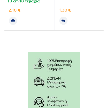
10 cm 10 τεμάχια
επένδυσης.
2.10
€
1.30
€
Να φυλάσσονται σε ξηρό και δροσερό μέρος.
Να μη χρησιμοποιούνται εάν η ατομική χάρτινη
προστατευτική θήκη έχει ανοιχθεί.
Μίας χρήσης δεν επαναχρησιμοποιούνται.
Απορρίψτε κατάλληλα.