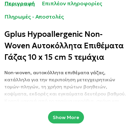
Περιγραφή
Επιπλέον πληροφορίες
Πληρωμές - Αποστολές
Gplus Hypoallergenic Non-
Woven Αυτοκόλλητα Επιθέματα
Γάζας 10 x 15 cm 5 τεμάχια
Non-woven, αυτοκόλλητα επιθέματα γάζας,
κατάλληλα για την περιποίηση μετεγχειρητικών
τομών-πληγών, τη χρήση πρώτων βοηθειών,
κοψίματα, εκδορές και εγκαύματα δευτέρου βαθμού.
Κρατά μακριά από το τραύμα μικρόβια, σκόνη και
ρύπους.
Show More
Συσκευασία: 5 τεμάχια