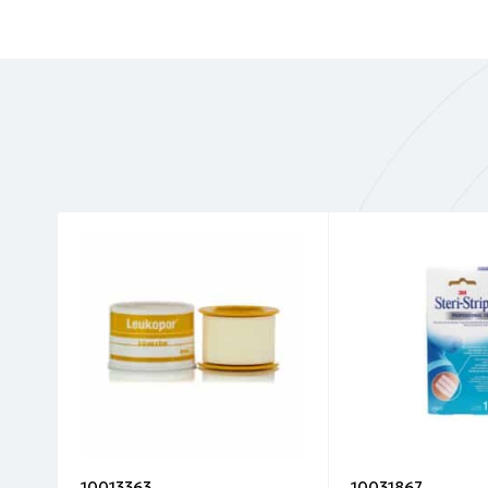
10013363
10031867