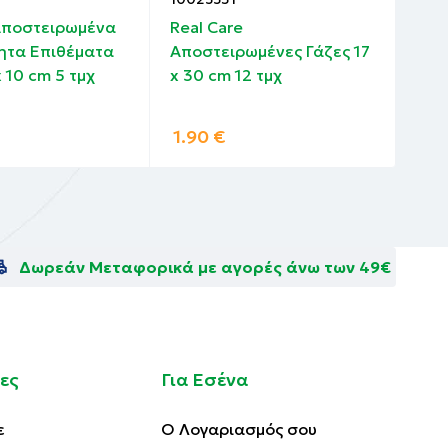
 Αποστειρωμένα
Real Care
BSN
ητα Επιθέματα
Αποστειρωμένες Γάζες 17
Αυτ
x 10 cm 5 τμχ
x 30 cm 12 τμχ
Ται
1.90
€
6.
Δωρεάν Μεταφορικά με αγορές άνω των 49€
ες
Για Εσένα
ε
Ο Λογαριασμός σου