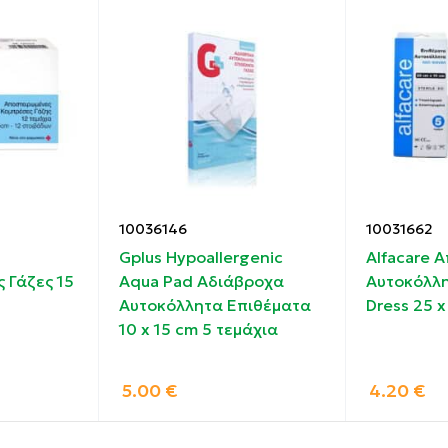
 της αποσπώμενης επένδυσης έτσι ώστε να εμφανιστεί η
ιτα αφαιρέστε το μικ2,80ρότερο πτερύγιο της αποσπώμε
10036146
10031662
ς.
Gplus Hypoallergenic
Alfacare 
ινη προστατευτική θήκη έχει ανοιχθεί.
 Γάζες 15
Aqua Pad Αδιάβροχα
Αυτοκόλλη
Αυτοκόλλητα Επιθέματα
Dress 25 x
10 x 15 cm 5 τεμάχια
5.00
€
4.20
€