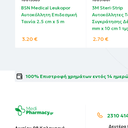
st
BSN Medical Leukopor
3M Steri-Strip
ική
Αυτοκόλλητη Επιδεσμική
Αυτοκόλλητες Τ
Ταινία 2.5 cm x 5 m
Συγκράτησης Δέ
mm x 10 cm 1 τμ
3.20
€
2.70
€
100% Επιστροφή χρημάτων εντός 14 ημερ
2310 41
Δευτέρα 8
Αιγαίου 98 Καλαμαριά