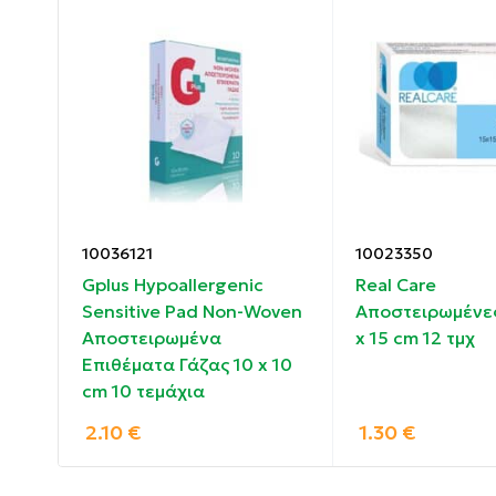
Ανοίξτε τη χάρτινη προστατευτική θήκη
Αφαιρέστε αρχικά το μεγαλύτερο πτερύγιο
συγκολλητική επιφάνεια
Εφαρμόστε το επίθεμα στο τραύμα και έπε
επένδυσης
10036121
10023350
Να φυλάσσονται σε ξηρό και δροσερό μέρο
Gplus Hypoallergenic
Real Care
Να μη χρησιμοποιούνται εάν η ατομική χάρτ
ή
Sensitive Pad Non-Woven
Αποστειρωμένες
Αποστειρωμένα
x 15 cm 12 τμχ
Μίας χρήσης δεν επαναχρησιμοποιούνται.
Επιθέματα Γάζας 10 x 10
cm 10 τεμάχια
Απορρίψτε κατάλληλα.
2.10
€
1.30
€