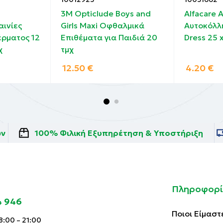
3M Opticlude Boys and
Alfacare
αινίες
Girls Maxi Οφθαλμικά
Αυτοκόλλ
ρματος 12
Επιθέματα για Παιδιά 20
Dress 25 
χ
τμχ
12.50
€
4.20
€
ών
100% Φιλική Εξυπηρέτηση & Υποστήριξη
Πληροφορί
4 946
Ποιοι Είμαστ
:00 – 21:00