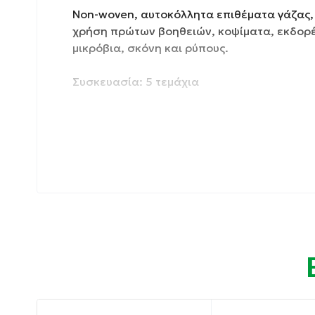
Non-woven, αυτοκόλλητα επιθέματα γάζας, 
χρήση πρώτων βοηθειών, κοψίματα, εκδορέ
μικρόβια, σκόνη και ρύπους.
Συσκευασία: 5 τεμάχια
Ιδιότητες:
Διάτρητη Αντικολλητική Επίστρωση
Υποαλλεργικά
Αεροδιαπερατά
Οδηγίες χρήσης:
Απολυμάνετε το τραύμα και στεγνώστε καλ