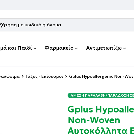
μά και Παιδί
Φαρμακείο
Αντιμετωπίζω
Αναλώσιμα
Γάζες - Επίδεσμοι
Gplus Hypoallergenic Non-Wov
ΆΜΕΣΗ ΠΑΡΑΛΑΒΉ/ΠΑΡΆΔΟΣΗ ΣΕ 
Gplus Hypoalle
Non-Woven
Αυτοκόλλητα 