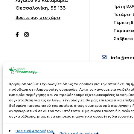
Τρίτη 8:0
Θεσσαλονίκη, 55 133
Τετάρτη 8
Βρείτε μας στο χάρτη
Πέμπτη 8:
Παρασκευ
Σάββατο 9
info@med
Χρησιμοποιούμε τεχνολογίες όπως τα cookies για την αποθήκευση ή/
πρόσβαση σε πληροφορίες συσκευών. Αυτό το κάνουμε για να βελτι
εμπειρία περιήγησης και να προβάλλουμε εξατομικευμένες διαφημίσει
συγκατάθεση για τις εν λόγω τεχνολογίες θα μας επιτρέψει να επεξ
δεδομένα προσωπικού χαρακτήρα, όπως συμπεριφορά περιήγησης ή
αναγνωριστικά σε αυτόν τον ιστότοπο. Η μη συγκατάθεση ή η ανάκλ
συγκατάθεσης, μπορεί να επηρεάσει αρνητικά ορισμένες λειτουργίες
Πολιτική Απορρήτου
Πολιτική Απορρήτου